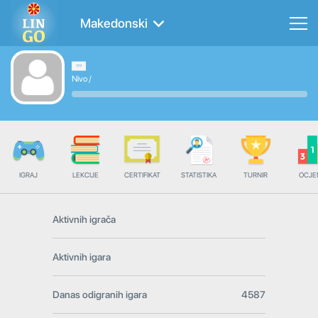
Makedonski
Nivo
/
IGRAJ
LEKCIJE
CERTIFIKAT
STATISTIKA
TURNIR
OCJE
Aktivnih igrača
Aktivnih igara
Danas odigranih igara
4587