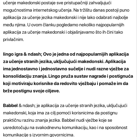
učenje makedonski postaje sve pristupačniji zahvaljujući
mogućnostima internetskog učenja. Na tržištu danas postoji puno
aplikacija za učenje jezika makedonski i nije lako odabrati najbolje
među njima. U ovom članku pogledamo nekoliko najpopularnijih
aplikacija za učenje makedonski i objašnjavamo što ih čini tako
privlačnim.
lingo igra
& ndash; Ovo je jedna od najpopularnijih aplikacija
za učenje stranih jezika, uključujući makedonski. Aplikacija
ima jednostavno i jednostavno sučelje i nudi razne vježbe za
konsolidaciju znanja. Lingo pruža sustav nagrade i postignuća
koji motiviraju korisnike da redovito vježbaju i pomaže im da
brže postignu svoje ciljeve.
Babbel
& ndash; je aplikacija za učenje stranih jezika, uključujući
makedonski, koja ima za cilj pomoći korisnicima da postignu
praktičnu razinu znanja jezika. Babbel nudi vježbe koje se
usredotočuju na svakodnevnu komunikaciju, kao i na sposobnost
komunikacije s izvornim govornicima.