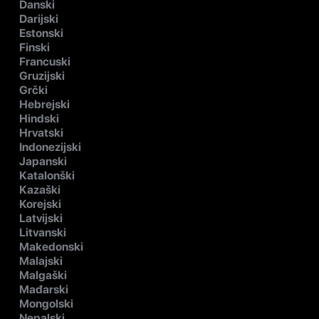
Danski
Darijski
Estonski
Finski
Francuski
Gruzijski
Grčki
Hebrejski
Hindski
Hrvatski
Indonezijski
Japanski
Katalonški
Kazaški
Korejski
Latvijski
Litvanski
Makedonski
Malajski
Malgaški
Mađarski
Mongolski
Nepalski