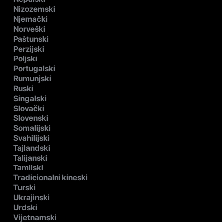
Nizozemski
Njemački
Norveški
Paštunski
Perzijski
Poljski
Portugalski
Rumunjski
Ruski
Singalski
Slovački
Slovenski
Somalijski
Svahilijski
Tajlandski
Talijanski
Tamilski
Tradicionalni kineski
Turski
Ukrajinski
Urdski
Vijetnamski