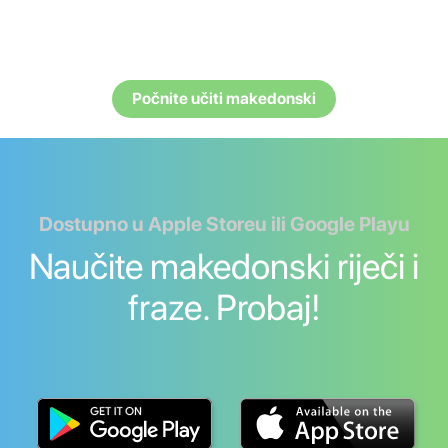
Počnite učiti makedonski
Dostupno u Apple Storeu ili Google Playu
Naučite makedonski riječi i
fraze. Probaj!