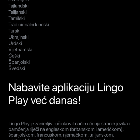
Tajlandski
Talijanski
Tamilski
Tradicionalni kineski
Turski
Ukrajinski
Urdski
Vijetnamski
Češki
Španjolski
Švedski
Nabavite aplikaciju Lingo
Play već danas!
Lingo Play je zanimljiv i učinkovit način učenja stranih jezika i
pamćenja riječi na engleskom (britanskom i američkom),
španjolskom, francuskom, njemačkom, talijanskom,