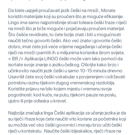
Da biste uspjeli proučavati jezik češki na mreži , Morate
koristiti materijale koji su proučeni što je moguće efikasnije.
Lingo ima samo najpotrebnije stvari toleara češki fraze i riječi
na mreži što je brže moguće i pojačavaju proučeni materijal.
Što češće revidirate, to ćete bolje znati i biti u mogućnosti
naučiti tečno govoriti češki. Ako već znate i govorite češki
dobro, imat ćete još veće vrijeme nagađanja i učenja češki
riječi na mreži i pamtiti ih s milijunima korisnika širom svijeta.
< BR /> Aplikacija LINGO češki može vam lako pomoći da
iscrtate svoje znanje o jeziku češkog. Otkrijte kako brzo i
učinkovito naučiti jezik češki u samo 10-15 minuta dnevno.
Usavršit ćete svoj češki vokabular s povjerenjem i održavati
potrebnu razinu tijekom dugog vremenskog razdoblja.
Koristite prijavu na bilo kojem mjestu i vremenu svoje
pogodnosti: kod kuće, na putu, tijekom pauze na poslu,
ujutro ili prije odlaska u krevet.
Najbolja značajka linga Češki aplikacija za učenje jezika je da
su riječi i fraze koje ćete naučiti vrlo korisne za početnike koji
su možda već oko češki govornici i moraju brzo učiti češki
riječi u kontekstu . Naučite češki bljeskalice, riječi i fraze na