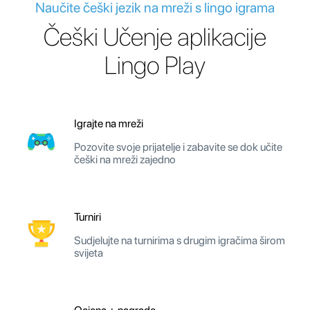
Naučite češki jezik na mreži s lingo igrama
Češki Učenje aplikacije
Lingo Play
Igrajte na mreži
Pozovite svoje prijatelje i zabavite se dok učite
češki na mreži zajedno
Turniri
Sudjelujte na turnirima s drugim igračima širom
svijeta