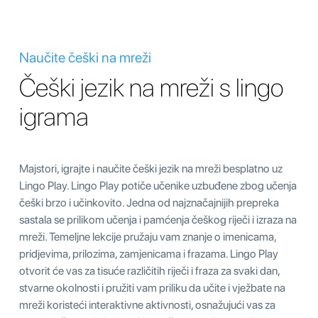
Naučite češki na mreži
Češki jezik na mreži s lingo
igrama
Majstori, igrajte i naučite češki jezik na mreži besplatno uz
Lingo Play. Lingo Play potiče učenike uzbuđene zbog učenja
češki brzo i učinkovito. Jedna od najznačajnijih prepreka
sastala se prilikom učenja i pamćenja češkog riječi i izraza na
mreži. Temeljne lekcije pružaju vam znanje o imenicama,
pridjevima, prilozima, zamjenicama i frazama. Lingo Play
otvorit će vas za tisuće različitih riječi i fraza za svaki dan,
stvarne okolnosti i pružiti vam priliku da učite i vježbate na
mreži koristeći interaktivne aktivnosti, osnažujući vas za