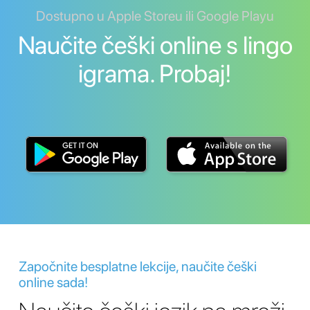
Dostupno u Apple Storeu ili Google Playu
Naučite češki online s lingo
igrama. Probaj!
Započnite besplatne lekcije, naučite češki
online sada!