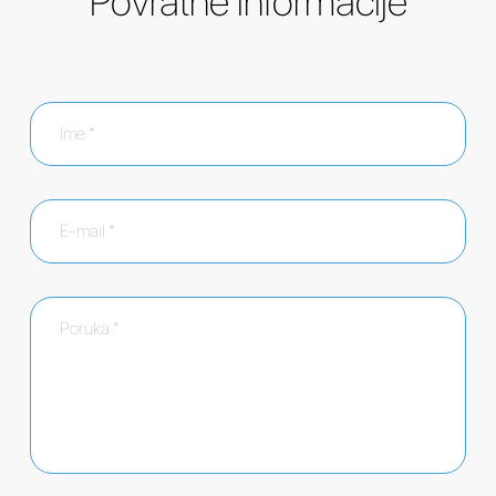
Povratne informacije