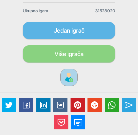
Ukupno igara
31528020
Jedan igrač
Više igrača