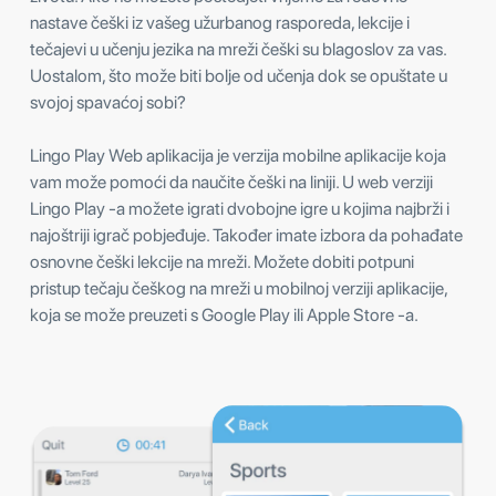
nastave češki iz vašeg užurbanog rasporeda, lekcije i
tečajevi u učenju jezika na mreži češki su blagoslov za vas.
Uostalom, što može biti bolje od učenja dok se opuštate u
svojoj spavaćoj sobi?
Lingo Play Web aplikacija je verzija mobilne aplikacije koja
vam može pomoći da naučite češki na liniji. U web verziji
Lingo Play -a možete igrati dvobojne igre u kojima najbrži i
najoštriji igrač pobjeđuje. Također imate izbora da pohađate
osnovne češki lekcije na mreži. Možete dobiti potpuni
pristup tečaju češkog na mreži u mobilnoj verziji aplikacije,
koja se može preuzeti s Google Play ili Apple Store -a.