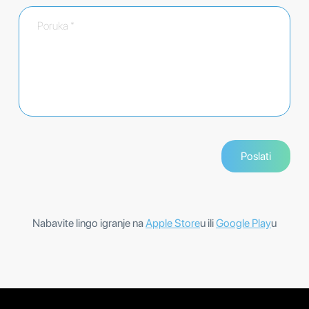
Nabavite lingo igranje na
Apple Store
u ili
Google Play
u