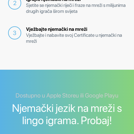
Sjetite se njemački riječi i fraze na mreži s milijunima
drugih igrača širom svijeta
Vježbajte njemački na mreži
Vježbajte i nabavite svoj Certificate u njemački na
mreži
Dostupno u Apple Storeu ili Google Playu
Njemački jezik na mreži s
lingo igrama. Probaj!