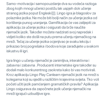
Samo-motivacija i samopouzdanje dva su vodeća razloga
zbog kojih mnogi učenici postižu lak uspjeh dok učenje
stranog jezika poput Engleski]]]. Lingo igra je blagoslov za
polaznike jezika. Ne može biti bolji način za učenje jezika od
korištenja punog uranjanja. Gamifikacija će vas zalijepiti za
aplikaciju za učenje jezika i osigurati da brže naučite
njemački jezik. Također možete nadzirati svoj napredak i
vidjeti koliko ste došli na putu prema učenju njemačkog na
mreži. Tečaj za učenje jezika ocjenjivao je svaku lekciju i
prikazao broj pogrešaka i bodova koje zarađujete u svakom
iskustvu ili igri.
Igra lingo u učenju njemački je zanimljiva, interaktivna i
zabavna i zabavna . Producenti internetske igre također su
dodali malo konkurentnog zaokreta kako bi vas motivirali.
Kroz aplikaciju Lingo Play Canlearn njemački jezik na mreži s
kolegama koji su sjedili u različitim krajevima svijeta. Tko voli
početi učiti jezik pamćenjem gramatičkih pravila? Aplikacija
Lingo osigurava da započnete jezik učenje njemački na
mreži igrajući uzbudljive igre.