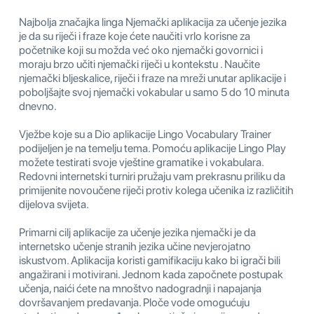
Najbolja značajka linga Njemački aplikacija za učenje jezika
je da su riječi i fraze koje ćete naučiti vrlo korisne za
početnike koji su možda već oko njemački govornici i
moraju brzo učiti njemački riječi u kontekstu . Naučite
njemački bljeskalice, riječi i fraze na mreži unutar aplikacije i
poboljšajte svoj njemački vokabular u samo 5 do 10 minuta
dnevno.
Vježbe koje su a Dio aplikacije Lingo Vocabulary Trainer
podijeljen je na temelju tema. Pomoću aplikacije Lingo Play
možete testirati svoje vještine gramatike i vokabulara.
Redovni internetski turniri pružaju vam prekrasnu priliku da
primijenite novoučene riječi protiv kolega učenika iz različitih
dijelova svijeta.
Primarni cilj aplikacije za učenje jezika njemački je da
internetsko učenje stranih jezika učine nevjerojatno
iskustvom. Aplikacija koristi gamifikaciju kako bi igrači bili
angažirani i motivirani. Jednom kada započnete postupak
učenja, naići ćete na mnoštvo nadogradnji i napajanja
dovršavanjem predavanja. Ploče vode omogućuju