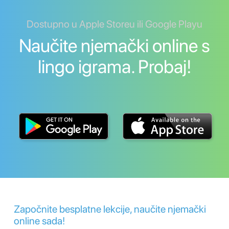
Dostupno u Apple Storeu ili Google Playu
Naučite njemački online s
lingo igrama. Probaj!
Započnite besplatne lekcije, naučite njemački
online sada!