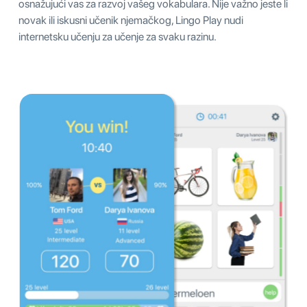
osnažujući vas za razvoj vašeg vokabulara. Nije važno jeste li
novak ili iskusni učenik njemačkog, Lingo Play nudi
internetsku učenju za učenje za svaku razinu.