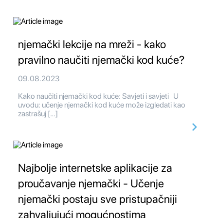
njemački lekcije na mreži - kako
pravilno naučiti njemački kod kuće?
09.08.2023
Kako naučiti njemački kod kuće: Savjeti i savjeti U
uvodu: učenje njemački kod kuće može izgledati kao
zastrašuj […]
Najbolje internetske aplikacije za
proučavanje njemački - Učenje
njemački postaju sve pristupačniji
zahvaljujući mogućnostima