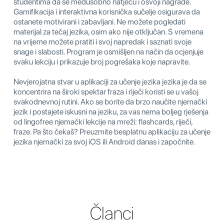
studentima da se međusobno natječu i osvoji nagrade.
Gamifikacija i interaktivna korisnička sučelje osigurava da
ostanete motivirani i zabavljani. Ne možete pogledati
materijal za tečaj jezika, osim ako nije otključan. S vremena
na vrijeme možete pratiti i svoj napredak i saznati svoje
snage i slabosti. Program je osmišljen na način da ocjenjuje
svaku lekciju i prikazuje broj pogrešaka koje napravite.
Nevjerojatna stvar u aplikaciji za učenje jezika jezika je da se
koncentrira na široki spektar fraza i riječi koristi se u vašoj
svakodnevnoj rutini. Ako se borite da brzo naučite njemački
jezik i postajete iskusni na jeziku, za vas nema boljeg rješenja
od lingofree njemački lekcije na mreži: flashcards, riječi,
fraze. Pa što čekaš? Preuzmite besplatnu aplikaciju za učenje
jezika njemački za svoj iOS ili Android danas i započnite.
Članci