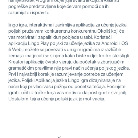
namjeravate. Program ocjenjuje svaku lekciju, a vaše su
pogreške predstavljene koje će vam pomoći da ih
razumijete i ispravite.
lingo igra, interaktivna i zanimljiva aplikacija za učenje jezika
poljski pruža vam konkurentnu konkurentnu Okoliš koji će
vas motivirati i zapaliti duh pobjede u sebi. Koristeći
aplikaciju Lingo Play poljski za učenje jezika za Android i iOS
ili Web, možete se povezati s drugim igračima iz različitih
zemalja i natjecati se s njima kako biste vidjeli koliko ste stigli.
Kreatori aplikacije čvrsto vjeruju da početak s zbunjujućim
gramatičkim pravilima nije pravi način učenja poljskog jezika.
Prvi i najvažniji korak je razumijevanje potrebe za učenjem
jezika. Poljski Aplikacija jezika Lingo igra dizajnirana je na
način koji privlači vašu pažnju od početka tečaja. Počinjete
igrati i učiti iz točke koja vas motivira da postignete svoj cilj.
Uostalom, tajna učenja poljski jezik je motivacija.