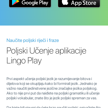
Naučite poljski riječi i fraze
Poljski Učenje aplikacije
Lingo Play
Prvi aspekt učenja poljski jezik je razumijevanje bitova i
dijelova koji se okupljaju kako bi formirali jezik. Jednako je
važno naučiti jedinstvene jezične značajke jezika poljskog.
Ako to nije prvi put da naiđete na poljski gramatiku ili učenje
poljski vokabular, znate što je jezik poljski spreman za vas.
Da biste bili sigurni da ćete brzo naučiti poljski, najvažnije što