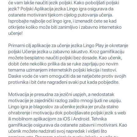
će vam lakše naučiti jezik poljski. Kako poboljšati poljski
jezik? Poljski Aplikacija jezika Lingo igra osigurava da
ostanete motivirani tijekom cijelog putovanja učenja.
Isprobajte najbolje od lingo igre, i iznenadit ćete se kad
otkrijete koliko može biti zanimljivo i zabavno internetsko
učenje!
Primarni cilj aplikacije za učenje jezika Lingo Play je okretanje
poljski Učenje jezika u zabavno iskustvo. Kroz gamifikaciju
možete besplatno naučiti poljski bez dosade. Kao učenik,
dobit ćete nekoliko prilika da se ruke zaprljaju po novim
temama uzimanjem internetskih poljski lekcija i testovi.
Daske vode će vam omogućiti da se natječete protiv svojih
protivnika i bit ćete nagrađeni svaki put kada pobijedite.
Motivacija je presudna za jezični uspjeh, a nedostatak
motivacije je zajednički razlog zašto mnogi ljudi ne uspiju.
Lingo igra je blagoslov za učenike jezika jer pruža stalno
ohrabrenje i motivaciju dok poboljšavate poljski jezik s web
ili mobilnom aplikacijom za iOS i Android. Tehnika
gamifikacije osigurava da ostanete zabavni i motivirani. Kao
učenik možete nadzirati svoj napredak i vidjeti što