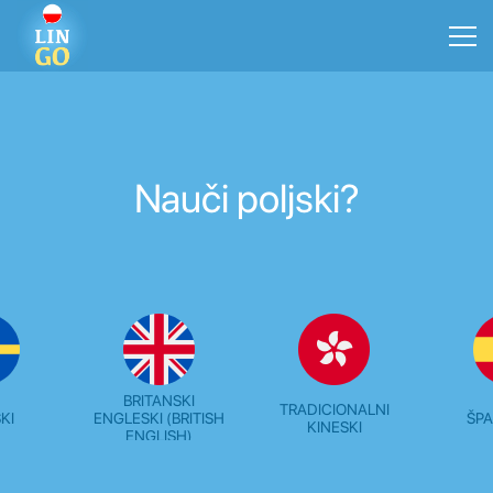
Nauči poljski?
BRITANSKI
TRADICIONALNI
KI
ENGLESKI (BRITISH
ŠPA
KINESKI
ENGLISH)