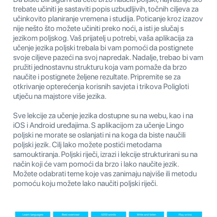
trebate učiniti je sastaviti popis uzbudljivih, točnih ciljeva za
učinkovito planiranje vremena i studija. Poticanje kroz izazov
nije nešto što možete učiniti preko noći, a isti je slučaj s
jezikom poljskog. Vaš prijatelj u potrebi, vaša aplikacija za
učenje jezika poljski trebala bi vam pomoći da postignete
svoje ciljeve pazeći na svoj napredak. Nadalje, trebao bi vam
pružiti jednostavnu strukturu koja vam pomaže da brzo
naučite i postignete željene rezultate. Pripremite se za
otkrivanje opterećenja korisnih savjeta i trikova Poligloti
utječu na majstore više jezika.
Sve lekcije za učenje jezika dostupne su na webu, kao i na
iOS i Android uređajima. S aplikacijom za učenje Lingo
poljski ne morate se oslanjati ni na koga da biste naučili
poljski jezik. Cilj lako možete postići metodama
samouktiranja. Poljski riječi, izrazi i lekcije strukturirani su na
način koji će vam pomoći da brzo i lako naučite jezik.
Možete odabrati teme koje vas zanimaju najviše ili metodu
pomoću koju možete lako naučiti poljski riječi.