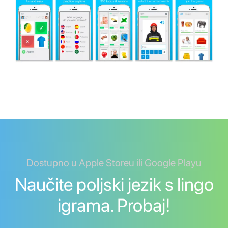
Dostupno u Apple Storeu ili Google Playu
Naučite poljski jezik s lingo
igrama. Probaj!