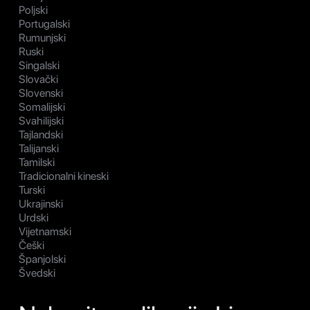
Poljski
Portugalski
Rumunjski
Ruski
Singalski
Slovački
Slovenski
Somalijski
Svahilijski
Tajlandski
Talijanski
Tamilski
Tradicionalni kineski
Turski
Ukrajinski
Urdski
Vijetnamski
Češki
Španjolski
Švedski