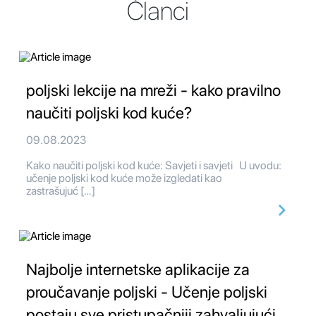
Članci
poljski lekcije na mreži - kako pravilno
naučiti poljski kod kuće?
09.08.2023
Kako naučiti poljski kod kuće: Savjeti i savjeti U uvodu:
učenje poljski kod kuće može izgledati kao
zastrašujuć […]
Najbolje internetske aplikacije za
proučavanje poljski - Učenje poljski
postaju sve pristupačniji zahvaljujući