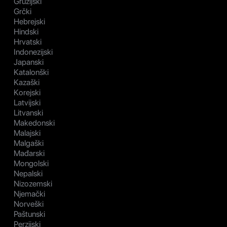
Gruzijski
Grčki
Hebrejski
Hindski
Hrvatski
Indonezijski
Japanski
Katalonški
Kazaški
Korejski
Latvijski
Litvanski
Makedonski
Malajski
Malgaški
Mađarski
Mongolski
Nepalski
Nizozemski
Njemački
Norveški
Paštunski
Perzijski