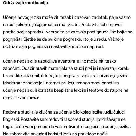
Održavajte motivaciju
Učenje novog jezika može biti težak i izazovan zadatak, pa je važno
da se tijekom cijelog procesa motivirate. Postavite sebi ciljeve i
pratite svoj napredak. Nagradite se za svoja postignuća i ne bojte se
pogriješiti. Sjetite se da svi čine pogreške, i to je u redu. Važno je
učiti iz svojih pogrešaka i nastaviti kretati se naprijed.
učenje nepalski je uzbudljiva avantura, ali to može biti teško
započeti. Odabir pravih materijala za studij prvi je i najvažniji korak.
Pronađite udžbenik ili tečaj koji odgovara vašoj razini znanja jezika.
Moderna tehnologija i Internet pružaju mnogo mogućnosti za
učenje nepalski. Iskoristite besplatne lekcije i testove dostupne na
mreži i izvan mreže.
Redovna studija je ključna za učenje bilo kojeg jezika, uključujući
Engleski. Postavite sebi redoviti raspored studija i pridržavajte se
toga. To će vam pomoći da vas motivirate i uspješni u učenju jezika.
Ne zaboravite pokušati koristiti jezik na praktičan način.