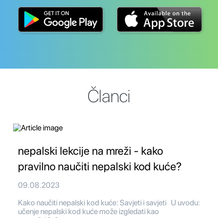
Članci
nepalski lekcije na mreži - kako
pravilno naučiti nepalski kod kuće?
09.08.2023
Kako naučiti nepalski kod kuće: Savjeti i savjeti U uvodu:
učenje nepalski kod kuće može izgledati kao