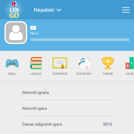
Nepalski
Nivo
/
IGRAJ
LEKCIJE
CERTIFIKAT
STATISTIKA
TURNIR
OCJE
Aktivnih igrača
Aktivnih igara
Danas odigranih igara
3813