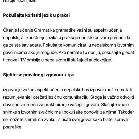
i uspjeli učiti jezik.
Pokušajte koristiti jezik u praksi
Čitanje i učenje Gramatika gramatike važni su aspekti učenja
nepalski, ali korištenje jezika u praksi je ono što će vam pomoći da
ga zaista savladate. Pokušajte komunicirati u nepalskom s izvornim
govornicima ako je moguće. Ako nemate tu opciju, pokušajte gledati
filmove i TV emisije u nepalskom ili slušajući audioknjige.
Sjetite se pravilnog izgovora
< /p>
izgovor je važan aspekt učenja nepalski. Loš izgovor može ometati
razumijevanje i otežati jezičnu komunikaciju. Stoga je važno odvojiti
dovoljno vremena za prakticiranje vašeg izgovora. Slušajte audio
snimke s izvornim zvučnicima i pokušajte ponoviti za njima. Također
se možete snimiti na zvuku i slušati svoj govor kako biste ispravili
pogreške.