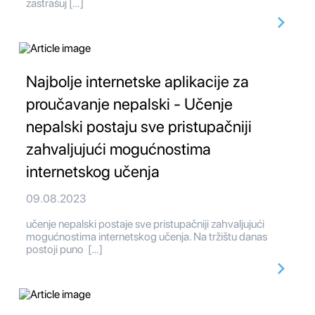
zastrašuj […]
Najbolje internetske aplikacije za
proučavanje nepalski - Učenje
nepalski postaju sve pristupačniji
zahvaljujući mogućnostima
internetskog učenja
09.08.2023
učenje nepalski postaje sve pristupačniji zahvaljujući
mogućnostima internetskog učenja. Na tržištu danas
postoji puno […]