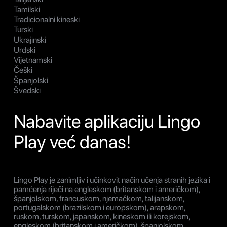
Tamilski
Tradicionalni kineski
Turski
Ukrajinski
Urdski
Vijetnamski
Češki
Španjolski
Švedski
Nabavite aplikaciju Lingo
Play već danas!
Lingo Play je zanimljiv i učinkovit način učenja stranih jezika i
pamćenja riječi na engleskom (britanskom i američkom),
španjolskom, francuskom, njemačkom, talijanskom,
portugalskom (brazilskom i europskom), arapskom,
ruskom, turskom, japanskom, kineskom ili korejskom,
engleskom (britanskom i američkom), španjolskom,