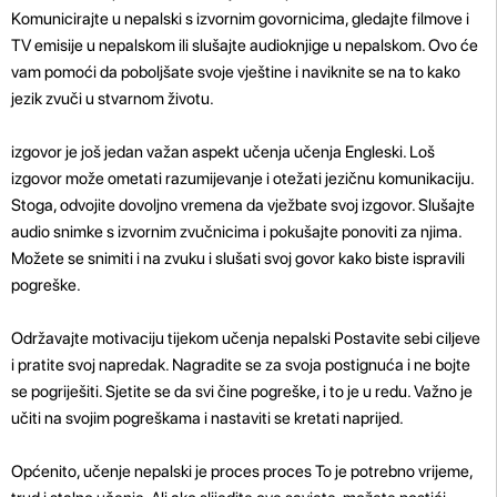
Komunicirajte u nepalski s izvornim govornicima, gledajte filmove i
TV emisije u nepalskom ili slušajte audioknjige u nepalskom. Ovo će
vam pomoći da poboljšate svoje vještine i naviknite se na to kako
jezik zvuči u stvarnom životu.
izgovor je još jedan važan aspekt učenja učenja Engleski. Loš
izgovor može ometati razumijevanje i otežati jezičnu komunikaciju.
Stoga, odvojite dovoljno vremena da vježbate svoj izgovor. Slušajte
audio snimke s izvornim zvučnicima i pokušajte ponoviti za njima.
Možete se snimiti i na zvuku i slušati svoj govor kako biste ispravili
pogreške.
Održavajte motivaciju tijekom učenja nepalski Postavite sebi ciljeve
i pratite svoj napredak. Nagradite se za svoja postignuća i ne bojte
se pogriješiti. Sjetite se da svi čine pogreške, i to je u redu. Važno je
učiti na svojim pogreškama i nastaviti se kretati naprijed.
Općenito, učenje nepalski je proces proces To je potrebno vrijeme,