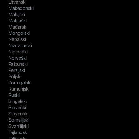
Litvanski
Makedonski
Malajski
Malgaški
Mađarski
Mongolski
Nepalski
Nizozemski
Njemački
Norveški
Paštunski
Perzijski
Poljski
Portugalski
Rumunjski
Ruski
Singalski
Slovački
Slovenski
Somalijski
Svahilijski
Tajlandski
Talijanski