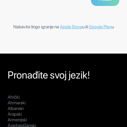
Nabavite lingo igranje na
Apple Store
u ili
Google Play
u
Pronađite svoj jezik!
Afrički
Ahmarski
Albanski
Arapski
Armenijski
Azerbejdžanski