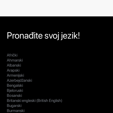
Pronađite svoj jezik!
Afrički
Ahmarski
Albanski
Arapski
Armenijski
Azerbejdžanski
Bengalski
Bjeloruski
Bosanski
Britanski engleski (British English)
Bugarski
Burmanski