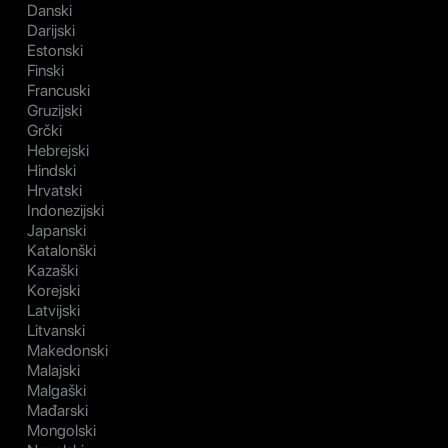
Danski
Darijski
Estonski
Finski
Francuski
Gruzijski
Grčki
Hebrejski
Hindski
Hrvatski
Indonezijski
Japanski
Katalonški
Kazaški
Korejski
Latvijski
Litvanski
Makedonski
Malajski
Malgaški
Mađarski
Mongolski