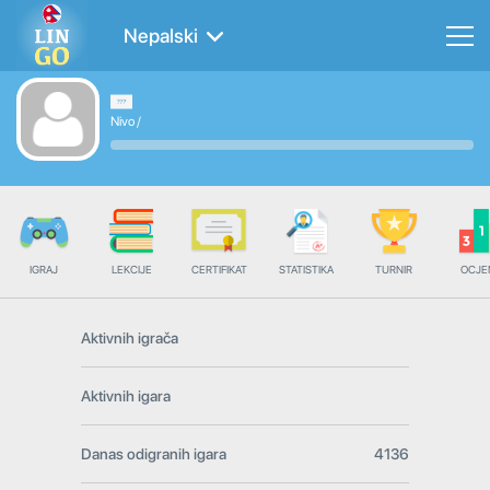
Nepalski
Nivo
/
IGRAJ
LEKCIJE
CERTIFIKAT
STATISTIKA
TURNIR
OCJE
Aktivnih igrača
Aktivnih igara
Danas odigranih igara
4136