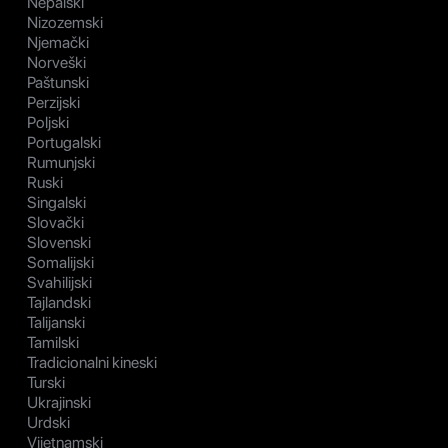
Nepalski
Nizozemski
Njemački
Norveški
Paštunski
Perzijski
Poljski
Portugalski
Rumunjski
Ruski
Singalski
Slovački
Slovenski
Somalijski
Svahilijski
Tajlandski
Talijanski
Tamilski
Tradicionalni kineski
Turski
Ukrajinski
Urdski
Vijetnamski