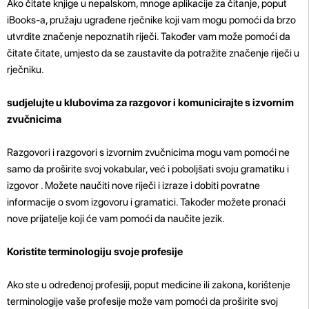
Ako čitate knjige u nepalskom, mnoge aplikacije za čitanje, poput
iBooks-a, pružaju ugrađene rječnike koji vam mogu pomoći da brzo
utvrdite značenje nepoznatih riječi. Također vam može pomoći da
čitate čitate, umjesto da se zaustavite da potražite značenje riječi u
rječniku.
sudjelujte u klubovima za razgovor i komunicirajte s izvornim
zvučnicima
Razgovori i razgovori s izvornim zvučnicima mogu vam pomoći ne
samo da proširite svoj vokabular, već i poboljšati svoju gramatiku i
izgovor . Možete naučiti nove riječi i izraze i dobiti povratne
informacije o svom izgovoru i gramatici. Također možete pronaći
nove prijatelje koji će vam pomoći da naučite jezik.
Koristite terminologiju svoje profesije
Ako ste u određenoj profesiji, poput medicine ili zakona, korištenje
terminologije vaše profesije može vam pomoći da proširite svoj