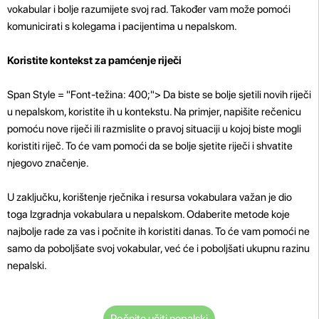
vokabular i bolje razumijete svoj rad. Također vam može pomoći
komunicirati s kolegama i pacijentima u nepalskom.
Koristite kontekst za pamćenje riječi
Span Style = "Font-težina: 400;"> Da biste se bolje sjetili novih riječi
u nepalskom, koristite ih u kontekstu. Na primjer, napišite rečenicu
pomoću nove riječi ili razmislite o pravoj situaciji u kojoj biste mogli
koristiti riječ. To će vam pomoći da se bolje sjetite riječi i shvatite
njegovo značenje.
U zaključku, korištenje rječnika i resursa vokabulara važan je dio
toga Izgradnja vokabulara u nepalskom. Odaberite metode koje
najbolje rade za vas i počnite ih koristiti danas. To će vam pomoći ne
samo da poboljšate svoj vokabular, već će i poboljšati ukupnu razinu
nepalski.
Počnite učiti nepalski