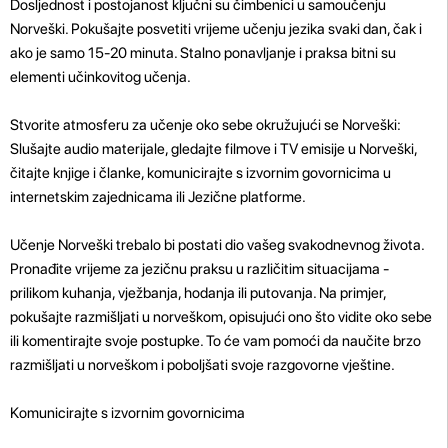
Dosljednost i postojanost ključni su čimbenici u samoučenju
Norveški. Pokušajte posvetiti vrijeme učenju jezika svaki dan, čak i
ako je samo 15-20 minuta. Stalno ponavljanje i praksa bitni su
elementi učinkovitog učenja.
Stvorite atmosferu za učenje oko sebe okružujući se Norveški:
Slušajte audio materijale, gledajte filmove i TV emisije u Norveški,
čitajte knjige i članke, komunicirajte s izvornim govornicima u
internetskim zajednicama ili Jezične platforme.
Učenje Norveški trebalo bi postati dio vašeg svakodnevnog života.
Pronađite vrijeme za jezičnu praksu u različitim situacijama -
prilikom kuhanja, vježbanja, hodanja ili putovanja. Na primjer,
pokušajte razmišljati u norveškom, opisujući ono što vidite oko sebe
ili komentirajte svoje postupke. To će vam pomoći da naučite brzo
razmišljati u norveškom i poboljšati svoje razgovorne vještine.
Komunicirajte s izvornim govornicima