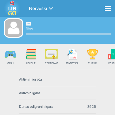
Norveški
Nivo
/
IGRAJ
LEKCIJE
CERTIFIKAT
STATISTIKA
TURNIR
OCJE
Aktivnih igrača
Aktivnih igara
Danas odigranih igara
3926