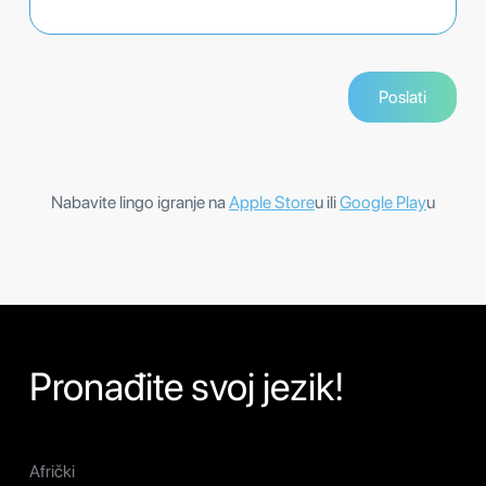
Nabavite lingo igranje na
Apple Store
u ili
Google Play
u
Pronađite svoj jezik!
Afrički