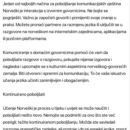
Jedan od najboljih načina za poboljšanje komunikacijskih vještina
Norveški je interakcija s izvornim govornicima. Ne bojte se
pogriješiti; Važno je započeti govoriti i primijeniti svoje znanje u
praksi. Možete pronaći partnere za razmjenu jezika ili uključiti se u
razgovore na norveškom na internetskim zajednicama, aplikacijama
ili jezičnim platformama.
Komuniciranje s domaćim govornicima pomoći će vam da
poboljšate razgovor o razgovoru, pokupite nijanse izgovora i
naglaska i upoznajte se s kulturnim aspektima norveškog-govorećih
zemalja. Biti otvoreni i spremni za komunikaciju; To će vaše iskustvo
učenja jezika učiniti zanimljivijim i obogaćenijim.
Kontinuirano poboljšati
Učenje Norveški je proces u tijeku i uvijek se može naučiti i
poboljšati nešto novo. Nemojte se podmiriti za ono što ste već
postigli; težite kontinuiranom poboljšanju. Možda ste savladali
izazovne gramatičke zadatke, ali postoje i drugi aspekti jezika, poput