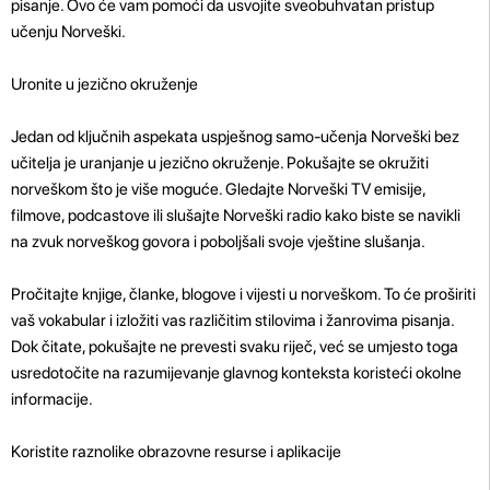
pisanje. Ovo će vam pomoći da usvojite sveobuhvatan pristup
učenju Norveški.
Uronite u jezično okruženje
Jedan od ključnih aspekata uspješnog samo-učenja Norveški bez
učitelja je uranjanje u jezično okruženje. Pokušajte se okružiti
norveškom što je više moguće. Gledajte Norveški TV emisije,
filmove, podcastove ili slušajte Norveški radio kako biste se navikli
na zvuk norveškog govora i poboljšali svoje vještine slušanja.
Pročitajte knjige, članke, blogove i vijesti u norveškom. To će proširiti
vaš vokabular i izložiti vas različitim stilovima i žanrovima pisanja.
Dok čitate, pokušajte ne prevesti svaku riječ, već se umjesto toga
usredotočite na razumijevanje glavnog konteksta koristeći okolne
informacije.
Koristite raznolike obrazovne resurse i aplikacije