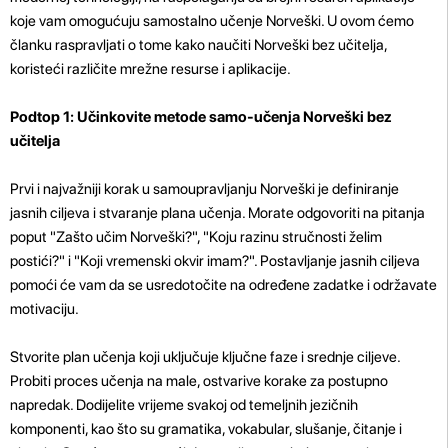
koje vam omogućuju samostalno učenje Norveški. U ovom ćemo
članku raspravljati o tome kako naučiti Norveški bez učitelja,
koristeći različite mrežne resurse i aplikacije.
Podtop 1: Učinkovite metode samo-učenja Norveški bez
učitelja
Prvi i najvažniji korak u samoupravljanju Norveški je definiranje
jasnih ciljeva i stvaranje plana učenja. Morate odgovoriti na pitanja
poput "Zašto učim Norveški?", "Koju razinu stručnosti želim
postići?" i "Koji vremenski okvir imam?". Postavljanje jasnih ciljeva
pomoći će vam da se usredotočite na određene zadatke i održavate
motivaciju.
Stvorite plan učenja koji uključuje ključne faze i srednje ciljeve.
Probiti proces učenja na male, ostvarive korake za postupno
napredak. Dodijelite vrijeme svakoj od temeljnih jezičnih
komponenti, kao što su gramatika, vokabular, slušanje, čitanje i