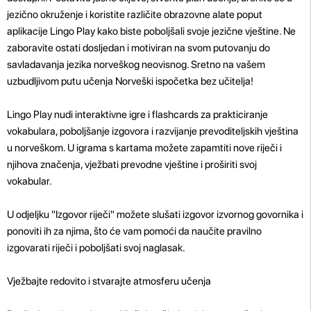
jezično okruženje i koristite različite obrazovne alate poput
aplikacije Lingo Play kako biste poboljšali svoje jezične vještine. Ne
zaboravite ostati dosljedan i motiviran na svom putovanju do
savladavanja jezika norveškog neovisnog. Sretno na vašem
uzbudljivom putu učenja Norveški ispočetka bez učitelja!
Lingo Play nudi interaktivne igre i flashcards za prakticiranje
vokabulara, poboljšanje izgovora i razvijanje prevoditeljskih vještina
u norveškom. U igrama s kartama možete zapamtiti nove riječi i
njihova značenja, vježbati prevodne vještine i proširiti svoj
vokabular.
U odjeljku "Izgovor riječi" možete slušati izgovor izvornog govornika i
ponoviti ih za njima, što će vam pomoći da naučite pravilno
izgovarati riječi i poboljšati svoj naglasak.
Vježbajte redovito i stvarajte atmosferu učenja