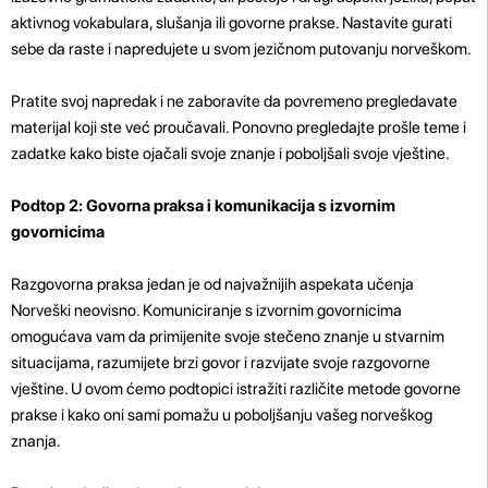
aktivnog vokabulara, slušanja ili govorne prakse. Nastavite gurati
sebe da raste i napredujete u svom jezičnom putovanju norveškom.
Pratite svoj napredak i ne zaboravite da povremeno pregledavate
materijal koji ste već proučavali. Ponovno pregledajte prošle teme i
zadatke kako biste ojačali svoje znanje i poboljšali svoje vještine.
Podtop 2: Govorna praksa i komunikacija s izvornim
govornicima
Razgovorna praksa jedan je od najvažnijih aspekata učenja
Norveški neovisno. Komuniciranje s izvornim govornicima
omogućava vam da primijenite svoje stečeno znanje u stvarnim
situacijama, razumijete brzi govor i razvijate svoje razgovorne
vještine. U ovom ćemo podtopici istražiti različite metode govorne
prakse i kako oni sami pomažu u poboljšanju vašeg norveškog
znanja.