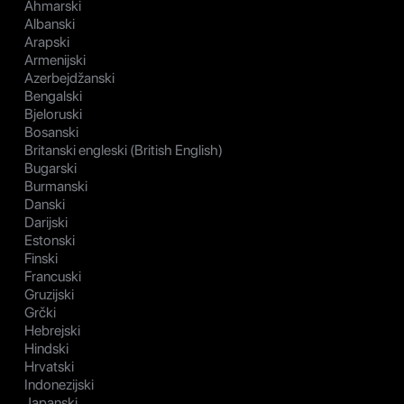
Ahmarski
Albanski
Arapski
Armenijski
Azerbejdžanski
Bengalski
Bjeloruski
Bosanski
Britanski engleski (British English)
Bugarski
Burmanski
Danski
Darijski
Estonski
Finski
Francuski
Gruzijski
Grčki
Hebrejski
Hindski
Hrvatski
Indonezijski
Japanski