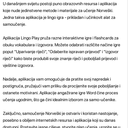
U današnjem svijetu postoji puno obrazovnih resursa i aplikacija
koje nude jedinstvene metode i materijale za učenje Norveški.
Jedna takva aplikacija je lingo igra - prikladan i učinkovit alat za
samoučenje.
Aplikacija Lingo Play pruža razne interaktivne igre i flashcards za
obuku vokabulara i izgovora. Možete odabrati različite načine igre
poput "Uparivanje riječi", "Odaberite ispravan prijevod" i "izgovor
riječi" kako biste produbili svoje znanje riječi i poboljšali prijevod i
vještine izgovora.
Nadalje, aplikacija vam omogućuje da pratite svoj napredak i
postignuća, pružajući vam priliku da procijenite svoje poboljšanje i
ostanete motivirani. Aplikacije angažirane igre Word čine proces
učenja ugodnim, što ga čini idealnim izborom za samo-učenike.
Zaključno, samoučenje Norveški je ostvariv i koristan nastojanje,
posebno s obiljem internetskih resursa i aplikacija koji su danas
dostupni. Postavite jasne ciljeve, stvorite plan učenja, uronite se u