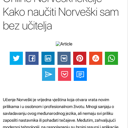
Kako naučiti Norveški sam
bez učitelja
Učenje Norveški je vrijedna vještina koja otvara vrata novim
prilikama i u osobnom i profesionalnom životu. Mnogi sanjaju o
savladavanju ovog međunarodnog jezika, ali nemaju svi priliku
zaposliti nastavnika ili pohađati tečajeve. Međutim, zahvaljujući
modernoj tehnologiji, na raspolaganju su brojni resursi i aplikacije