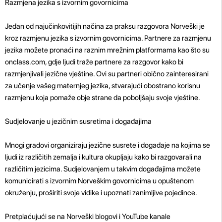
Razmjena jezika s izvornim govornicima
Jedan od najučinkovitijih načina za praksu razgovora Norveški je
kroz razmjenu jezika s izvornim govornicima. Partnere za razmjenu
jezika možete pronaći na raznim mrežnim platformama kao što su
onclass.com, gdje ljudi traže partnere za razgovor kako bi
razmjenjivali jezične vještine. Ovi su partneri obično zainteresirani
za učenje vašeg maternjeg jezika, stvarajući obostrano korisnu
razmjenu koja pomaže obje strane da poboljšaju svoje vještine.
Sudjelovanje u jezičnim susretima i događajima
Mnogi gradovi organiziraju jezične susrete i događaje na kojima se
ljudi iz različitih zemalja i kultura okupljaju kako bi razgovarali na
različitim jezicima. Sudjelovanjem u takvim događajima možete
komunicirati s izvornim Norveškim govornicima u opuštenom
okruženju, proširiti svoje vidike i upoznati zanimljive pojedince.
Pretplaćujući se na Norveški blogovi i YouTube kanale