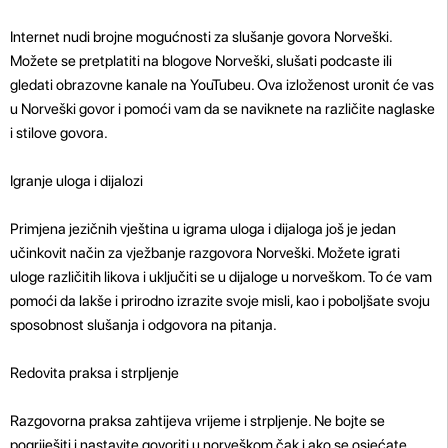
Internet nudi brojne mogućnosti za slušanje govora Norveški.
Možete se pretplatiti na blogove Norveški, slušati podcaste ili
gledati obrazovne kanale na YouTubeu. Ova izloženost uronit će vas
u Norveški govor i pomoći vam da se naviknete na različite naglaske
i stilove govora.
Igranje uloga i dijalozi
Primjena jezičnih vještina u igrama uloga i dijaloga još je jedan
učinkovit način za vježbanje razgovora Norveški. Možete igrati
uloge različitih likova i uključiti se u dijaloge u norveškom. To će vam
pomoći da lakše i prirodno izrazite svoje misli, kao i poboljšate svoju
sposobnost slušanja i odgovora na pitanja.
Redovita praksa i strpljenje
Razgovorna praksa zahtijeva vrijeme i strpljenje. Ne bojte se
pogriješiti i nastavite govoriti u norveškom čak i ako se osjećate