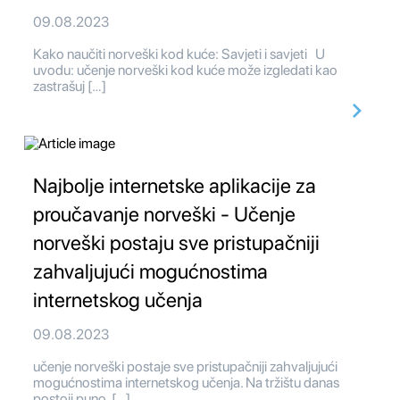
09.08.2023
Kako naučiti norveški kod kuće: Savjeti i savjeti U
uvodu: učenje norveški kod kuće može izgledati kao
zastrašuj […]
Najbolje internetske aplikacije za
proučavanje norveški - Učenje
norveški postaju sve pristupačniji
zahvaljujući mogućnostima
internetskog učenja
09.08.2023
učenje norveški postaje sve pristupačniji zahvaljujući
mogućnostima internetskog učenja. Na tržištu danas
postoji puno […]