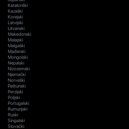
Katalonški
Kazaški
Korejski
Latvijski
Litvanski
Makedonski
Malajski
Malgaški
Mađarski
Mongolski
Nepalski
Nizozemski
Njemački
Norveški
Paštunski
Perzijski
Poljski
Portugalski
Rumunjski
Ruski
Singalski
Slovački