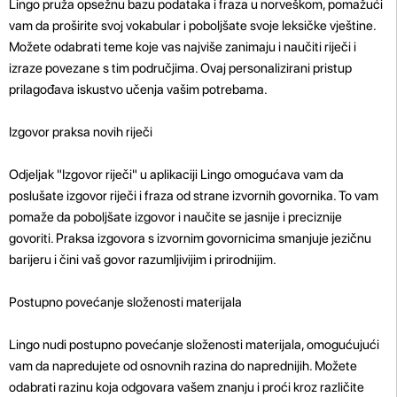
Lingo pruža opsežnu bazu podataka i fraza u norveškom, pomažući
vam da proširite svoj vokabular i poboljšate svoje leksičke vještine.
Možete odabrati teme koje vas najviše zanimaju i naučiti riječi i
izraze povezane s tim područjima. Ovaj personalizirani pristup
prilagođava iskustvo učenja vašim potrebama.
Izgovor praksa novih riječi
Odjeljak "Izgovor riječi" u aplikaciji Lingo omogućava vam da
poslušate izgovor riječi i fraza od strane izvornih govornika. To vam
pomaže da poboljšate izgovor i naučite se jasnije i preciznije
govoriti. Praksa izgovora s izvornim govornicima smanjuje jezičnu
barijeru i čini vaš govor razumljivijim i prirodnijim.
Postupno povećanje složenosti materijala
Lingo nudi postupno povećanje složenosti materijala, omogućujući
vam da napredujete od osnovnih razina do naprednijih. Možete
odabrati razinu koja odgovara vašem znanju i proći kroz različite