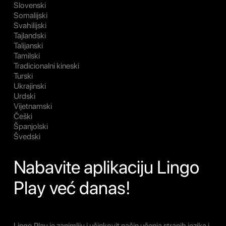
Slovenski
Somalijski
Svahilijski
Tajlandski
Talijanski
Tamilski
Tradicionalni kineski
Turski
Ukrajinski
Urdski
Vijetnamski
Češki
Španjolski
Švedski
Nabavite aplikaciju Lingo
Play već danas!
Lingo Play je zanimljiv i učinkovit način učenja stranih jezika i