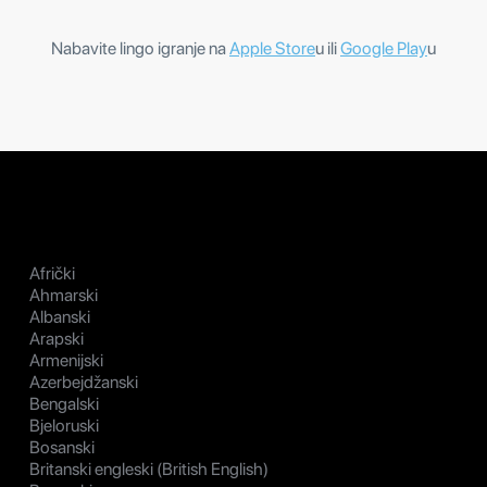
Nabavite lingo igranje na
Apple Store
u ili
Google Play
u
Afrički
Ahmarski
Albanski
Arapski
Armenijski
Azerbejdžanski
Bengalski
Bjeloruski
Bosanski
Britanski engleski (British English)