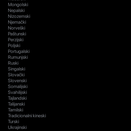
Mongolski
Nepalski
Nizozemski
Njemački
Norveški
Paštunski
Perzijski
Poljski
Portugalski
Rumunjski
Ruski
Singalski
Slovački
Slovenski
Somalijski
Svahilijski
Tajlandski
Talijanski
Tamilski
Tradicionalni kineski
Turski
Ukrajinski