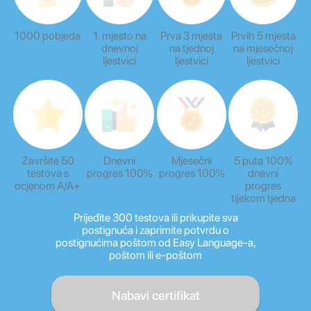
1000 pobjeda
1. mjesto na
Prva 3 mjesta
Prvih 5 mjesta
dnevnoj
na tjednoj
na mjesečnoj
ljestvici
ljestvici
ljestvici
Završite 50
Dnevni
Mjesečni
5 puta 100%
testova s
progres 100%
progres 100%
dnevni
ocjenom A/A+
progres
tijekom tjedna
Prijeđite 300 testova ili prikupite sva
postignuća i zaprimite potvrdu o
postignućima poštom od Easy Language-a,
poštom ili e-poštom
Nabavi certifikat