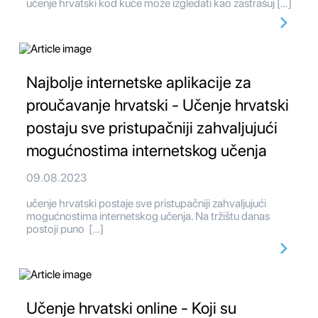
učenje hrvatski kod kuće može izgledati kao zastrašuj […]
Najbolje internetske aplikacije za
proučavanje hrvatski - Učenje hrvatski
postaju sve pristupačniji zahvaljujući
mogućnostima internetskog učenja
09.08.2023
učenje hrvatski postaje sve pristupačniji zahvaljujući
mogućnostima internetskog učenja. Na tržištu danas
postoji puno […]
Učenje hrvatski online - Koji su