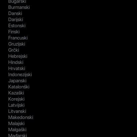
Bugarski
Burmanski
Danski
Darijski
Estonski
Finski
Francuski
Gruzijski
Grčki
Hebrejski
Hindski
Hrvatski
Indonezijski
Japanski
Katalonški
Kazaški
Korejski
Latvijski
Litvanski
Makedonski
Malajski
Malgaški
Mađarski