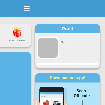
Profil
30 DAYS FREE
Nivo
|
Napredak
Pon
Uto
Sri
Čet