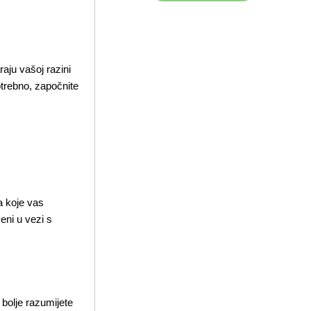
aju vašoj razini
otrebno, započnite
a koje vas
eni u vezi s
bolje razumijete