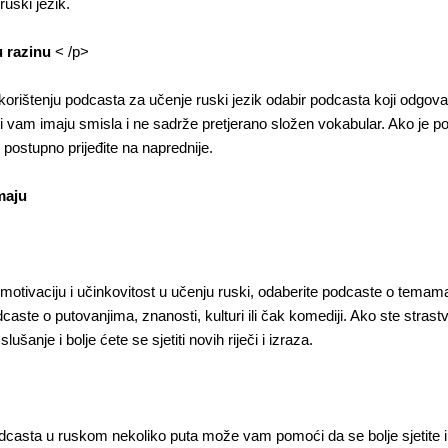
ruski jezik.
u razinu
< /p>
korištenju podcasta za učenje ruski jezik odabir podcasta koji odgovar
i vam imaju smisla i ne sadrže pretjerano složen vokabular. Ako je p
postupno prijeđite na naprednije.
maju
u motivaciju i učinkovitost u učenju ruski, odaberite podcaste o temam
aste o putovanjima, znanosti, kulturi ili čak komediji. Ako ste strastv
lušanje i bolje ćete se sjetiti novih riječi i izraza.
odcasta u ruskom nekoliko puta može vam pomoći da se bolje sjetite i 