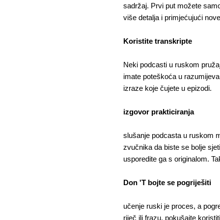
sadržaj. Prvi put možete samo 
više detalja i primjećujući nove 
Koristite transkripte
Neki podcasti u ruskom pružaj
imate poteškoća u razumijevanj
izraze koje čujete u epizodi.
izgovor prakticiranja
slušanje podcasta u ruskom mož
zvučnika da biste se bolje sjeti
usporedite ga s originalom. Ta
Don 'T bojte se pogriješiti
učenje ruski je proces, a pogr
riječ ili frazu, pokušajte koris