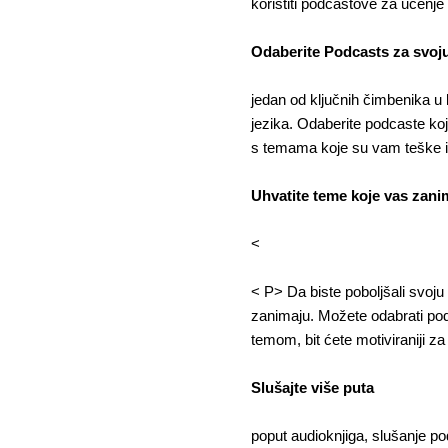
koristiti podcastove za učenje 
Odaberite Podcasts za svoj
jedan od ključnih čimbenika u 
jezika. Odaberite podcaste koj
s temama koje su vam teške i 
Uhvatite teme koje vas zani
<
< P>
Da biste poboljšali svoj
zanimaju. Možete odabrati podc
temom, bit ćete motiviraniji za s
Slušajte više puta
poput audioknjiga, slušanje p