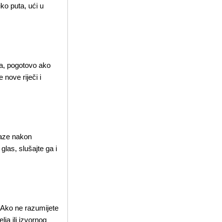
ko puta, ući u
ja, pogotovo ako
nove riječi i
raze nakon
glas, slušajte ga i
. Ako ne razumijete
lja ili izvornog