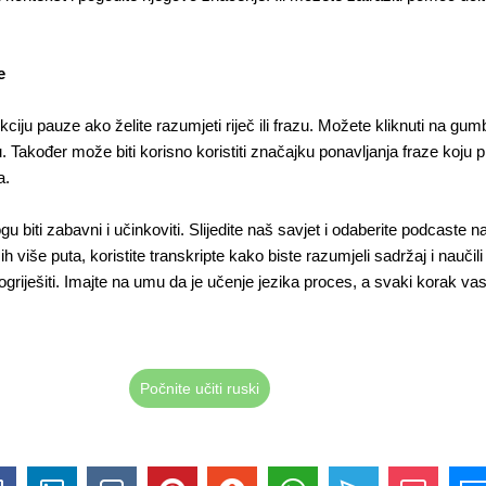
e
nkciju pauze ako želite razumjeti riječ ili frazu. Možete kliknuti na gu
 Također može biti korisno koristiti značajku ponavljanja fraze koju
a.
biti zabavni i učinkoviti. Slijedite naš savjet i odaberite podcaste na 
više puta, koristite transkripte kako biste razumjeli sadržaj i naučili 
pogriješiti. Imajte na umu da je učenje jezika proces, a svaki korak v
Počnite učiti ruski