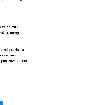
mb za pauzu i
 pružaju mnoge
svojoj razini i o
nove riječi,
as približava vašem