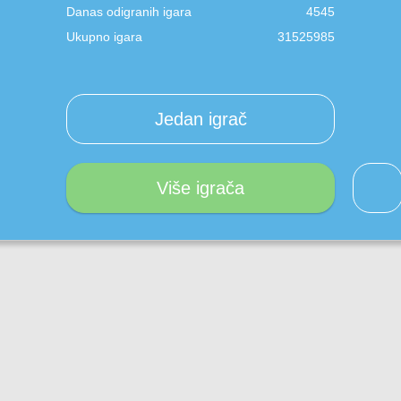
Danas odigranih igara
4545
Ukupno igara
31525985
Jedan igrač
Više igrača