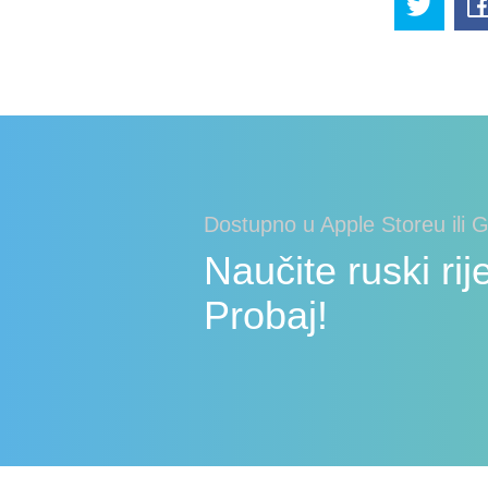
Dostupno u Apple Storeu ili 
Naučite ruski rije
Probaj!