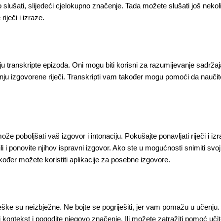
slušati, slijedeći cjelokupno značenje. Tada možete slušati još nekoli
riječi i izraze.
u transkripte epizoda. Oni mogu biti korisni za razumijevanje sadrža
u izgovorene riječi. Transkripti vam također mogu pomoći da naučite 
e poboljšati vaš izgovor i intonaciju. Pokušajte ponavljati riječi i iz
li
i ponovite njihov ispravni izgovor. Ako ste u mogućnosti snimiti svoj 
kođer možete koristiti aplikacije za posebne izgovore.
eške su neizbježne. Ne bojte se pogriješiti, jer vam pomažu u učenju
titi kontekst i pogodite njegovo značenje. Ili možete zatražiti pomoć učite