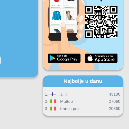
Pet
Sub
Ned
Dnevni progres
Mjesečni progres
Certifikat
Ukupni progres
Najbolje u danu
1.
J. K
43180
2.
Matteo
27060
3.
franco polo
20360