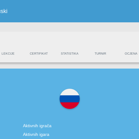
ski
LEKCIJE
CERTIFIKAT
STATISTIKA
TURNIR
OCJENA
Aktivnih igrača
Aktivnih igara