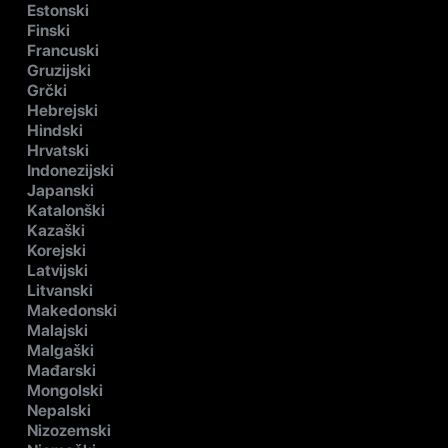
Estonski
Finski
Francuski
Gruzijski
Grčki
Hebrejski
Hindski
Hrvatski
Indonezijski
Japanski
Katalonški
Kazaški
Korejski
Latvijski
Litvanski
Makedonski
Malajski
Malgaški
Mađarski
Mongolski
Nepalski
Nizozemski