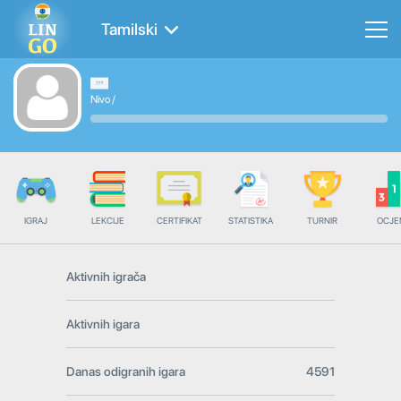
Tamilski
Nivo
/
IGRAJ
LEKCIJE
CERTIFIKAT
STATISTIKA
TURNIR
OCJE
Aktivnih igrača
Aktivnih igara
Danas odigranih igara
4591