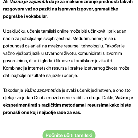
Ali
Važno je zapamtiti
da je za maksimiziranje prednosti takvih
razgovora važno paziti na ispravan izgovor, gramatičke
pogreške i vokabular.
U zaključku, učenje tamilski online može biti učinkovit i prikladan
način za poboljšanje svojih vještina. Međutim, nemojte se u
potpunosti oslanjati na mrežne resurse i tehnologiju. Također je
važno vježbati jezik u stvarnom životu, komunicirati s izvornim
govornicima, čitati i gledati filmove u tamilskom jeziku itd.
Kombinacija internetskih resursa i prakse iz stvarnog života može
dati najbolje rezultate na jeziku učenje.
Također je
Važno zapamtiti
da je svaki učenik jedinstven, a ono što
djeluje za jedan Osoba možda neće raditi za drugu. Dakle,
Važno je
eksperimentirati s različitim metodama i resursima kako biste
pronašli one koji najbolje rade za vas.
Počnite učiti tamilski