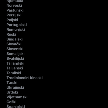
Njemački
Norveški
Paštunski
Perzijski
Poljski
Portugalski
Rumunjski
Ruski
Singalski
Slovački
Slovenski
Somalijski
Svahilijski
Tajlandski
Talijanski
Tamilski
Tradicionalni kineski
Turski
Ukrajinski
Urdski
Vijetnamski
Češki
Španjolski