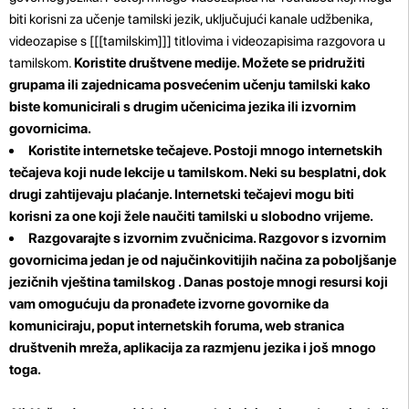
biti korisni za učenje tamilski jezik, uključujući kanale udžbenika,
videozapise s [[[tamilskim]]] titlovima i videozapisima razgovora u
tamilskom.
Koristite društvene medije. Možete se pridružiti
grupama ili zajednicama posvećenim učenju tamilski kako
biste komunicirali s drugim učenicima jezika ili izvornim
govornicima.
Koristite internetske tečajeve.
Postoji mnogo internetskih
tečajeva koji nude lekcije u tamilskom. Neki su besplatni, dok
drugi zahtijevaju plaćanje. Internetski tečajevi mogu biti
korisni za one koji žele naučiti tamilski u slobodno vrijeme.
Razgovarajte s izvornim zvučnicima.
Razgovor s izvornim
govornicima jedan je od najučinkovitijih načina za poboljšanje
jezičnih vještina tamilskog . Danas postoje mnogi resursi koji
vam omogućuju da pronađete izvorne govornike da
komuniciraju, poput internetskih foruma, web stranica
društvenih mreža, aplikacija za razmjenu jezika i još mnogo
toga.