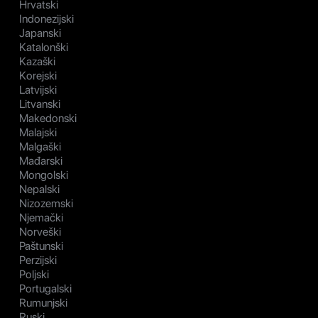
Hrvatski
Indonezijski
Japanski
Katalonški
Kazaški
Korejski
Latvijski
Litvanski
Makedonski
Malajski
Malgaški
Mađarski
Mongolski
Nepalski
Nizozemski
Njemački
Norveški
Paštunski
Perzijski
Poljski
Portugalski
Rumunjski
Ruski