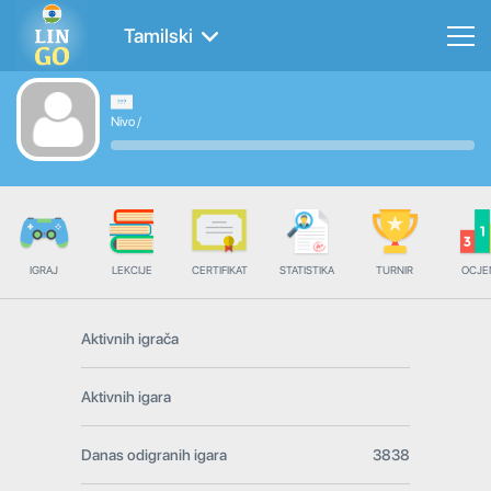
Tamilski
Nivo
/
IGRAJ
LEKCIJE
CERTIFIKAT
STATISTIKA
TURNIR
OCJE
Aktivnih igrača
Aktivnih igara
Danas odigranih igara
3838