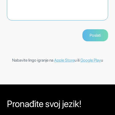
Nabavite lingo igranje na
Apple Store
u ili
Google Play
u
Pronađite svoj jezik!