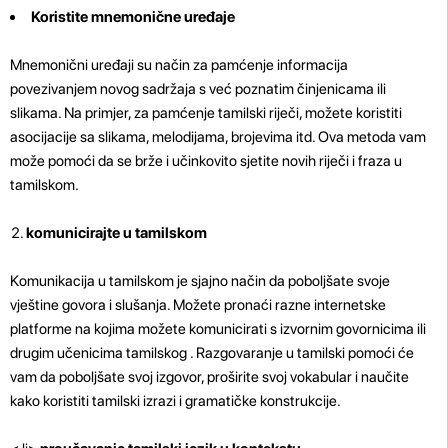
Koristite mnemonične uređaje
Mnemonični uređaji su način za pamćenje informacija
povezivanjem novog sadržaja s već poznatim činjenicama ili
slikama. Na primjer, za pamćenje tamilski riječi, možete koristiti
asocijacije sa slikama, melodijama, brojevima itd. Ova metoda vam
može pomoći da se brže i učinkovito sjetite novih riječi i fraza u
tamilskom.
komunicirajte u tamilskom
Komunikacija u tamilskom je sjajno način da poboljšate svoje
vještine govora i slušanja. Možete pronaći razne internetske
platforme na kojima možete komunicirati s izvornim govornicima ili
drugim učenicima tamilskog . Razgovaranje u tamilski pomoći će
vam da poboljšate svoj izgovor, proširite svoj vokabular i naučite
kako koristiti tamilski izrazi i gramatičke konstrukcije.