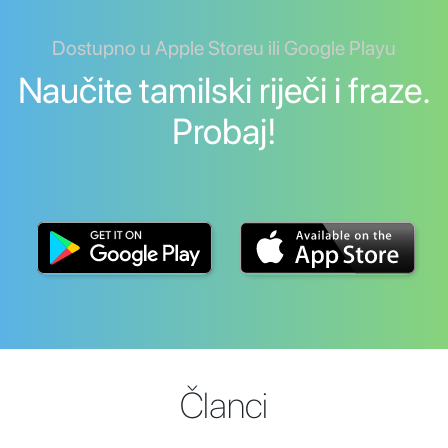
Dostupno u Apple Storeu ili Google Playu
Naučite tamilski riječi i fraze.
Probaj!
Članci