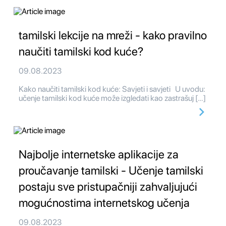
tamilski lekcije na mreži - kako pravilno
naučiti tamilski kod kuće?
09.08.2023
Kako naučiti tamilski kod kuće: Savjeti i savjeti U uvodu:
učenje tamilski kod kuće može izgledati kao zastrašuj […]
Najbolje internetske aplikacije za
proučavanje tamilski - Učenje tamilski
postaju sve pristupačniji zahvaljujući
mogućnostima internetskog učenja
09.08.2023