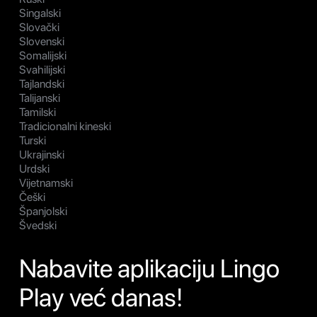
Singalski
Slovački
Slovenski
Somalijski
Svahilijski
Tajlandski
Talijanski
Tamilski
Tradicionalni kineski
Turski
Ukrajinski
Urdski
Vijetnamski
Češki
Španjolski
Švedski
Nabavite aplikaciju Lingo
Play već danas!