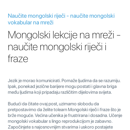
Naučite mongolski riječi - naučite mongolski
vokabular na mreži
Mongolski lekcije na mreži -
naučite mongolski riječi i
fraze
Jezik je morao komunicirati. Pomaže ljudima da se razumiju.
Ipak, ponekad jezične barijere mogu postati i glavna briga
među ljudima koji pripadaju različitim dijelovima svijeta.
Budući da čitate ovaj post, uzimamo slobodu da
pretpostavimo da želite tolearn Mongolski riječi i fraze što je
brže moguće. Većina učenika je frustrirana i dosadna. Učenje
mongolski vokabular s lingo reprodukcijom je zabavno.
Započinjete s najosnovnijim stvarima i uskoro postajete