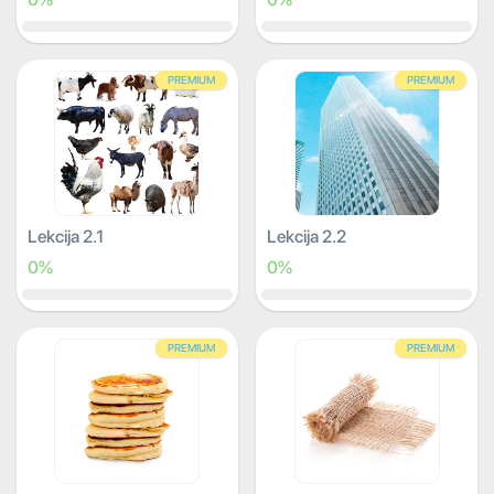
PREMIUM
PREMIUM
Lekcija 2.1
Lekcija 2.2
0%
0%
PREMIUM
PREMIUM