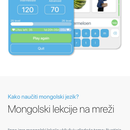
Kako naučiti mongolski jezik?
Mongolski lekcije na mreži