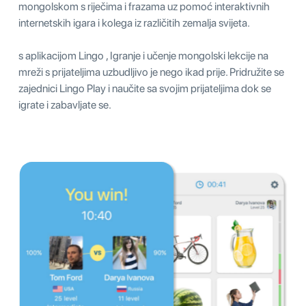
mongolskom s riječima i frazama uz pomoć interaktivnih
internetskih igara i kolega iz različitih zemalja svijeta.
s aplikacijom Lingo , Igranje i učenje mongolski lekcije na
mreži s prijateljima uzbudljivo je nego ikad prije. Pridružite se
zajednici Lingo Play i naučite sa svojim prijateljima dok se
igrate i zabavljate se.