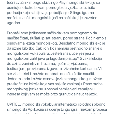
tečni zvučnik mongolski. Lingo Play mongolski lekcije su
osmišljene kako bi vam pomogle da vježbate različita
područja koja zahtijevaju poboljšanje. S lingo igrama
možete naučiti mongolski riječi na način koji je izuzetno
ugodan.
Pronašli smo jedinstven način da vam pomognemo da
naučite čitati, slušati i pisati stranu pored strana. Počinjemo s
osnovama jezika mongolskog. Besplatno mongolski lekcije
da uzme bilo tko, čak i oni koji nemaju prethodno znanje o
mongolskom vokabularu. Jeste li znali, učenje riječi u
mongolskom zahtijeva prilagođeni pristup? Svaka lekcija
dolazi sa zanimljivim frazama, riječima, vježbama,
testiranjem, provjerama izgovora i živahnim karticama. Vi
ste vlastiti šef i možete odabrati ono što želite naučiti.
Jednom kada kožete osnove jezika mongolskog, možete
preskočiti na lekcije koje vas najviše zanimaju. Rane razine
mongolskog jezika su u osnovi namijenjeni zapaljenju
interesa koji vam se može brzo gurnuti da naučite jezik.
UPITELJ mongolski vokabular internetsko i plodno i plodno
s mongolski Aplikacija za učenje Lingo igra. Tijekom procesa