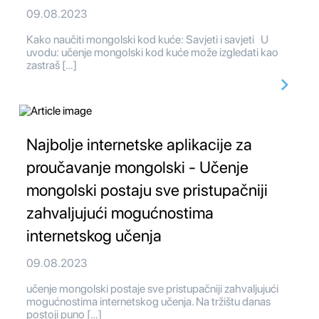
09.08.2023
Kako naučiti mongolski kod kuće: Savjeti i savjeti U
uvodu: učenje mongolski kod kuće može izgledati kao
zastraš […]
Najbolje internetske aplikacije za
proučavanje mongolski - Učenje
mongolski postaju sve pristupačniji
zahvaljujući mogućnostima
internetskog učenja
09.08.2023
učenje mongolski postaje sve pristupačniji zahvaljujući
mogućnostima internetskog učenja. Na tržištu danas
postoji puno […]