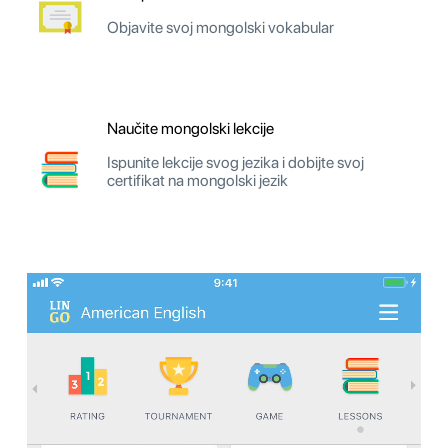
Objavite svoj mongolski vokabular
Naučite mongolski lekcije
Ispunite lekcije svog jezika i dobijte svoj
certifikat na mongolski jezik