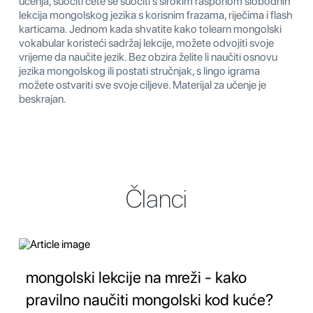
učenja, suočiti ćete se suočiti s širokim rasponom slobodnih
lekcija mongolskog jezika s korisnim frazama, riječima i flash
karticama. Jednom kada shvatite kako tolearn mongolski
vokabular koristeći sadržaj lekcije, možete odvojiti svoje
vrijeme da naučite jezik. Bez obzira želite li naučiti osnovu
jezika mongolskog ili postati stručnjak, s lingo igrama
možete ostvariti sve svoje ciljeve. Materijal za učenje je
beskrajan.
Članci
mongolski lekcije na mreži - kako
pravilno naučiti mongolski kod kuće?