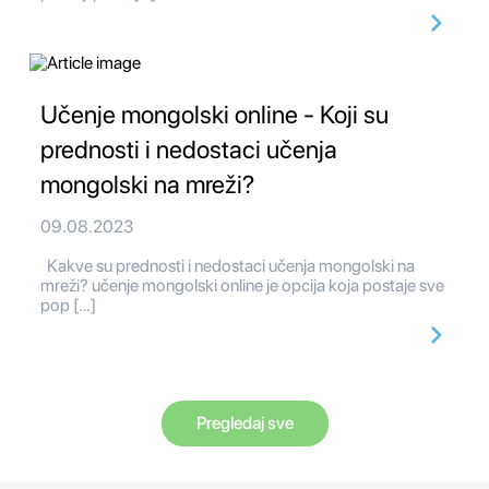
Učenje mongolski online - Koji su
prednosti i nedostaci učenja
mongolski na mreži?
09.08.2023
Kakve su prednosti i nedostaci učenja mongolski na
mreži? učenje mongolski online je opcija koja postaje sve
pop […]
Pregledaj sve