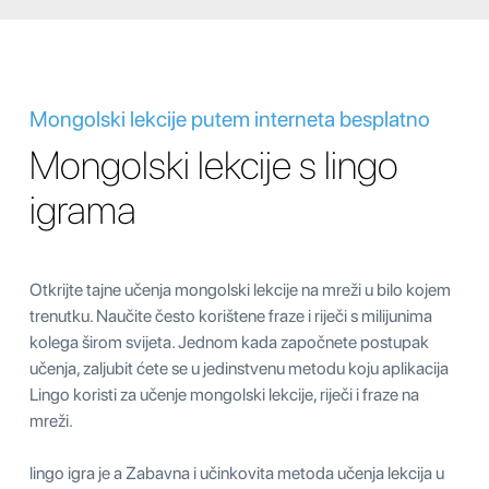
Mongolski lekcije putem interneta besplatno
Mongolski lekcije s lingo
igrama
Otkrijte tajne učenja mongolski lekcije na mreži u bilo kojem
trenutku. Naučite često korištene fraze i riječi s milijunima
kolega širom svijeta. Jednom kada započnete postupak
učenja, zaljubit ćete se u jedinstvenu metodu koju aplikacija
Lingo koristi za učenje mongolski lekcije, riječi i fraze na
mreži.
lingo igra je a Zabavna i učinkovita metoda učenja lekcija u