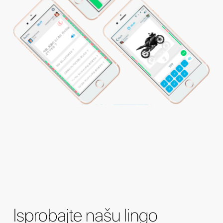
Isprobajte našu lingo