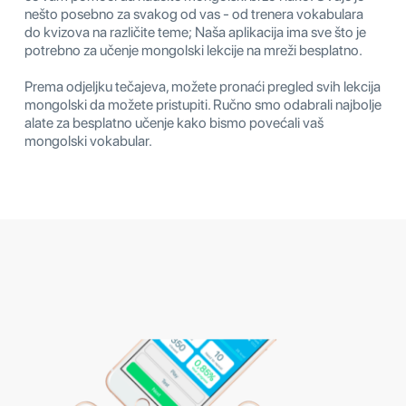
nešto posebno za svakog od vas - od trenera vokabulara
do kvizova na različite teme; Naša aplikacija ima sve što je
potrebno za učenje mongolski lekcije na mreži besplatno.
Prema odjeljku tečajeva, možete pronaći pregled svih lekcija
mongolski da možete pristupiti. Ručno smo odabrali najbolje
alate za besplatno učenje kako bismo povećali vaš
mongolski vokabular.