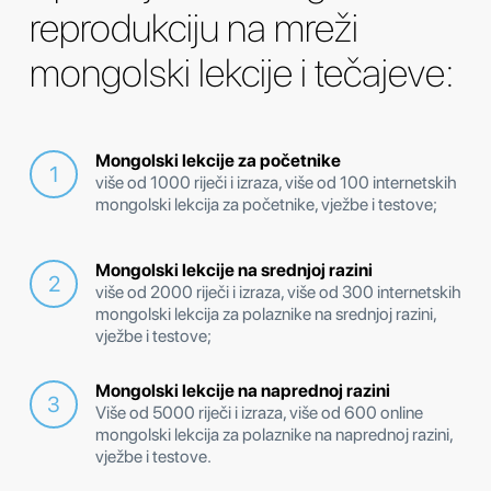
reprodukciju na mreži
mongolski lekcije i tečajeve:
Mongolski lekcije za početnike
više od 1000 riječi i izraza, više od 100 internetskih
mongolski lekcija za početnike, vježbe i testove;
Mongolski lekcije na srednjoj razini
više od 2000 riječi i izraza, više od 300 internetskih
mongolski lekcija za polaznike na srednjoj razini,
vježbe i testove;
Mongolski lekcije na naprednoj razini
Više od 5000 riječi i izraza, više od 600 online
mongolski lekcija za polaznike na naprednoj razini,
vježbe i testove.