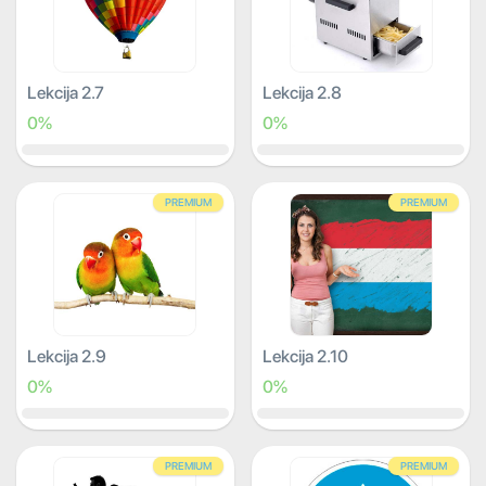
Lekcija 2.7
Lekcija 2.8
0%
0%
PREMIUM
PREMIUM
Lekcija 2.9
Lekcija 2.10
0%
0%
PREMIUM
PREMIUM