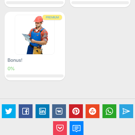
PREMIUM
Bonus!
0%