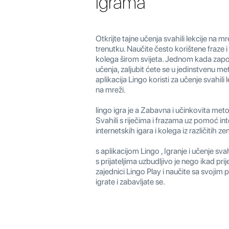
igrama
Otkrijte tajne učenja svahili lekcije na mr
trenutku. Naučite često korištene fraze i r
kolega širom svijeta. Jednom kada zap
učenja, zaljubit ćete se u jedinstvenu m
aplikacija Lingo koristi za učenje svahili lek
na mreži.
lingo igra je a Zabavna i učinkovita meto
Svahili s riječima i frazama uz pomoć int
internetskih igara i kolega iz različitih ze
s aplikacijom Lingo , Igranje i učenje svah
s prijateljima uzbudljivo je nego ikad prij
zajednici Lingo Play i naučite sa svojim p
igrate i zabavljate se.