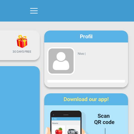
Profil
30 DAYS FREE
Nivo
|
Napredak
Pon
Uto
Sri
Čet