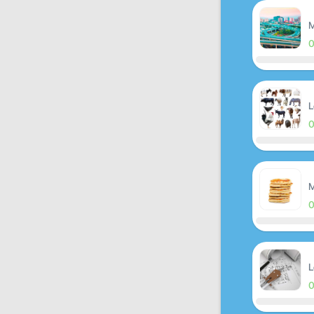
M
L
M
L