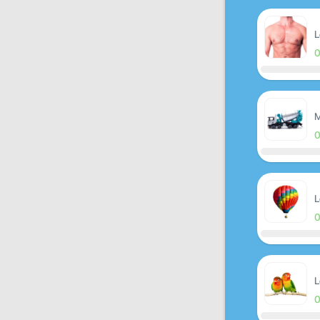
L
M
L
L