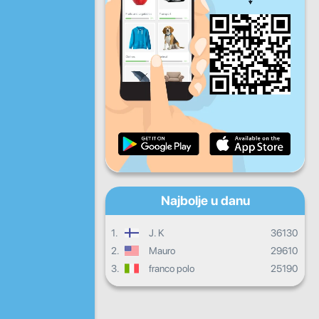
Pet
Sub
Ned
Dnevni progres
Mjesečni progres
Certifikat
Ukupni progres
Najbolje u danu
1.
J. K
36130
2.
Mauro
29610
3.
franco polo
25190