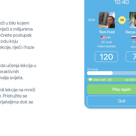
eži u bilo kojem
iječi s milijunima
očnete postupak
etodu koju
cije, riječi i fraze
da učenja lekcija u
eraktivnih
malja svijeta.
ili lekcije na mreži
e. Pridružite se
rijateljima dok se