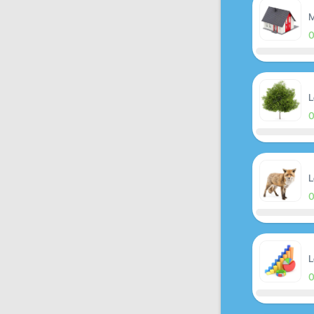
M
L
L
L