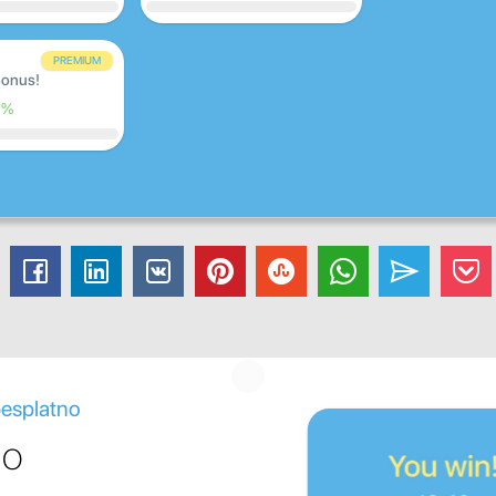
PREMIUM
onus!
0%
besplatno
go