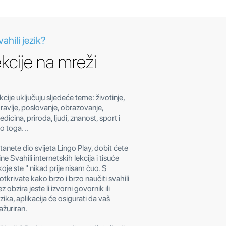
ahili jezik?
ekcije na mreži
ekcije uključuju sljedeće teme: životinje,
zdravlje, poslovanje, obrazovanje,
icina, priroda, ljudi, znanost, sport i
o toga. ..
nete dio svijeta Lingo Play, dobit ćete
tine Svahili internetskih lekcija i tisuće
 koje ste " nikad prije nisam čuo. S
tkrivate kako brzo i brzo naučiti svahili
z obzira jeste li izvorni govornik ili
ezika, aplikacija će osigurati da vaš
ažuriran.