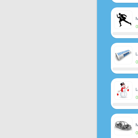
M
L
L
M