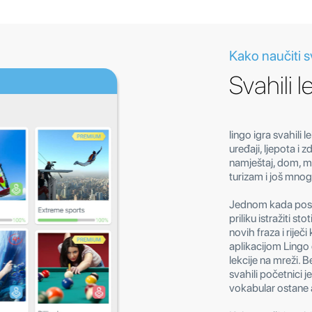
Kako naučiti sv
Svahili l
lingo igra svahili l
uređaji, ljepota i 
namještaj, dom, med
turizam i još mnog
Jednom kada posta
priliku istražiti sto
novih fraza i riječi
aplikacijom Lingo o
lekcije na mreži. Be
svahili početnici j
vokabular ostane 