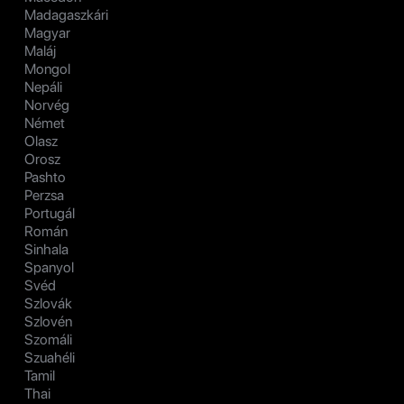
Madagaszkári
Magyar
Maláj
Mongol
Nepáli
Norvég
Német
Olasz
Orosz
Pashto
Perzsa
Portugál
Román
Sinhala
Spanyol
Svéd
Szlovák
Szlovén
Szomáli
Szuahéli
Tamil
Thai