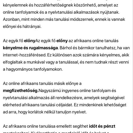
kényelemnek és hozzáférhetőségnek köszönhető, amelyet az
online tanfolyamok és a nyelvtanulási alkalmazások nyújtanak.
Azonban, mint minden más tanulási módszernek, ennek is vannak
előnyei és hátrányai.
Az egyik fő
előny
Az egyik fő
előny
az afrikaans online tanulás
kényelme és rugalmassága
. Bárhol és bármikor tanulhatsz, ha van
internet-hozzáférésed. Ez különösen azok számára kényelmes, akik
elfoglaltak a munkával vagy a tanulással, és nem tudnak részt venni
a hagyományos tanfolyamokon.
Az online afrikaans tanulás másik előnye a
megfizethetőség.
Nagyszámú ingyenes online tanfolyam és
nyelvtanulási alkalmazás áll rendelkezésre, amelyek segítségével
elérheted afrikaans tanulási céljaidat. Ez mindenkinek lehetőséget
ad arra, hogy korlátok nélkül tanuljon nyelvet.
Az afrikaans online tanulása emellett segíthet
időt és pénzt