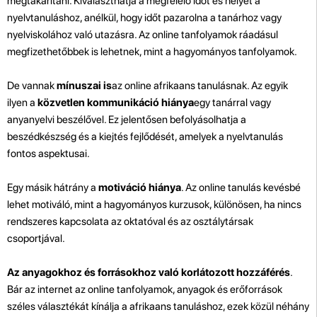
megtakarítani. Kiválaszthatja a megfelelő időt és helyet a
nyelvtanuláshoz, anélkül, hogy időt pazarolna a tanárhoz vagy
nyelviskolához való utazásra. Az online tanfolyamok ráadásul
megfizethetőbbek is lehetnek, mint a hagyományos tanfolyamok.
De vannak
mínuszai is
az online afrikaans tanulásnak. Az egyik
ilyen a
közvetlen kommunikáció hiánya
egy tanárral vagy
anyanyelvi beszélővel. Ez jelentősen befolyásolhatja a
beszédkészség és a kiejtés fejlődését, amelyek a nyelvtanulás
fontos aspektusai.
Egy másik hátrány a
motiváció hiánya
. Az online tanulás kevésbé
lehet motiváló, mint a hagyományos kurzusok, különösen, ha nincs
rendszeres kapcsolata az oktatóval és az osztálytársak
csoportjával.
Az anyagokhoz és forrásokhoz való korlátozott hozzáférés
.
Bár az internet az online tanfolyamok, anyagok és erőforrások
széles választékát kínálja a afrikaans tanuláshoz, ezek közül néhány