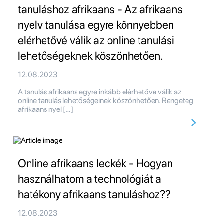
tanuláshoz afrikaans - Az afrikaans
nyelv tanulása egyre könnyebben
elérhetővé válik az online tanulási
lehetőségeknek köszönhetően.
12.08.2023
A tanulás afrikaans egyre inkább elérhetővé válik az
online tanulás lehetőségeinek köszönhetően. Rengeteg
afrikaans nyel […]
Online afrikaans leckék - Hogyan
használhatom a technológiát a
hatékony afrikaans tanuláshoz??
12.08.2023