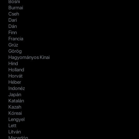
Bosni
Burmai
Cseh
Dari
Dán
Finn
Francia
Grúz
Görög
Hagyományos Kinai
Hind
Holland
Horvát
Héber
Indonéz
Japán
Katalán
Kazah
Kóreai
Lengyel
Lett
Litván
Macedón