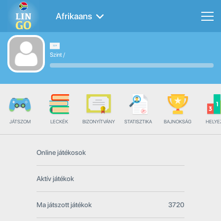
Afrikaans
Szint
/
JÁTSZOM
LECKÉK
BIZONYÍTVÁNY
STATISZTIKA
BAJNOKSÁG
HELYE
Online játékosok
Aktív játékok
Ma játszott játékok
3720