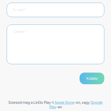
Szerezd meg a LinGo Play-t
Apple Store
-on, vagy
Google
Play
-en