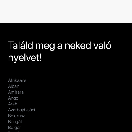
Találd meg a neked való
nyelvet!
Afrikaans
Albán
Amhara
Angol
Arab
Azerbajdzsáni
Belorusz
Bengáli
Bolgár