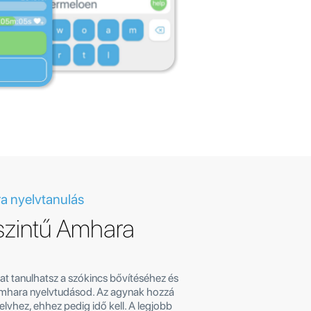
a nyelvtanulás
szintű Amhara
t tanulhatsz a szókincs bővítéséhez és
Amhara nyelvtudásod. Az agynak hozzá
yelvhez, ehhez pedig idő kell. A legjobb