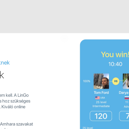
knek
k
m kell. A LinGo
ás hoz szükséges
. Kiváló online
j Amhara szavakat