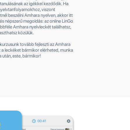
anulásának az igékkel kezdődik. Ha
 nyelvtanfolyamokhoz, viszont
nél beszélni Amhara nyelven, akkor itt
és népszerű megoldás: az online LinGo
többféle Amhara nyelvleckét találhatsz,
laszthatsz közülük.
urzusunk tovább fejleszti az Amhara
t a leckéket bármikor elérheted, munka
la után, este, bármikor!