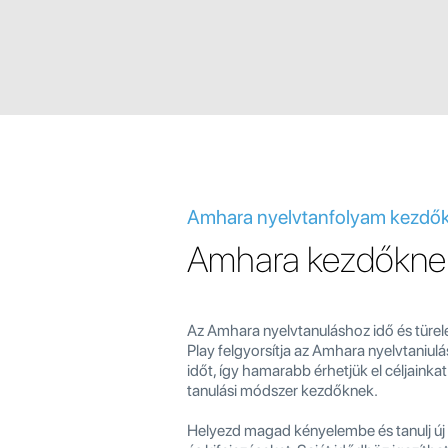
Amhara nyelvtanfolyam kezdő
Amhara kezdőkne
Az Amhara nyelvtanuláshoz idő és türele
Play felgyorsítja az Amhara nyelvtaniul
időt, így hamarabb érhetjük el céljainkat
tanulási módszer kezdőknek.
Helyezd magad kényelembe és tanulj ú