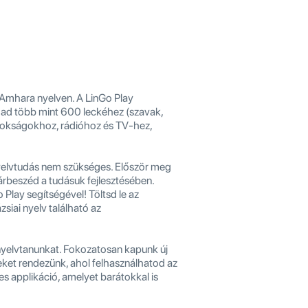
 Amhara nyelven. A LinGo Play
 ad több mint 600 leckéhez (szavak,
ajnokságokhoz, rádióhoz és TV-hez,
yelvtudás nem szükséges. Először meg
párbeszéd a tudásuk fejlesztésében.
lay segítségével! Töltsd le az
siai nyelv található az
 nyelvtanunkat. Fokozatosan kapunk új
ket rendezünk, ahol felhasználhatod az
es applikáció, amelyet barátokkal is