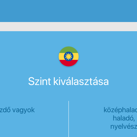
Szint kiválasztása
zdő vagyok
középhala
haladó,
nyelvés