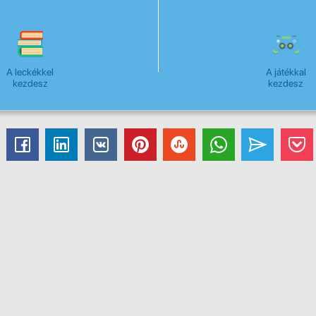
A leckékkel
A játékkal
kezdesz
kezdesz