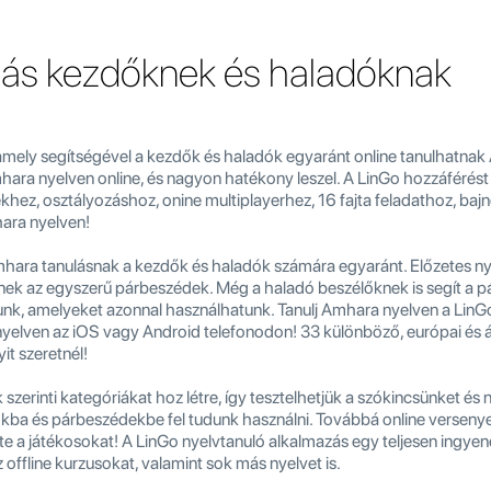
lás kezdőknek és haladóknak
amely segítségével a kezdők és haladók egyaránt online tanulhatnak
ara nyelven online, és nagyon hatékony leszel. A LinGo hozzáférést
ekhez, osztályozáshoz, onine multiplayerhez, 16 fajta feladathoz, b
ara nyelven!
hara tanulásnak a kezdők és haladók számára egyaránt. Előzetes n
ítenek az egyszerű párbeszédek. Még a haladó beszélőknek is segít a 
k, amelyeket azonnal használhatunk. Tanulj Amhara nyelven a LinGo P
yelven az iOS vagy Android telefonodon! 33 különböző, európai és áz
it szeretnél!
erinti kategóriákat hoz létre, így tesztelhetjük a szókincsünket és
ba és párbeszédekbe fel tudunk használni. Továbbá online versenye
te a játékosokat! A LinGo nyelvtanuló alkalmazás egy teljesen ingyen
 offline kurzusokat, valamint sok más nyelvet is.