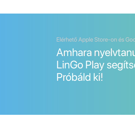
Elérhető Apple Store-on és Go
Amhara nyelvtanu
LinGo Play segíts
Próbáld ki!