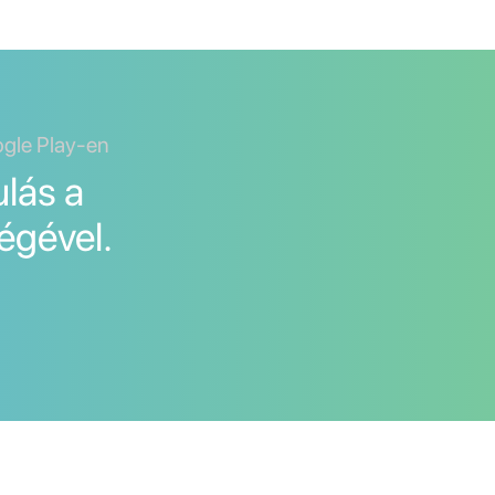
ogle Play-en
lás a
égével.