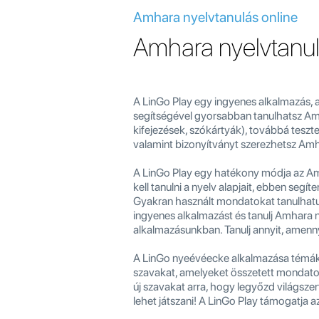
Amhara nyelvtanulás online
Amhara nyelvtanu
A LinGo Play egy ingyenes alkalmazás, 
segítségével gyorsabban tanulhatsz Amh
kifejezések, szókártyák), továbbá teszt
valamint bizonyítványt szerezhetsz Amh
A LinGo Play egy hatékony módja az Am
kell tanulni a nyelv alapjait, ebben seg
Gyakran használt mondatokat tanulhatun
ingyenes alkalmazást és tanulj Amhara n
alkalmazásunkban. Tanulj annyit, amenny
A LinGo nyeévéecke alkalmazása témák sz
szavakat, amelyeket összetett mondatok
új szavakat arra, hogy legyőzd világszer
lehet játszani! A LinGo Play támogatja az