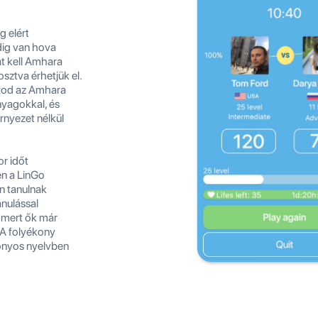
g elért
dig van hova
rát kell Amhara
osztva érhetjük el.
atod az Amhara
nyagokkal, és
rnyezet nélkül
r időt
en a LinGo
n tanulnak
anulással
, mert ők már
 A folyékony
zonyos nyelvben