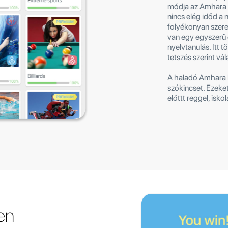
módja az Amhara t
nincs elég időd a
folyékonyan szeret
van egy egyszerű 
nyelvtanulás. Itt 
tetszés szerint vá
A haladó Amhara k
szókincset. Ezeke
előttt reggel, isko
en