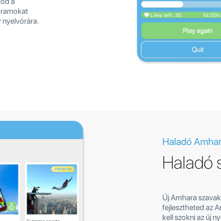
tod a
ogramokat
 nyelvórára.
Haladó Amhar
Haladó 
Új Amhara szavaka
fejlesztheted az 
kell szokni az új n