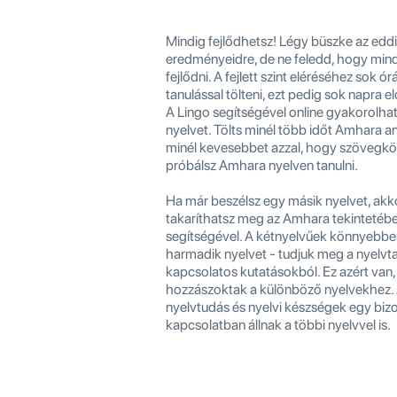
Mindig fejlődhetsz! Légy büszke az eddi
eredményeidre, de ne feledd, hogy min
fejlődni. A fejlett szint eléréséhez sok ó
tanulással tölteni, ezt pedig sok napra el
A Lingo segítségével online gyakorolh
nyelvet. Tölts minél több időt Amhara a
minél kevesebbet azzal, hogy szövegkö
próbálsz Amhara nyelven tanulni.
Ha már beszélsz egy másik nyelvet, akko
takaríthatsz meg az Amhara tekintetéb
segítségével. A kétnyelvűek könnyebbe
harmadik nyelvet - tudjuk meg a nyelvt
kapcsolatos kutatásokból. Ez azért van
hozzászoktak a különböző nyelvekhez.
nyelvtudás és nyelvi készségek egy bi
kapcsolatban állnak a többi nyelvvel is.