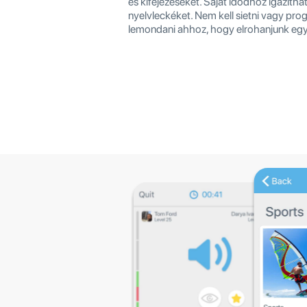
és kifejezéseket. Saját idődhöz igazítha
nyelvleckéket. Nem kell sietni vagy pr
lemondani ahhoz, hogy elrohanjunk egy