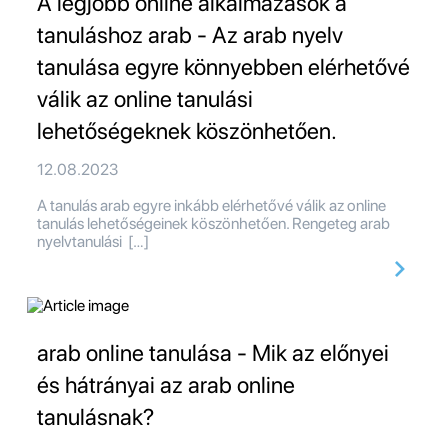
A legjobb online alkalmazások a
tanuláshoz arab - Az arab nyelv
tanulása egyre könnyebben elérhetővé
válik az online tanulási
lehetőségeknek köszönhetően.
12.08.2023
A tanulás arab egyre inkább elérhetővé válik az online
tanulás lehetőségeinek köszönhetően. Rengeteg arab
nyelvtanulási […]
arab online tanulása - Mik az előnyei
és hátrányai az arab online
tanulásnak?