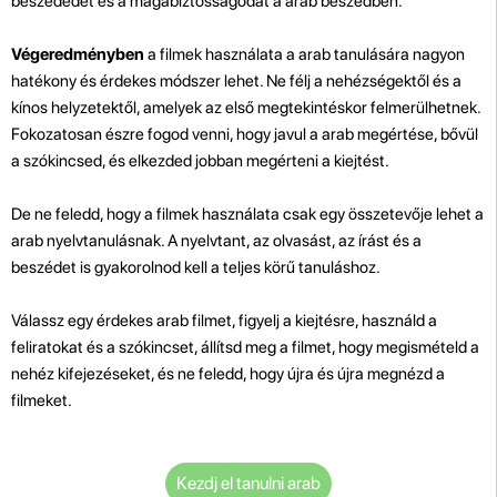
beszédedet és a magabiztosságodat a arab beszédben.
Végeredményben
a filmek használata a arab tanulására nagyon
hatékony és érdekes módszer lehet. Ne félj a nehézségektől és a
kínos helyzetektől, amelyek az első megtekintéskor felmerülhetnek.
Fokozatosan észre fogod venni, hogy javul a arab megértése, bővül
a szókincsed, és elkezded jobban megérteni a kiejtést.
De ne feledd, hogy a filmek használata csak egy összetevője lehet a
arab nyelvtanulásnak. A nyelvtant, az olvasást, az írást és a
beszédet is gyakorolnod kell a teljes körű tanuláshoz.
Válassz egy érdekes arab filmet, figyelj a kiejtésre, használd a
feliratokat és a szókincset, állítsd meg a filmet, hogy megismételd a
nehéz kifejezéseket, és ne feledd, hogy újra és újra megnézd a
filmeket.
Kezdj el tanulni arab