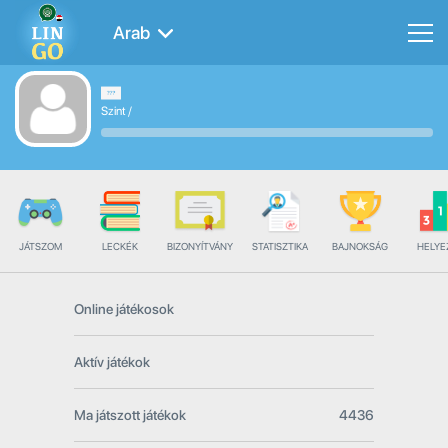
Arab
Szint
/
JÁTSZOM
LECKÉK
BIZONYÍTVÁNY
STATISZTIKA
BAJNOKSÁG
HELYE
Online játékosok
Aktív játékok
Ma játszott játékok
4436