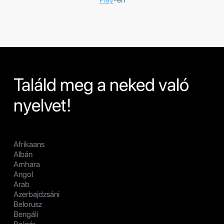
Találd meg a neked való
nyelvet!
Afrikaans
Albán
Amhara
Angol
Arab
Azerbajdzsáni
Belorusz
Bengáli