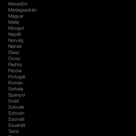
Macedón
Madagaszkári
Magyar
Maláj
Mongol
Nepáli
Norvég
Német
Olasz
Orosz
Pashto
Perzsa
Portugál
Román
Sinhala
Spanyol
Svéd
Szlovák
Szlovén
Szomáli
Szuahéli
Tamil