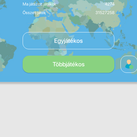
Ma játszott játékok
4274
Összes játék
31527258
Egyjátékos
Többjátékos