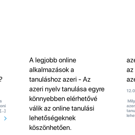
A legjobb online
az
alkalmazások a
az
?
tanuláshoz azeri - Az
az
azeri nyelv tanulása egyre
12.
könnyebben elérhetővé
s
Mily
oni
azer
válik az online tanulási
 […]
tanu
lehe
lehetőségeknek
köszönhetően.