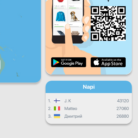
P
Szo
V
Napi haladás
Havi haladás
Bizonyítvány
Összesített eredmény
Napi
1.
J. K
43120
2.
Matteo
27060
3.
Дмитрий
26880