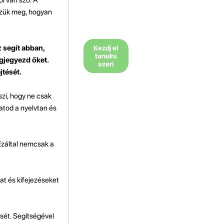
zzük meg, hogyan
z segít abban,
Kezdj el
tanulni
gjegyezd őket.
azeri
jtését.
szi, hogy ne csak
hatod a nyelvtan és
 Ezáltal nemcsak a
at és kifejezéseket
sét. Segítségével