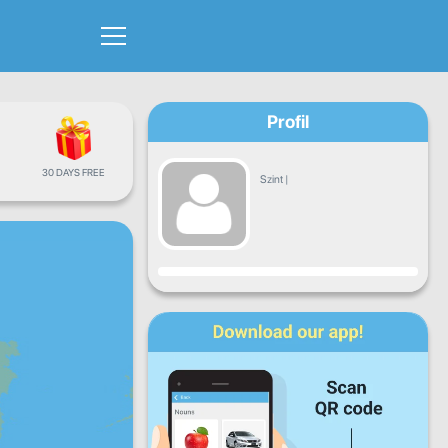
Profil
30 DAYS FREE
Szint
|
Haladás
H
K
Sze
Cs