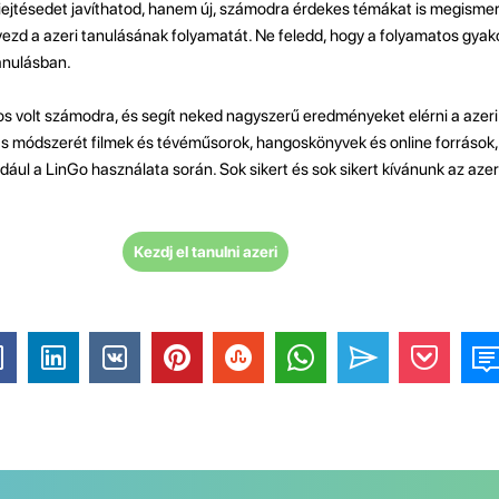
ejtésedet javíthatod, hanem új, számodra érdekes témákat is megismerh
vezd a azeri tanulásának folyamatát. Ne feledd, hogy a folyamatos gyako
tanulásban.
os volt számodra, és segít neked nagyszerű eredményeket elérni a azer
ozás módszerét filmek és tévéműsorok, hangoskönyvek és online források,
dául a LinGo használata során. Sok sikert és sok sikert kívánunk az aze
Kezdj el tanulni azeri