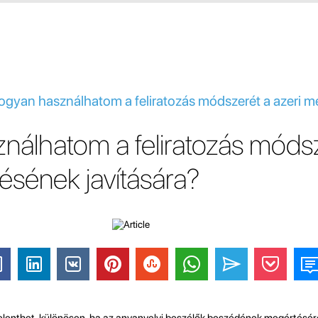
Hogyan használhatom a feliratozás módszerét a azeri 
nálhatom a feliratozás módsz
ésének javítására?
jelenthet, különösen, ha az anyanyelvi beszélők beszédének megértésérő