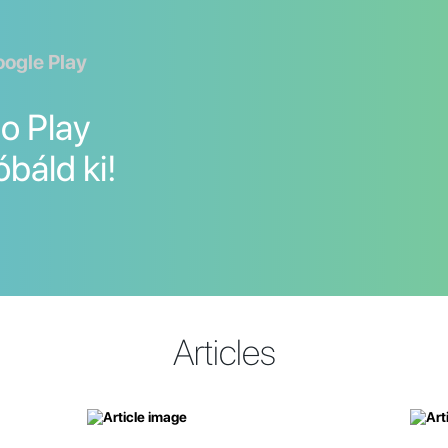
oogle Play
Go Play
óbáld ki!
Articles