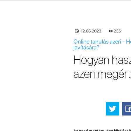
12.08.2023
235
Online tanulás azeri - 
javítására?
Hogyan hasz
azeri megért
Az azeri megtanulása kihívást 