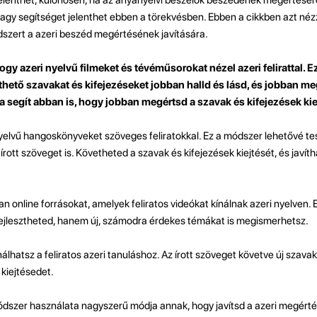
agy segítséget jelenthet ebben a törekvésben. Ebben a cikkben azt né
dszert a azeri beszéd megértésének javítására.
ogy azeri nyelvű filmeket és tévéműsorokat nézel azeri felirattal. E
ető szavakat és kifejezéseket jobban halld és lásd, és jobban me
ta segít abban is, hogy jobban megértsd a szavak és kifejezések kie
nyelvű hangoskönyveket szöveges feliratokkal. Ez a módszer lehetővé te
írott szöveget is. Követheted a szavak és kifejezések kiejtését, és javít
n online forrásokat, amelyek feliratos videókat kínálnak azeri nyelven.
fejlesztheted, hanem új, számodra érdekes témákat is megismerhetsz.
álhatsz a feliratos azeri tanuláshoz. Az írott szöveget követve új szavak
 kiejtésedet.
dszer használata nagyszerű módja annak, hogy javítsd a azeri megérté