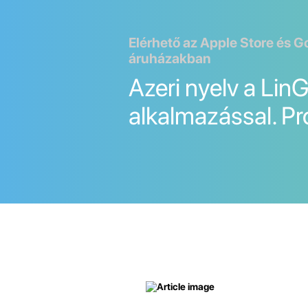
Elérhető az Apple Store és G
áruházakban
Azeri nyelv a Lin
alkalmazással. Pr