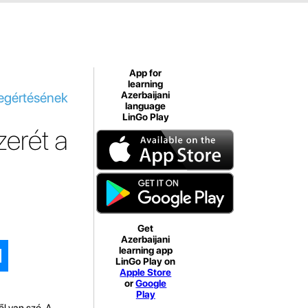
App for
learning
megértésének
Azerbaijani
language
LinGo Play
erét a
Get
Azerbaijani
learning app
LinGo Play on
Apple Store
or
Google
Play
l van szó. A