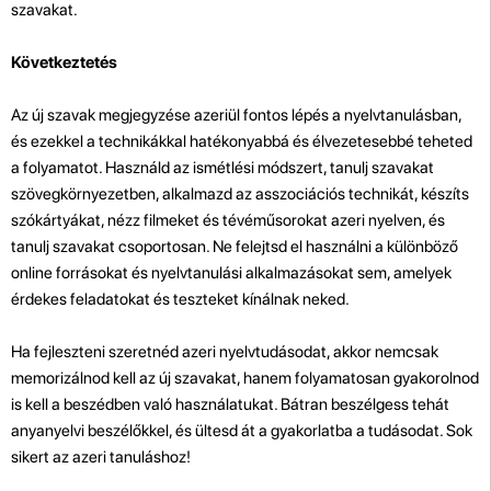
szavakat.
Következtetés
Az új szavak megjegyzése azeriül fontos lépés a nyelvtanulásban,
és ezekkel a technikákkal hatékonyabbá és élvezetesebbé teheted
a folyamatot. Használd az ismétlési módszert, tanulj szavakat
szövegkörnyezetben, alkalmazd az asszociációs technikát, készíts
szókártyákat, nézz filmeket és tévéműsorokat azeri nyelven, és
tanulj szavakat csoportosan. Ne felejtsd el használni a különböző
online forrásokat és nyelvtanulási alkalmazásokat sem, amelyek
érdekes feladatokat és teszteket kínálnak neked.
Ha fejleszteni szeretnéd azeri nyelvtudásodat, akkor nemcsak
memorizálnod kell az új szavakat, hanem folyamatosan gyakorolnod
is kell a beszédben való használatukat. Bátran beszélgess tehát
anyanyelvi beszélőkkel, és ültesd át a gyakorlatba a tudásodat. Sok
sikert az azeri tanuláshoz!