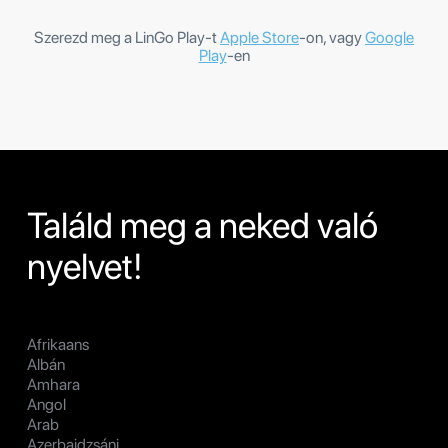
Szerezd meg a LinGo Play-t
Apple Store
-on, vagy
Google
Play
-en
Találd meg a neked való
nyelvet!
Afrikaans
Albán
Amhara
Angol
Arab
Azerbajdzsáni