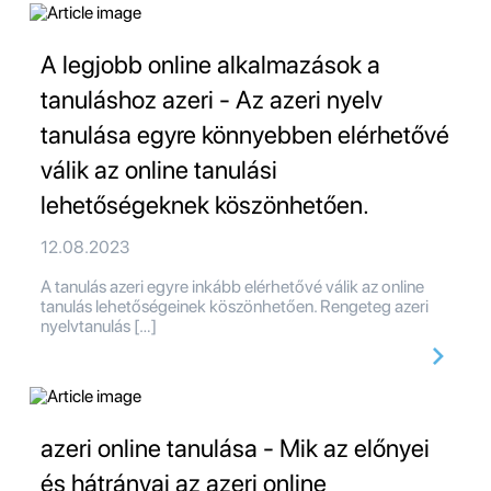
A legjobb online alkalmazások a
tanuláshoz azeri - Az azeri nyelv
tanulása egyre könnyebben elérhetővé
válik az online tanulási
lehetőségeknek köszönhetően.
12.08.2023
A tanulás azeri egyre inkább elérhetővé válik az online
tanulás lehetőségeinek köszönhetően. Rengeteg azeri
nyelvtanulás […]
azeri online tanulása - Mik az előnyei
és hátrányai az azeri online