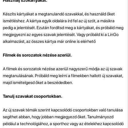
Használj szókártyákat.
Készíts kártyákat a megtanulandó szavakkal, és használd őket
ismétléshez. A kártya egyik oldalára írd fel az új szót, a másikra
pedig a jelentését. Ezután fordítsd meg a kártyákat, és próbáld meg
megjegyezni az egyes szavak jelentését. Vagy próbáld ki a LinGo
alkalmazást, az összes kártya már online is elérhető
Filmek és sorozatok nézése azeriül.
A filmek és sorozatok nézése azeriül nagyszerű módja az új szavak
megtanulásának. Próbáld meg leírni a filmekben hallott új szavakat,
majd ismételgesd őket a beszédedben.
Tanulj szavakat csoportokban.
Az új szavak témák szerint kapcsolódó csoportokban való tanulása
segíthet abban, hogy jobban megjegyezd őket. Tanulmányozd
például a technológiához, a sporthoz vagy az ételekhez kapcsolódó