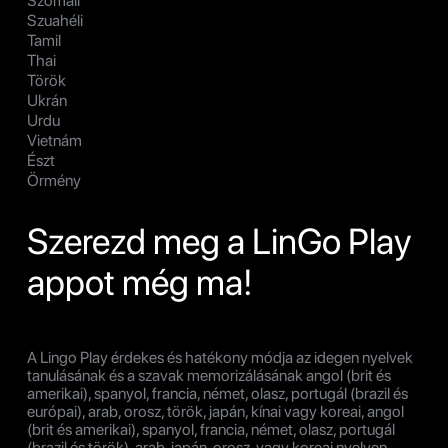
Szomáli
Szuahéli
Tamil
Thai
Török
Ukrán
Urdu
Vietnám
Észt
Örmény
Szerezd meg a LinGo Play
appot még ma!
A Lingo Play érdekes és hatékony módja az idegen nyelvek
tanulásának és a szavak memorizálásának angol (brit és
amerikai), spanyol, francia, német, olasz, portugál (brazil és
európai), arab, orosz, török, japán, kínai vagy koreai, angol
(brit és amerikai), spanyol, francia, német, olasz, portugál
(brazil és török), arab, japán, orosz, vagy koreai nyelven.