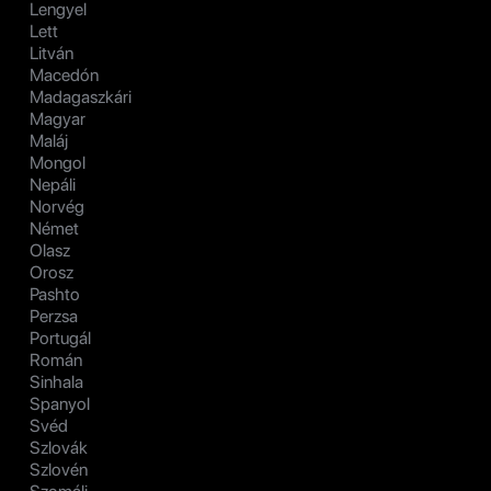
Lengyel
Lett
Litván
Macedón
Madagaszkári
Magyar
Maláj
Mongol
Nepáli
Norvég
Német
Olasz
Orosz
Pashto
Perzsa
Portugál
Román
Sinhala
Spanyol
Svéd
Szlovák
Szlovén