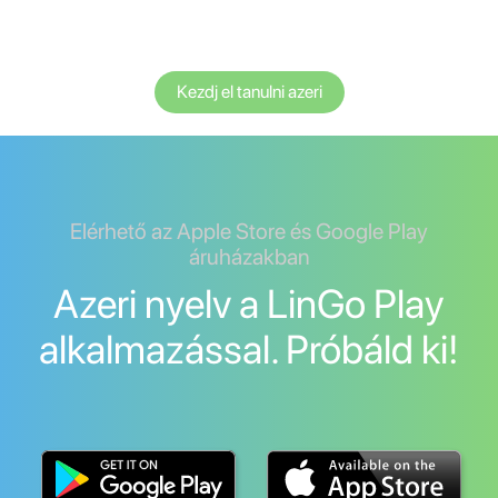
Kezdj el tanulni azeri
Elérhető az Apple Store és Google Play
áruházakban
Azeri nyelv a LinGo Play
alkalmazással. Próbáld ki!