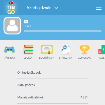
Azerbajdzsáni
Szint
/
JÁTSZOM
LECKÉK
BIZONYÍTVÁNY
STATISZTIKA
BAJNOKSÁG
HELYE
Online játékosok
Aktív játékok
Ma játszott játékok
4331