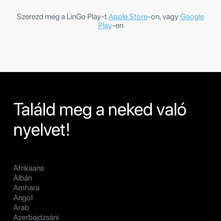
Szerezd meg a LinGo Play-t
Apple Store
-on, vagy
Google
Play
-en
Találd meg a neked való
nyelvet!
Afrikaans
Albán
Amhara
Angol
Arab
Azerbajdzsáni