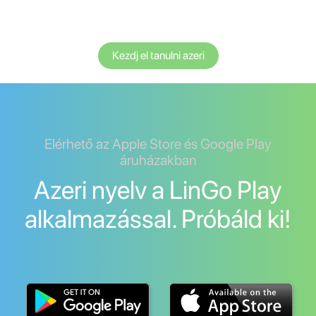
Kezdj el tanulni azeri
Elérhető az Apple Store és Google Play
áruházakban
Azeri nyelv a LinGo Play
alkalmazással. Próbáld ki!