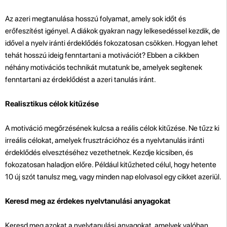
Az azeri megtanulása hosszú folyamat, amely sok időt és
erőfeszítést igényel. A diákok gyakran nagy lelkesedéssel kezdik, de
idővel a nyelv iránti érdeklődés fokozatosan csökken. Hogyan lehet
tehát hosszú ideig fenntartani a motivációt? Ebben a cikkben
néhány motivációs technikát mutatunk be, amelyek segítenek
fenntartani az érdeklődést a azeri tanulás iránt.
Realisztikus célok kitűzése
A motiváció megőrzésének kulcsa a reális célok kitűzése. Ne tűzz ki
irreális célokat, amelyek frusztrációhoz és a nyelvtanulás iránti
érdeklődés elvesztéséhez vezethetnek. Kezdje kicsiben, és
fokozatosan haladjon előre. Például kitűzheted célul, hogy hetente
10 új szót tanulsz meg, vagy minden nap elolvasol egy cikket azeriül.
Keresd meg az érdekes nyelvtanulási anyagokat
Keresd meg azokat a nyelvtanulási anyagokat, amelyek valóban