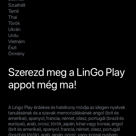
Szuahéli
Tamil
Thai
Török
Ukrán
Urdu
Vietnám
Észt
Örmény
Szerezd meg a LinGo Play
appot még ma!
A Lingo Play érdekes és hatékony módja az idegen nyelvek
tanulásának és a szavak memorizálásának angol (brit és
amerikai), spanyol, francia, német, olasz, portugál (brazil és
európai), arab, orosz, török, japán, kínai vagy koreai, angol
(brit és amerikai), spanyol, francia, német, olasz, portugál
(brazil és török), arab, japán, orosz, vagy koreai nyelven.