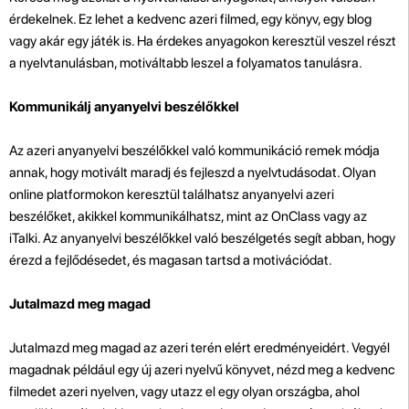
érdekelnek. Ez lehet a kedvenc azeri filmed, egy könyv, egy blog
vagy akár egy játék is. Ha érdekes anyagokon keresztül veszel részt
a nyelvtanulásban, motiváltabb leszel a folyamatos tanulásra.
Kommunikálj anyanyelvi beszélőkkel
Az azeri anyanyelvi beszélőkkel való kommunikáció remek módja
annak, hogy motivált maradj és fejleszd a nyelvtudásodat. Olyan
online platformokon keresztül találhatsz anyanyelvi azeri
beszélőket, akikkel kommunikálhatsz, mint az OnClass vagy az
iTalki. Az anyanyelvi beszélőkkel való beszélgetés segít abban, hogy
érezd a fejlődésedet, és magasan tartsd a motivációdat.
Jutalmazd meg magad
Jutalmazd meg magad az azeri terén elért eredményeidért. Vegyél
magadnak például egy új azeri nyelvű könyvet, nézd meg a kedvenc
filmedet azeri nyelven, vagy utazz el egy olyan országba, ahol