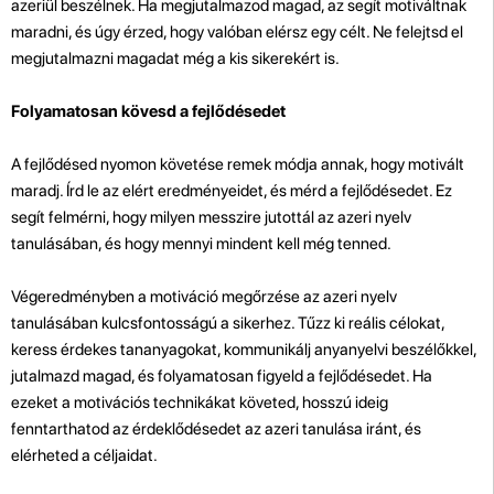
azeriül beszélnek. Ha megjutalmazod magad, az segít motiváltnak
maradni, és úgy érzed, hogy valóban elérsz egy célt. Ne felejtsd el
megjutalmazni magadat még a kis sikerekért is.
Folyamatosan kövesd a fejlődésedet
A fejlődésed nyomon követése remek módja annak, hogy motivált
maradj. Írd le az elért eredményeidet, és mérd a fejlődésedet. Ez
segít felmérni, hogy milyen messzire jutottál az azeri nyelv
tanulásában, és hogy mennyi mindent kell még tenned.
Végeredményben a motiváció megőrzése az azeri nyelv
tanulásában kulcsfontosságú a sikerhez. Tűzz ki reális célokat,
keress érdekes tananyagokat, kommunikálj anyanyelvi beszélőkkel,
jutalmazd magad, és folyamatosan figyeld a fejlődésedet. Ha
ezeket a motivációs technikákat követed, hosszú ideig
fenntarthatod az érdeklődésedet az azeri tanulása iránt, és
elérheted a céljaidat.