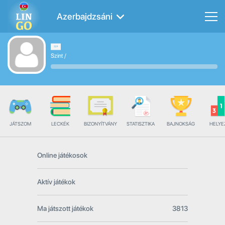
Azerbajdzsáni
Szint
/
JÁTSZOM
LECKÉK
BIZONYÍTVÁNY
STATISZTIKA
BAJNOKSÁG
HELYE
Online játékosok
Aktív játékok
Ma játszott játékok
3813