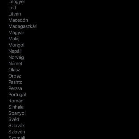
Lengyel
Lett
Litván
Macedón
Madagaszkári
Magyar
Maláj
Mongol
Nepáli
Norvég
Német
Olasz
Orosz
Pashto
Perzsa
Portugál
Román
Sinhala
Spanyol
Svéd
Szlovák
Szlovén
Szomáli