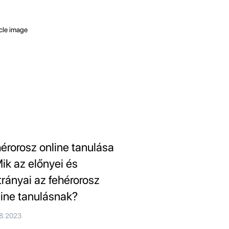
hérorosz online tanulása
Mik az előnyei és
trányai az fehérorosz
line tanulásnak?
08.2023