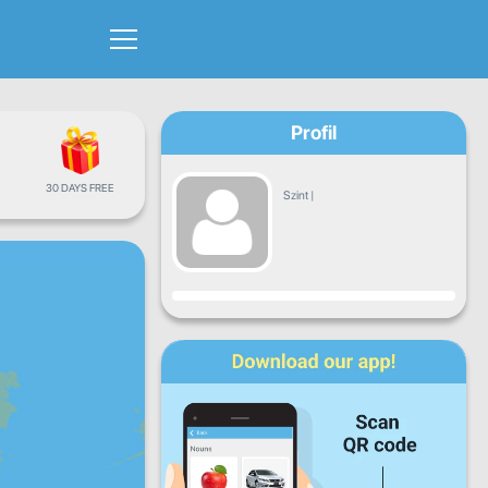
Profil
30 DAYS FREE
Szint
|
Haladás
H
K
Sze
Cs