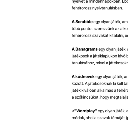
nyelvet a mindennapokban. Ebbe
fehérorosz nyelvtanulásban.
A Scrabble
egy olyan játék, am
több pontot szerezzünk az alkot
fehérorosz szavakat kitalálni, é
A Banagrams
egy olyan játék,
játékosok a játéklapjukon lévő 
tanulásához, mivel a játékosok
A kódnevek
egy olyan játék, a
között. A játékosoknak ki kell 
játék kiválóan alkalmas a fehér
a szókincsüket, hogy megtalálj
<
"Wordplay"
egy olyan játék, 
módok, ahol a szavak témáját (p