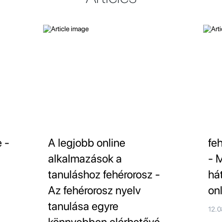
 -
A legjobb online
fe
alkalmazások a
- 
tanuláshoz fehérorosz -
há
Az fehérorosz nyelv
on
tanulása egyre
12.