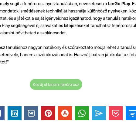
 amely segít a fehérorosz nyelvtanulásban, nevezetesen a
LinGo Play
. E
mondatok ismétlésének technikáját használja különböző nyelveken, köz
tet, és a játékot a saját igényeidhez igazíthatod, hogy a tanulás haték
Play segítségével új szavakat és kifejezéseket tanulhatsz fehéroroszul,
valamint bővítheted a szókincsedet.
rosz tanuláshoz nagyon hatékony és szórakoztató módja lehet a tanulá
heted vele, hanem a szórakozásodat is. Használj bátran játékokat az fe
tot!"
Kezdj el tanulni fehérorosz