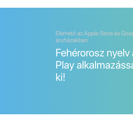
Elérhető az Apple Store és Goo
áruházakban
Fehérorosz nyelv
Play alkalmazássa
ki!