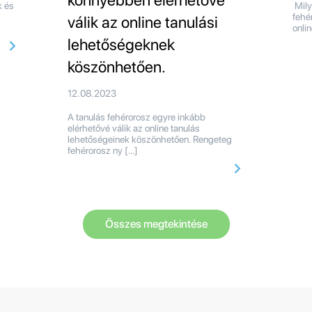
könnyebben elérhetővé
k és
Mily
fehé
válik az online tanulási
onli
lehetőségeknek
köszönhetően.
12.08.2023
A tanulás fehérorosz egyre inkább
elérhetővé válik az online tanulás
lehetőségeinek köszönhetően. Rengeteg
fehérorosz ny […]
Összes megtekintése