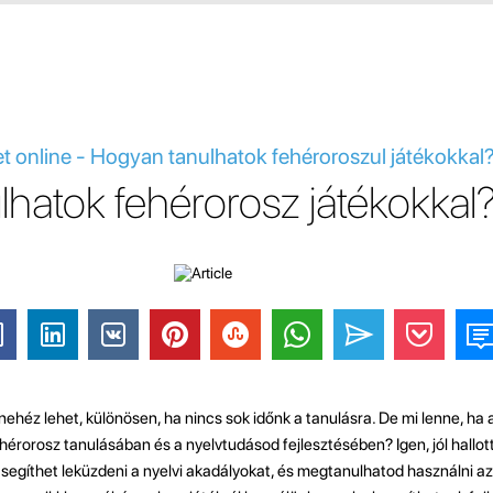
et online - Hogyan tanulhatok fehéroroszul játékokkal
hatok fehérorosz játékokkal
nehéz lehet, különösen, ha nincs sok időnk a tanulásra. De mi lenne, h
ehérorosz tanulásában és a nyelvtudásod fejlesztésében? Igen, jól hallo
 segíthet leküzdeni a nyelvi akadályokat, és megtanulhatod használni a