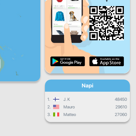
P
Szo
V
Napi haladás
Havi haladás
Bizonyítvány
Összesített eredmény
Napi
1.
J. K
48450
2.
Mauro
29610
3.
Matteo
27060