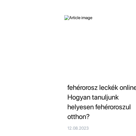
fehérorosz leckék online
Hogyan tanuljunk
helyesen fehéroroszul
otthon?
12.08.2023