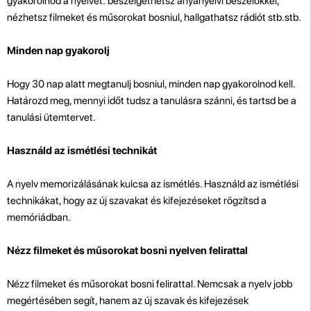
gyakorolnod a nyelvet: beszélgethetsz anyanyelvi beszélőkkel,
nézhetsz filmeket és műsorokat bosniul, hallgathatsz rádiót stb.stb.
Minden nap gyakorolj
Hogy 30 nap alatt megtanulj bosniul, minden nap gyakorolnod kell.
Határozd meg, mennyi időt tudsz a tanulásra szánni, és tartsd be a
tanulási ütemtervet.
Használd az ismétlési technikát
A nyelv memorizálásának kulcsa az ismétlés. Használd az ismétlési
technikákat, hogy az új szavakat és kifejezéseket rögzítsd a
memóriádban.
Nézz filmeket és műsorokat bosni nyelven felirattal
Nézz filmeket és műsorokat bosni felirattal. Nemcsak a nyelv jobb
megértésében segít, hanem az új szavak és kifejezések