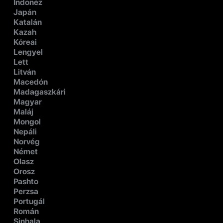
Indonéz
Japán
Katalán
Kazah
Kóreai
Lengyel
Lett
Litván
Macedón
Madagaszkári
Magyar
Maláj
Mongol
Nepáli
Norvég
Német
Olasz
Orosz
Pashto
Perzsa
Portugál
Román
Sinhala