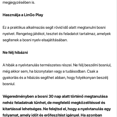
megjegyzésében is.
Használja a LinGo Play
Ez a praktikus alkalmazás segít rövid idő alatt megtanulni bosni
nyelvet. Rengeteg játékot, tesztet és feladatot tartalmaz, amelyek
segítenek a bosni nyelv elsajátításában.
Ne félj hibázni
A hibák a nyelvtanulás természetes részei. Ne félj beszélni bosniul,
még akkor sem, ha bizonytalan vagy a tudásodban. Csak a
gyakorlás és a hibázás segíthet abban, hogy folyékonyan beszélj
bosniul.
Végeredményben a bosni 30 nap alatt történő megtanulása
nehéz feladatnak tűnhet, de megfelelő megközelítéssel és
kitartással lehetséges. Ne felejtsd el, hogy a nyelvtanulás egy
folyamat, amely időt és erőfeszítést igényel. Ha azonban