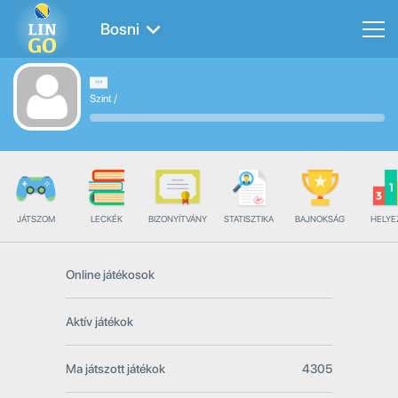
Bosni
Szint
/
JÁTSZOM
LECKÉK
BIZONYÍTVÁNY
STATISZTIKA
BAJNOKSÁG
HELYE
Online játékosok
Aktív játékok
Ma játszott játékok
4305