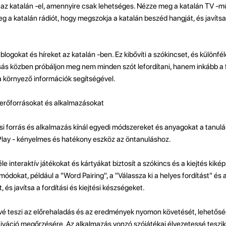
az katalán -el, amennyire csak lehetséges. Nézze meg a katalán TV -mű
 a katalán rádiót, hogy megszokja a katalán beszéd hangját, és javítsa 
blogokat és híreket az katalán -ben. Ez kibővíti a szókincset, és különfé
sás közben próbáljon meg nem minden szót lefordítani, hanem inkább a 
 környező információk segítségével.
 erőforrásokat és alkalmazásokat
si forrás és alkalmazás kínál egyedi módszereket és anyagokat a tanulá
 Play - kényelmes és hatékony eszköz az öntanuláshoz.
e interaktív játékokat és kártyákat biztosít a szókincs és a kiejtés kiké
módokat, például a "Word Pairing", a "Válassza ki a helyes fordítást" és a
 és javítsa a fordítási és kiejtési készségeket.
ővé teszi az előrehaladás és az eredmények nyomon követését, lehetősé
tiváció megőrzésére. Az alkalmazás vonzó szójátékai élvezetessé teszik 