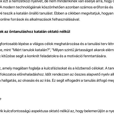
ák ezt a nemzetközi nyelvet, de nem mindenkinek van esélye arra, hogy o
 A modern technológiának köszönhetően azonban számos erőforrás és a
é teszik a katalán önálló tanulást. Ebben a cikkben megvitatjuk, hogyan
e online források és alkalmazások felhasználásával.
ek az öntanuláshoz katalán oktató nélkül
egfontosabb lépése a világos célok meghatározása és a tanulási terv lét
e, mint "Miért tanulok katalán?", "Milyen szintű jártasságot akarok elérn
k kitűzése segít a konkrét feladatokra és a motiváció fenntartására.
t, amely magában foglalja a kulcsfázisokat és a közbenső célokat. A tan
 a fokozatos előrehaladáshoz. Időt rendezzen az összes alapvető nyelv 
a hallgatás, az olvasás és az írás. Ez segít elfogadni a tanulás átfogó me
e
yik kulcsfontosságú aspektusa oktató nélkül az, hogy belemerüljön a nye