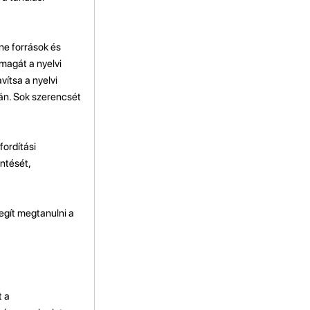
ne források és
 magát a nyelvi
vítsa a nyelvi
ján. Sok szerencsét
fordítási
ntését,
egít megtanulni a
t a