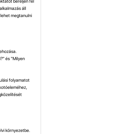
ktatót béreljen fel
lkalmazás áll
 lehet megtanulni
rehozása.
i?" és "Milyen
ulási folyamatot
alkotóeleméhez,
gközelítését
lvi környezetbe.