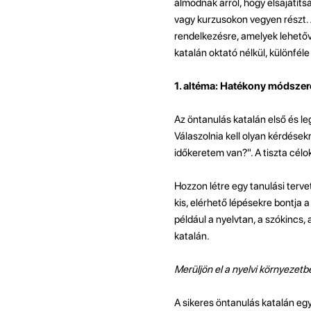
álmodnak arról, hogy elsajátíts
vagy kurzusokon vegyen részt.
rendelkezésre, amelyek lehetőv
katalán oktató nélkül, különfél
1. altéma: Hatékony módszer
Az öntanulás katalán első és l
Válaszolnia kell olyan kérdésekr
időkeretem van?". A tiszta célo
Hozzon létre egy tanulási terve
kis, elérhető lépésekre bontja
például a nyelvtan, a szókincs, 
katalán.
Merüljön el a nyelvi környezetb
A sikeres öntanulás katalán eg