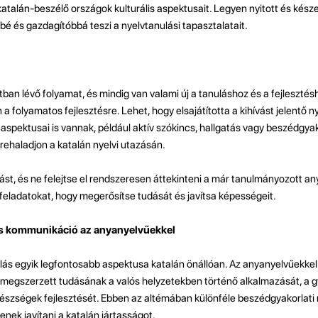
katalán-beszélő országok kulturális aspektusait. Legyen nyitott és késze
 és gazdagítóbbá teszi a nyelvtanulási tapasztalatait.
ban lévő folyamat, és mindig van valami új a tanuláshoz és a fejlesztésh
n a folyamatos fejlesztésre. Lehet, hogy elsajátította a kihívást jelentő n
aspektusai is vannak, például aktív szókincs, hallgatás vagy beszédgyak
rehaladjon a katalán nyelvi utazásán.
t, és ne felejtse el rendszeresen áttekinteni a már tanulmányozott any
 feladatokat, hogy megerősítse tudását és javítsa képességeit.
és kommunikáció az anyanyelvűekkel
ulás egyik legfontosabb aspektusa katalán önállóan. Az anyanyelvűekkel
 megszerzett tudásának a valós helyzetekben történő alkalmazását, a 
készségek fejlesztését. Ebben az altémában különféle beszédgyakorlat
enek javítani a katalán jártasságot.