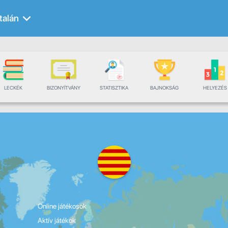
talán
LECKÉK
BIZONYÍTVÁNY
STATISZTIKA
BAJNOKSÁG
HELYEZÉS
Online játékosok
Aktív játékok