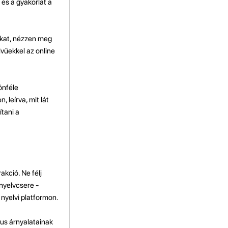
és a gyakorlat a
okat, nézzen meg
vűekkel az online
önféle
 leírva, mit lát
ítani a
kció. Ne félj
 nyelvcsere -
nyelvi platformon.
tus árnyalatainak