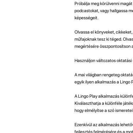
Próbálja meg körülvenni magát 
podcastokat, vagy hallgassa meg
képességeit.
Olvassa el könyveket, cikkeket, 
műfajoknak tesz ki téged. Olva
megértésére összpontosítson a
Használjon változatos oktatási
A mai világban rengeteg oktatá
egyik ilyen alkalmazás a Lingo
A Lingo Play alkalmazás különfél
Kiválaszthatja a különféle játék
hogy elmélyítse a szó ismereteit,
Ezenkívül az alkalmazás lehet
fejlesztés felmérésére és a mo