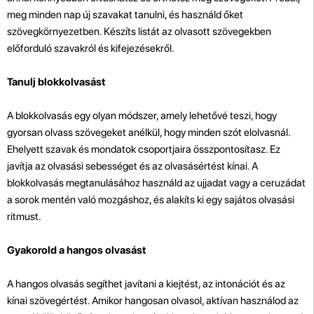
meg minden nap új szavakat tanulni, és használd őket
szövegkörnyezetben. Készíts listát az olvasott szövegekben
előforduló szavakról és kifejezésekről.
Tanulj blokkolvasást
A blokkolvasás egy olyan módszer, amely lehetővé teszi, hogy
gyorsan olvass szövegeket anélkül, hogy minden szót elolvasnál.
Ehelyett szavak és mondatok csoportjaira összpontosítasz. Ez
javítja az olvasási sebességet és az olvasásértést kínai. A
blokkolvasás megtanulásához használd az ujjadat vagy a ceruzádat
a sorok mentén való mozgáshoz, és alakíts ki egy sajátos olvasási
ritmust.
Gyakorold a hangos olvasást
A hangos olvasás segíthet javítani a kiejtést, az intonációt és az
kínai szövegértést. Amikor hangosan olvasol, aktívan használod az