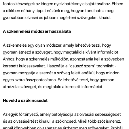
fontos készségek az idegen nyelv hatékony elsajátításához. Ebben
a cikkben néhány tippet nézünk meg, hogyan tanulhatsz meg
gyorsabban olvasni és jobban megérteni szövegeket kínaiul.
A szkennelési módszer használata
A szkennelés egy olyan módszer, amely lehetővé teszi, hogy
gyorsan átnézd a szöveget, hogy megtaláld a kívánt információt.
Ahhoz, hogy a szkennelés működjön, azonosítania kell a szövegben
keresett kulcsszavakat. Használja a "csúszó szem" technikát -
gyorsan mozgatja a szemét a szöveg felett anélkül, hogy minden
egyes szóra összpontosítana. Ez lehetővé teszi, hogy gyorsan
átnézd a szöveget, és megtaláld a keresett információt.
Növeld a szókincsedet
Az egyik fő tényező, amely befolyásolja az olvasási sebességedet
és az olvasásértést kínaiul, a szókincsed. Minél több szót ismersz,
annál könnyebben olvashatsz és érthetsz meg szövegeket. Próbálj