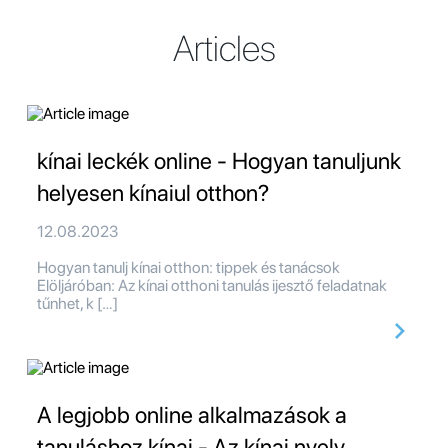
Articles
kínai leckék online - Hogyan tanuljunk
helyesen kínaiul otthon?
12.08.2023
Hogyan tanulj kínai otthon: tippek és tanácsok
Elöljáróban: Az kínai otthoni tanulás ijesztő feladatnak
tűnhet, k […]
A legjobb online alkalmazások a
tanuláshoz kínai - Az kínai nyelv