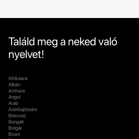
Találd meg a neked való
nyelvet!
Afrikaans
Albán
Amhara
Angol
Arab
Azerbajdzsáni
Belorusz
Bengáli
Bolgár
Bosni