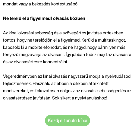
mondat vagy a bekezdés kontextusából.
Ne tereld el a figyelmed! olvasás közben
Az kínai olvasási sebesség és a szövegértés javítása érdekében
fontos, hogy ne terelődjön el a figyelmed. Kerüld a multitaskingot,
kapcsold ki a mobiltelefonodat, és ne hagyd, hogy bármilyen más
tényező megzavarja az olvasást. Így jobban tudsz majd az olvasásra
és az olvasásértésre koncentrálni.
Végeredményben az kínai olvasás nagyszerű módja a nyelvtudásod
fejlesztésének. Használd az ebben a cikkben áttekintett
módszereket, és fokozatosan dolgozz az olvasási sebességed és az
olvasásértésed javításán. Sok sikert a nyelvtanuláshoz!
Kezdj el tanulni kínai