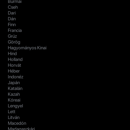
Burmai
Cseh
Dari
Dán
Finn
Francia
Grúz
Görög
Hagyományos Kinai
Hind
Holland
Horvát
Héber
Indonéz
Japán
Katalán
Kazah
Kóreai
Lengyel
Lett
Litván
Macedón
Madagaszkári