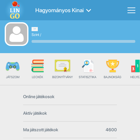
Hagyományos Kinai
Szint
/
JÁTSZOM
LECKÉK
BIZONYÍTVÁNY
STATISZTIKA
BAJNOKSÁG
HELYE
Online játékosok
Aktív játékok
Ma játszott játékok
4600