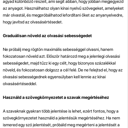
agyad különböző részeit, ami segít abban, hogy jobban megjegyezd
az anyagot. Használhatsz olyan kínai nyelvű szövegeket, amelyeket
már olvastál, és megpróbálhatod lefordítani őket az anyanyelvedre,
hogy javítsd az olvasásértésedet.
Graduálisan növeld az olvasási sebességedet
Ne próbálj meg rögtön maximális sebességgel olvasni, hanem
fokozatosan növeld azt. Először határozd meg a jelenlegi olvasási
sebességedet, majd tűzz ki egy célt, hogy bizonyos százalékkal
növeld, és fokozatosan dolgozz a cél felé. De ne felejtsd el, hogy az
olvasási sebességednek egyensúlyban kell lennie az kínai
olvasásértéseddel.
Használd a szövegkörnyezetet a szavak megértéséhez
A szavaknak gyakran több jelentése is lehet, ezért fontos, hogy a
szövegkörnyezetet használd a jelentésük megértéséhez. Ha nem
ismered egy szó jelentését, próbáld meg megérteni a jelentését a