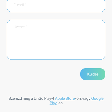
Szerezd meg a LinGo Play-t
Apple Store
-on, vagy
Google
Play
-en