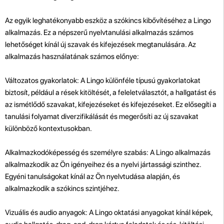
Az egyik leghatékonyabb eszköz a szókincs kibővítéséhez a Lingo
alkalmazás. Ez a népszerű nyelvtanulási alkalmazás számos
lehetőséget kínál új szavak és kifejezések megtanulására. Az
alkalmazás használatának számos előnye:
Változatos gyakorlatok: A Lingo különféle típusú gyakorlatokat
biztosít, például a rések kitöltését, a feleletválasztót, a hallgatást és
az ismétlődő szavakat, kifejezéseket és kifejezéseket. Ez elősegíti a
tanulási folyamat diverzifikálását és megerősíti az új szavakat
különböző kontextusokban.
Alkalmazkodóképesség és személyre szabás: A Lingo alkalmazás
alkalmazkodik az Ön igényeihez és a nyelvi jártassági szinthez.
Egyéni tanulságokat kínál az Ön nyelvtudása alapján, és
alkalmazkodik a szókincs szintjéhez.
Vizuális és audio anyagok: A Lingo oktatási anyagokat kínál képek,