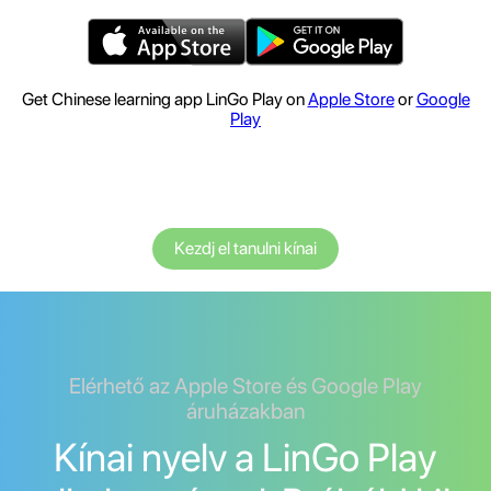
Get Chinese learning app LinGo Play on
Apple Store
or
Google
Play
Kezdj el tanulni kínai
Elérhető az Apple Store és Google Play
áruházakban
Kínai nyelv a LinGo Play