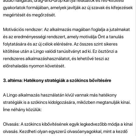
audio hallgatás, drag-and-drop kártya feladatok és rés-kitöltési
gyakorlatok formájában, amelyek javítják az új szavak és kifejezések
megértését és megőrzését.
Motivációs rendszer: Az alkalmazás magában foglalja a jutalmakat
és az eredményességi rendszert, amely motiválja Önt a tanulás
folytatására és az új célok elérésére. Az összes szint sikeres
kitöltése után a Lingo valódi tanúsítványt ad ki. Ez ösztönzi a
rendszeres alkalmazáshasználatot, és lehetővé teszi az
előrehaladás nyomon követését.
3. altéma: Hatékony stratégiák a szókincs bővítésére
A Lingo alkalmazás használatán kívül vannak más hatékony
stratégiák is a szókincs kidolgozására, miközben megtanulják kínai.
Íme néhány közülük:
Olvasás: A szókincs kibővítésének egyik legkedvezőbb módja a kínai
olvasás. Kezdheti olyan egyszerű olvasóanyagokkal, mint a kezdő