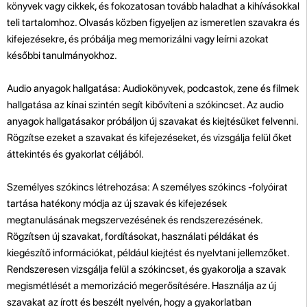
könyvek vagy cikkek, és fokozatosan tovább haladhat a kihívásokkal
teli tartalomhoz. Olvasás közben figyeljen az ismeretlen szavakra és
kifejezésekre, és próbálja meg memorizálni vagy leírni azokat
későbbi tanulmányokhoz.
Audio anyagok hallgatása: Audiokönyvek, podcastok, zene és filmek
hallgatása az kínai szintén segít kibővíteni a szókincset. Az audio
anyagok hallgatásakor próbáljon új szavakat és kiejtésüket felvenni.
Rögzítse ezeket a szavakat és kifejezéseket, és vizsgálja felül őket
áttekintés és gyakorlat céljából.
Személyes szókincs létrehozása: A személyes szókincs -folyóirat
tartása hatékony módja az új szavak és kifejezések
megtanulásának megszervezésének és rendszerezésének.
Rögzítsen új szavakat, fordításokat, használati példákat és
kiegészítő információkat, például kiejtést és nyelvtani jellemzőket.
Rendszeresen vizsgálja felül a szókincset, és gyakorolja a szavak
megismétlését a memorizáció megerősítésére. Használja az új
szavakat az írott és beszélt nyelvén, hogy a gyakorlatban