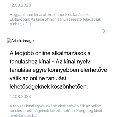
12.08.2023
Hogyan tanulj kínai otthon: tippek és tanácsok
Elöljáróban: Az kínai otthoni tanulás ijesztő feladatnak
tűnhet, k […]
A legjobb online alkalmazások a
tanuláshoz kínai - Az kínai nyelv
tanulása egyre könnyebben elérhetővé
válik az online tanulási
lehetőségeknek köszönhetően.
12.08.2023
A tanulás kínai egyre inkább elérhetővé válik az online
tanulás lehetőségeinek köszönhetően. Rengeteg kínai
nyelvtanulás […]