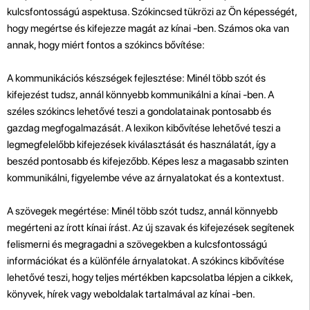
kulcsfontosságú aspektusa. Szókincsed tükrözi az Ön képességét,
hogy megértse és kifejezze magát az kínai -ben. Számos oka van
annak, hogy miért fontos a szókincs bővítése:
A kommunikációs készségek fejlesztése: Minél több szót és
kifejezést tudsz, annál könnyebb kommunikálni a kínai -ben. A
széles szókincs lehetővé teszi a gondolatainak pontosabb és
gazdag megfogalmazását. A lexikon kibővítése lehetővé teszi a
legmegfelelőbb kifejezések kiválasztását és használatát, így a
beszéd pontosabb és kifejezőbb. Képes lesz a magasabb szinten
kommunikálni, figyelembe véve az árnyalatokat és a kontextust.
A szövegek megértése: Minél több szót tudsz, annál könnyebb
megérteni az írott kínai írást. Az új szavak és kifejezések segítenek
felismerni és megragadni a szövegekben a kulcsfontosságú
információkat és a különféle árnyalatokat. A szókincs kibővítése
lehetővé teszi, hogy teljes mértékben kapcsolatba lépjen a cikkek,
könyvek, hírek vagy weboldalak tartalmával az kínai -ben.