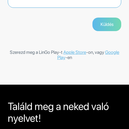
Szerezd meg a LinGo Play-t
Apple Store
-on, vagy
Google
Play
-en
Találd meg a neked való
nyelvet!