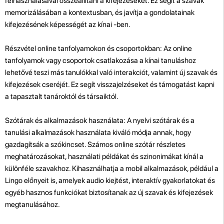
felhasználásával összeállítani a kifejezéseket. Ez segít a szavak
memorizálásában a kontextusban, és javítja a gondolatainak
kifejezésének képességét az kínai -ben.
Részvétel online tanfolyamokon és csoportokban: Az online
tanfolyamok vagy csoportok csatlakozása a kínai tanuláshoz
lehetővé teszi más tanulókkal való interakciót, valamint új szavak és
kifejezések cseréjét. Ez segít visszajelzéseket és támogatást kapni
a tapasztalt tanároktól és társaiktól.
Szótárak és alkalmazások használata: A nyelvi szótárak és a
tanulási alkalmazások használata kiváló módja annak, hogy
gazdagítsák a szókincset. Számos online szótár részletes
meghatározásokat, használati példákat és szinonimákat kínál a
különféle szavakhoz. Kihasználhatja a mobil alkalmazások, például a
Lingo előnyeit is, amelyek audio kiejtést, interaktív gyakorlatokat és
egyéb hasznos funkciókat biztosítanak az új szavak és kifejezések
megtanulásához.