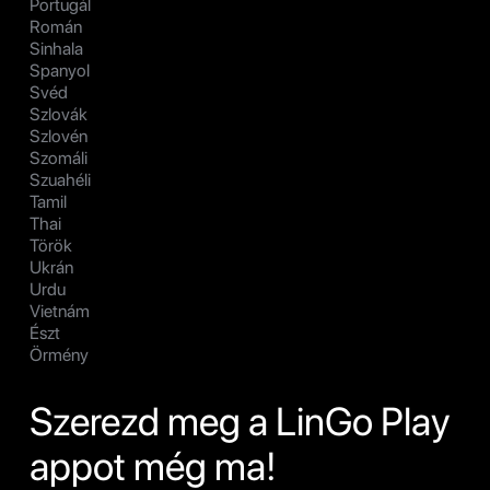
Portugál
Román
Sinhala
Spanyol
Svéd
Szlovák
Szlovén
Szomáli
Szuahéli
Tamil
Thai
Török
Ukrán
Urdu
Vietnám
Észt
Örmény
Szerezd meg a LinGo Play
appot még ma!