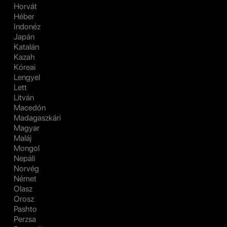
Horvát
Héber
Indonéz
Japán
Katalán
Kazah
Kóreai
Lengyel
Lett
Litván
Macedón
Madagaszkári
Magyar
Maláj
Mongol
Nepáli
Norvég
Német
Olasz
Orosz
Pashto
Perzsa