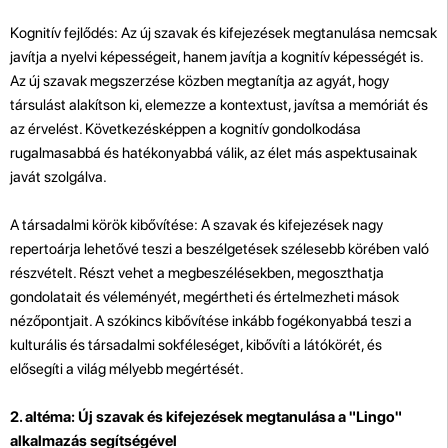
Kognitív fejlődés: Az új szavak és kifejezések megtanulása nemcsak
javítja a nyelvi képességeit, hanem javítja a kognitív képességét is.
Az új szavak megszerzése közben megtanítja az agyát, hogy
társulást alakítson ki, elemezze a kontextust, javítsa a memóriát és
az érvelést. Következésképpen a kognitív gondolkodása
rugalmasabbá és hatékonyabbá válik, az élet más aspektusainak
javát szolgálva.
A társadalmi körök kibővítése: A szavak és kifejezések nagy
repertoárja lehetővé teszi a beszélgetések szélesebb körében való
részvételt. Részt vehet a megbeszélésekben, megoszthatja
gondolatait és véleményét, megértheti és értelmezheti mások
nézőpontjait. A szókincs kibővítése inkább fogékonyabbá teszi a
kulturális és társadalmi sokféleséget, kibővíti a látókörét, és
elősegíti a világ mélyebb megértését.
2. altéma: Új szavak és kifejezések megtanulása a "Lingo"
alkalmazás segítségével