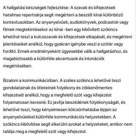
A hallgatási készségek fejlesztése: A szavak és kifejezések
hatalmas repertoárja segít megérteni a beszélt kínai különböző
kontextusokban. Az anyanyelvűek, audiokönyvek, podcastok vagy
filmek megtekintésekor az kínai -ben egy kibővített szókincs
lehetővé teszi a kulcsszavak és kifejezések elkapását, és megérteni
jelentéseiket anélkül, hogy gyakran igénybe veszi a szótár vagy
fordító. Ennek eredményeként ügyesebbé válik a hallgatáshoz, és
magabiztosabb a különféle akcentusok és intonációk
megértésében.
Bizalom a kommunikációban: A széles szókincs lehetővé teszi
gondolatainak és ötleteinek folyékony és zökkenőmentes
kifejezését anélkül, hogy a megfelelő szót vagy kifejezést
folyamatosan keresné. Ez javítja beszédének folyékonyságát, és
lehetővé teszi, hogy kényelmesen kölcsönhatásba lépjen az
anyanyelvűekkel különféle kommunikációs helyzetekben. A
szókincs kibővítése segít elkerülni azokat a helyzeteket, amikor nem
találja meg a megfelelő szót vagy kifejezést.