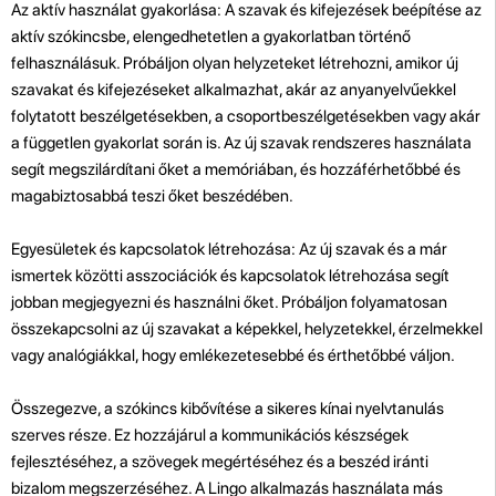
Az aktív használat gyakorlása: A szavak és kifejezések beépítése az
aktív szókincsbe, elengedhetetlen a gyakorlatban történő
felhasználásuk. Próbáljon olyan helyzeteket létrehozni, amikor új
szavakat és kifejezéseket alkalmazhat, akár az anyanyelvűekkel
folytatott beszélgetésekben, a csoportbeszélgetésekben vagy akár
a független gyakorlat során is. Az új szavak rendszeres használata
segít megszilárdítani őket a memóriában, és hozzáférhetőbbé és
magabiztosabbá teszi őket beszédében.
Egyesületek és kapcsolatok létrehozása: Az új szavak és a már
ismertek közötti asszociációk és kapcsolatok létrehozása segít
jobban megjegyezni és használni őket. Próbáljon folyamatosan
összekapcsolni az új szavakat a képekkel, helyzetekkel, érzelmekkel
vagy analógiákkal, hogy emlékezetesebbé és érthetőbbé váljon.
Összegezve, a szókincs kibővítése a sikeres kínai nyelvtanulás
szerves része. Ez hozzájárul a kommunikációs készségek
fejlesztéséhez, a szövegek megértéséhez és a beszéd iránti
bizalom megszerzéséhez. A Lingo alkalmazás használata más