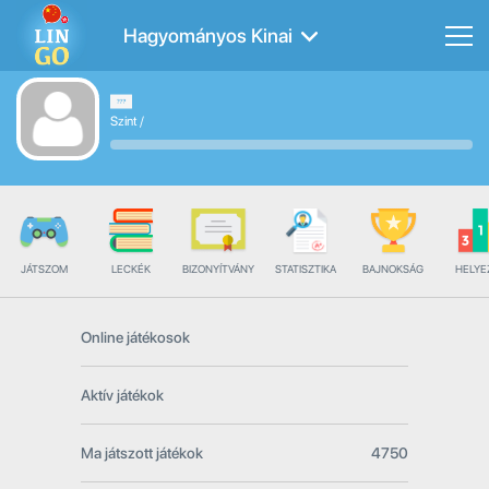
Hagyományos Kinai
Szint
/
JÁTSZOM
LECKÉK
BIZONYÍTVÁNY
STATISZTIKA
BAJNOKSÁG
HELYE
Online játékosok
Aktív játékok
Ma játszott játékok
4750