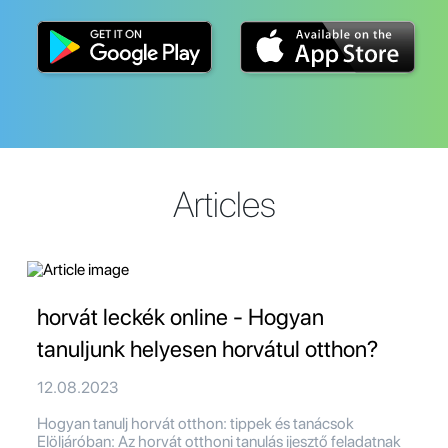
Articles
horvát leckék online - Hogyan
tanuljunk helyesen horvátul otthon?
12.08.2023
Hogyan tanulj horvát otthon: tippek és tanácsok
Elöljáróban: Az horvát otthoni tanulás ijesztő feladatnak