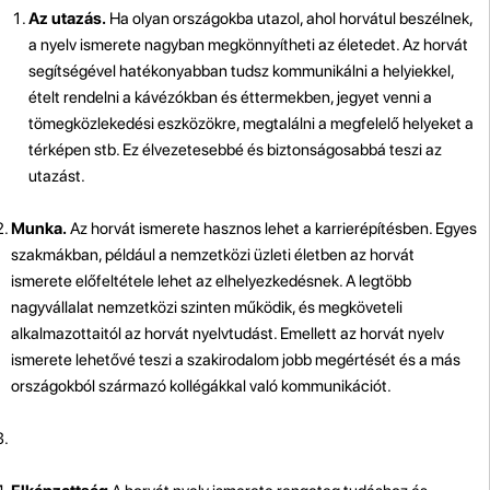
Az utazás.
Ha olyan országokba utazol, ahol horvátul beszélnek,
a nyelv ismerete nagyban megkönnyítheti az életedet. Az horvát
segítségével hatékonyabban tudsz kommunikálni a helyiekkel,
ételt rendelni a kávézókban és éttermekben, jegyet venni a
tömegközlekedési eszközökre, megtalálni a megfelelő helyeket a
térképen stb. Ez élvezetesebbé és biztonságosabbá teszi az
utazást.
Munka.
Az horvát ismerete hasznos lehet a karrierépítésben. Egyes
szakmákban, például a nemzetközi üzleti életben az horvát
ismerete előfeltétele lehet az elhelyezkedésnek. A legtöbb
nagyvállalat nemzetközi szinten működik, és megköveteli
alkalmazottaitól az horvát nyelvtudást. Emellett az horvát nyelv
ismerete lehetővé teszi a szakirodalom jobb megértését és a más
országokból származó kollégákkal való kommunikációt.