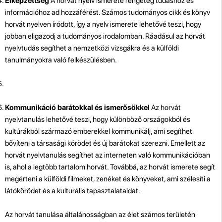
Elképzettség
A horvát nyelv ismerete rengeteg tudáshoz és
információhoz ad hozzáférést. Számos tudományos cikk és könyv
horvát nyelven íródott, így a nyelv ismerete lehetővé teszi, hogy
jobban eligazodj a tudományos irodalomban. Ráadásul az horvát
nyelvtudás segíthet a nemzetközi vizsgákra és a külföldi
tanulmányokra való felkészülésben.
Kommunikáció barátokkal és ismerősökkel
Az horvát
nyelvtanulás lehetővé teszi, hogy különböző országokból és
kultúrákból származó emberekkel kommunikálj, ami segíthet
bővíteni a társasági körödet és új barátokat szerezni. Emellett az
horvát nyelvtanulás segíthet az interneten való kommunikációban
is, ahol a legtöbb tartalom horvát. Továbbá, az horvát ismerete segít
megérteni a külföldi filmeket, zenéket és könyveket, ami szélesíti a
látókörödet és a kulturális tapasztalataidat.
Az horvát tanulása általánosságban az élet számos területén