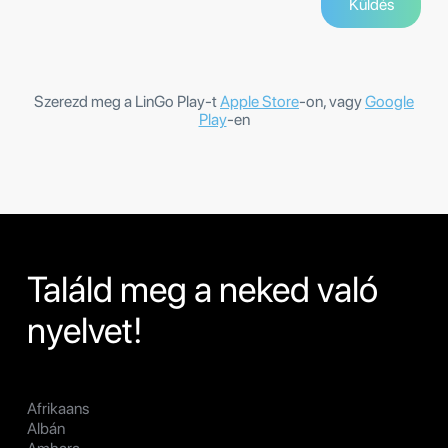
Szerezd meg a LinGo Play-t
Apple Store
-on, vagy
Google
Play
-en
Találd meg a neked való
nyelvet!
Afrikaans
Albán