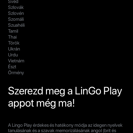
Svéd
Szlovák
Szlovén
Szomáli
Szuahéli
Tamil
Thai
Török
Ukrán
Urdu
Vietnám
Észt
Örmény
Szerezd meg a LinGo Play
appot még ma!
A Lingo Play érdekes és hatékony módja az idegen nyelvek
tanulásának és a szavak memorizálásának angol (brit és