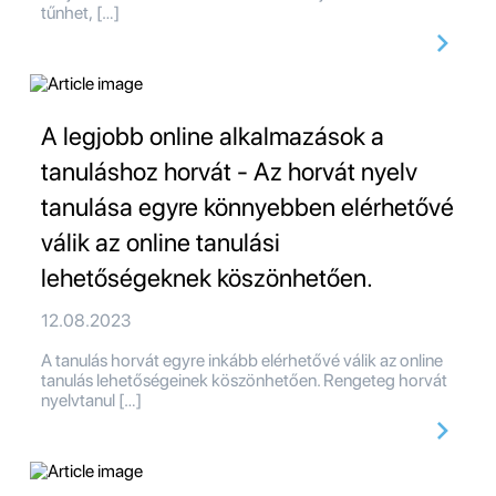
tűnhet, […]
A legjobb online alkalmazások a
tanuláshoz horvát - Az horvát nyelv
tanulása egyre könnyebben elérhetővé
válik az online tanulási
lehetőségeknek köszönhetően.
12.08.2023
A tanulás horvát egyre inkább elérhetővé válik az online
tanulás lehetőségeinek köszönhetően. Rengeteg horvát
nyelvtanul […]