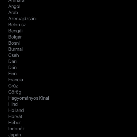
Amhara
Angol
Arab
Azerbajdzsáni
Belorusz
Bengáli
Bolgár
Bosni
Burmai
Cseh
Dari
Dán
Finn
Francia
Grúz
Görög
Hagyományos Kinai
Hind
Holland
Horvát
Héber
Indonéz
Japán