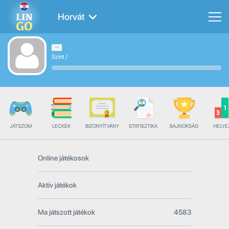
Horvát
Szint
/
JÁTSZOM
LECKÉK
BIZONYÍTVÁNY
STATISZTIKA
BAJNOKSÁG
HELYE
Online játékosok
Aktív játékok
Ma játszott játékok
4583