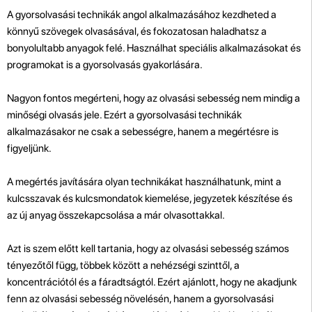
A gyorsolvasási technikák angol alkalmazásához kezdheted a
könnyű szövegek olvasásával, és fokozatosan haladhatsz a
bonyolultabb anyagok felé. Használhat speciális alkalmazásokat és
programokat is a gyorsolvasás gyakorlására.
Nagyon fontos megérteni, hogy az olvasási sebesség nem mindig a
minőségi olvasás jele. Ezért a gyorsolvasási technikák
alkalmazásakor ne csak a sebességre, hanem a megértésre is
figyeljünk.
A megértés javítására olyan technikákat használhatunk, mint a
kulcsszavak és kulcsmondatok kiemelése, jegyzetek készítése és
az új anyag összekapcsolása a már olvasottakkal.
Azt is szem előtt kell tartania, hogy az olvasási sebesség számos
tényezőtől függ, többek között a nehézségi szinttől, a
koncentrációtól és a fáradtságtól. Ezért ajánlott, hogy ne akadjunk
fenn az olvasási sebesség növelésén, hanem a gyorsolvasási