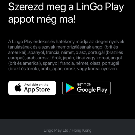
Szerezd meg a LinGo Play
appot még ma!
A Lingo Play érdekes és hatékony módja az idegen nyelvek
tanulásának és a szavak memorizálásának angol (brit és
amerikai), spanyol, francia, német, olasz, portugál (brazil és
európai), arab, orosz, török, japán, kínai vagy koreai, angol
(brit és amerikai), spanyol, francia, német, olasz, portugál
(brazil és török), arab, japán, orosz, vagy koreai nyelven.
Lingo Play Ltd /
Hong Kong