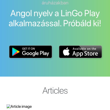
áruházakban
Angol nyelv a LinGo Play
alkalmazással. Próbáld ki!
Articles