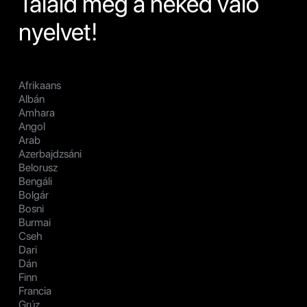
Találd meg a neked való
nyelvet!
Afrikaans
Albán
Amhara
Angol
Arab
Azerbajdzsáni
Belorusz
Bengáli
Bolgár
Bosni
Burmai
Cseh
Dari
Dán
Finn
Francia
Grúz