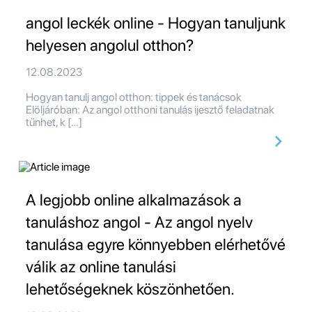
angol leckék online - Hogyan tanuljunk
helyesen angolul otthon?
12.08.2023
Hogyan tanulj angol otthon: tippek és tanácsok
Elöljáróban: Az angol otthoni tanulás ijesztő feladatnak
tűnhet, k […]
A legjobb online alkalmazások a
tanuláshoz angol - Az angol nyelv
tanulása egyre könnyebben elérhetővé
válik az online tanulási
lehetőségeknek köszönhetően.