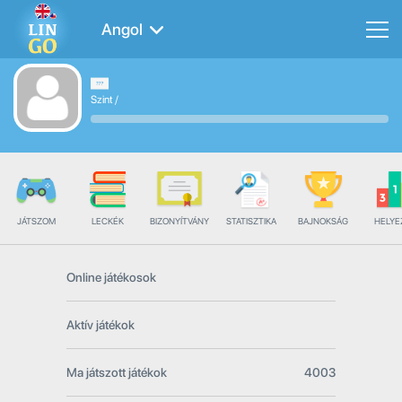
Angol
Szint
/
JÁTSZOM
LECKÉK
BIZONYÍTVÁNY
STATISZTIKA
BAJNOKSÁG
HELYE
Online játékosok
Aktív játékok
Ma játszott játékok
4003