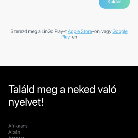
Szerezd meg a LinGo Play-t
Apple Store
-on, vagy
Google
Play
-en
Találd meg a neked való
nyelvet!
Afrikaans
Albán