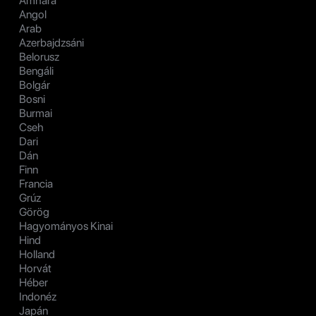
Amhara
Angol
Arab
Azerbajdzsáni
Belorusz
Bengáli
Bolgár
Bosni
Burmai
Cseh
Dari
Dán
Finn
Francia
Grúz
Görög
Hagyományos Kinai
Hind
Holland
Horvát
Héber
Indonéz
Japán