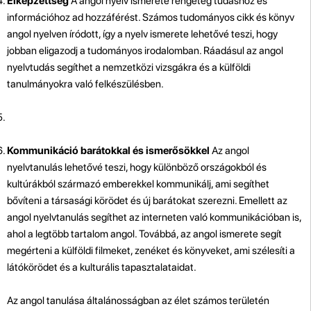
Elképzettség
A angol nyelv ismerete rengeteg tudáshoz és
információhoz ad hozzáférést. Számos tudományos cikk és könyv
angol nyelven íródott, így a nyelv ismerete lehetővé teszi, hogy
jobban eligazodj a tudományos irodalomban. Ráadásul az angol
nyelvtudás segíthet a nemzetközi vizsgákra és a külföldi
tanulmányokra való felkészülésben.
Kommunikáció barátokkal és ismerősökkel
Az angol
nyelvtanulás lehetővé teszi, hogy különböző országokból és
kultúrákból származó emberekkel kommunikálj, ami segíthet
bővíteni a társasági körödet és új barátokat szerezni. Emellett az
angol nyelvtanulás segíthet az interneten való kommunikációban is,
ahol a legtöbb tartalom angol. Továbbá, az angol ismerete segít
megérteni a külföldi filmeket, zenéket és könyveket, ami szélesíti a
látókörödet és a kulturális tapasztalataidat.
Az angol tanulása általánosságban az élet számos területén