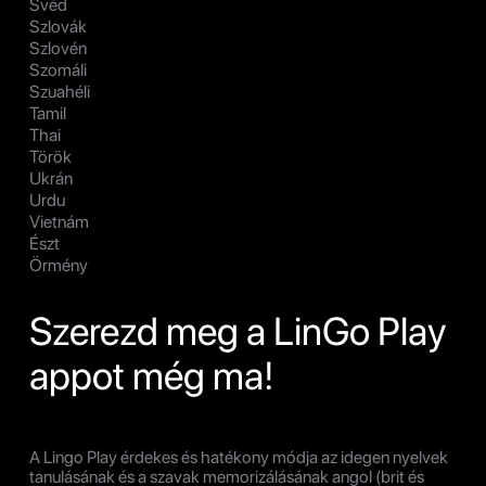
Svéd
Szlovák
Szlovén
Szomáli
Szuahéli
Tamil
Thai
Török
Ukrán
Urdu
Vietnám
Észt
Örmény
Szerezd meg a LinGo Play
appot még ma!
A Lingo Play érdekes és hatékony módja az idegen nyelvek
tanulásának és a szavak memorizálásának angol (brit és