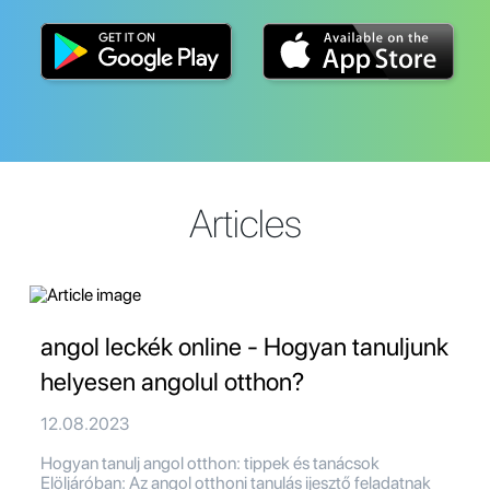
Articles
angol leckék online - Hogyan tanuljunk
helyesen angolul otthon?
12.08.2023
Hogyan tanulj angol otthon: tippek és tanácsok
Elöljáróban: Az angol otthoni tanulás ijesztő feladatnak