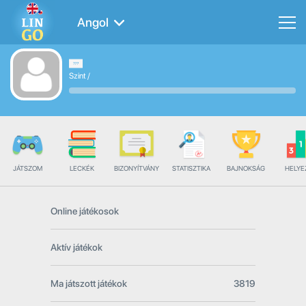
Angol
Szint
/
JÁTSZOM
LECKÉK
BIZONYÍTVÁNY
STATISZTIKA
BAJNOKSÁG
HELYE
Online játékosok
Aktív játékok
Ma játszott játékok
3819