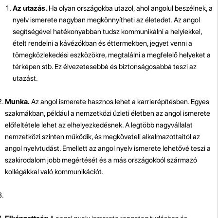
Az utazás.
Ha olyan országokba utazol, ahol angolul beszélnek, a
nyelv ismerete nagyban megkönnyítheti az életedet. Az angol
segítségével hatékonyabban tudsz kommunikálni a helyiekkel,
ételt rendelni a kávézókban és éttermekben, jegyet venni a
tömegközlekedési eszközökre, megtalálni a megfelelő helyeket a
térképen stb. Ez élvezetesebbé és biztonságosabbá teszi az
utazást.
Munka.
Az angol ismerete hasznos lehet a karrierépítésben. Egyes
szakmákban, például a nemzetközi üzleti életben az angol ismerete
előfeltétele lehet az elhelyezkedésnek. A legtöbb nagyvállalat
nemzetközi szinten működik, és megköveteli alkalmazottaitól az
angol nyelvtudást. Emellett az angol nyelv ismerete lehetővé teszi a
szakirodalom jobb megértését és a más országokból származó
kollégákkal való kommunikációt.