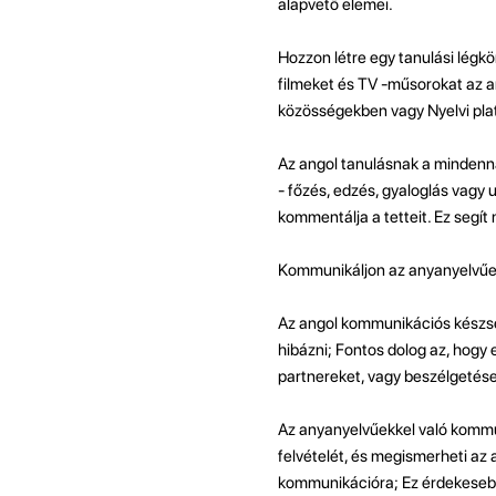
alapvető elemei.
Hozzon létre egy tanulási légk
filmeket és TV -műsorokat az a
közösségekben vagy Nyelvi pla
Az angol tanulásnak a mindennap
- főzés, edzés, gyaloglás vagy u
kommentálja a tetteit. Ez segít
Kommunikáljon az anyanyelvűe
Az angol kommunikációs készség
hibázni; Fontos dolog az, hogy 
partnereket, vagy beszélgetése
Az anyanyelvűekkel való kommuni
felvételét, és megismerheti az 
kommunikációra; Ez érdekesebbé