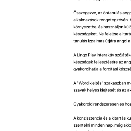
Összegezve, az öntanulás angol
alkalmazások rengeteg révén. Ál
környezetbe, és használjon külö
készségeket. Ne felejtse el tar
tanulás izgalmas útjára angol a
A Lingo Play interaktív szójáték
készségek fejlesztésére az ang
gyakorolhatja a fordítási készsé
A "Word kiejtés" szakaszban me
szavak helyes kiejtését és az a
Gyakorold rendszeresen és hozz
A konzisztencia és a kitartás 
szentelni minden nap, még akko