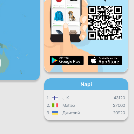
P
Szo
V
Napi haladás
Havi haladás
Bizonyítvány
Összesített eredmény
Napi
1.
J. K
43120
2.
Matteo
27060
3.
Дмитрий
20920