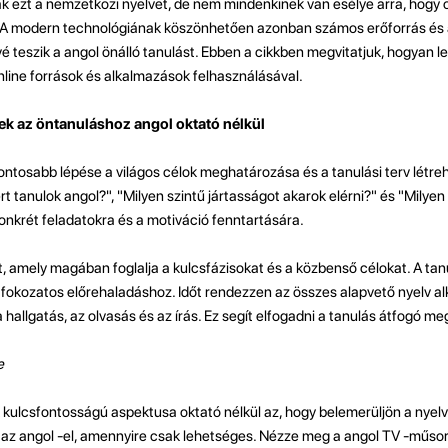
ák ezt a nemzetközi nyelvet, de nem mindenkinek van esélye arra, hogy o
 A modern technológiának köszönhetően azonban számos erőforrás és a
é teszik a angol önálló tanulást. Ebben a cikkben megvitatjuk, hogyan l
online források és alkalmazások felhasználásával.
ek az öntanuláshoz angol oktató nélkül
ontosabb lépése a világos célok meghatározása és a tanulási terv létre
ért tanulok angol?", "Milyen szintű jártasságot akarok elérni?" és "Milye
 konkrét feladatokra és a motiváció fenntartására.
t, amely magában foglalja a kulcsfázisokat és a közbenső célokat. A tan
 a fokozatos előrehaladáshoz. Időt rendezzen az összes alapvető nyelv 
a hallgatás, az olvasás és az írás. Ez segít elfogadni a tanulás átfogó me
e
k kulcsfontosságú aspektusa oktató nélkül az, hogy belemerüljön a nyelv
az angol -el, amennyire csak lehetséges. Nézze meg a angol TV -műsoro