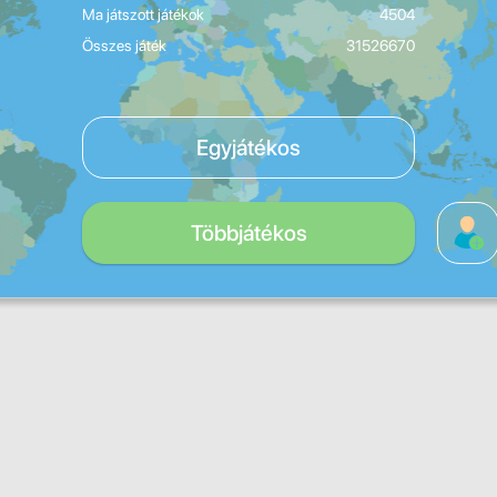
Ma játszott játékok
4504
Összes játék
31526670
Egyjátékos
Többjátékos