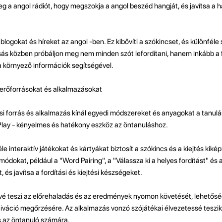
 a angol rádiót, hogy megszokja a angol beszéd hangját, és javítsa a h
blogokat és híreket az angol -ben. Ez kibővíti a szókincset, és különféle
sás közben próbáljon meg nem minden szót lefordítani, hanem inkább a 
 környező információk segítségével.
 erőforrásokat és alkalmazásokat
si forrás és alkalmazás kínál egyedi módszereket és anyagokat a tanulá
 Play - kényelmes és hatékony eszköz az öntanuláshoz.
e interaktív játékokat és kártyákat biztosít a szókincs és a kiejtés kiké
módokat, például a "Word Pairing", a "Válassza ki a helyes fordítást" és a
 és javítsa a fordítási és kiejtési készségeket.
ővé teszi az előrehaladás és az eredmények nyomon követését, lehetősé
tiváció megőrzésére. Az alkalmazás vonzó szójátékai élvezetessé teszik 
ás az öntanuló számára.