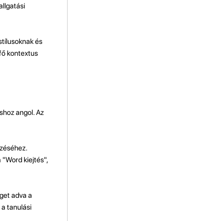
allgatási
 stílusoknak és
fő kontextus
shoz angol. Az
pzéséhez.
 "Word kiejtés",
get adva a
a tanulási