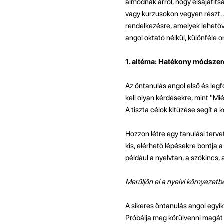
álmodnak arról, hogy elsajátíts
vagy kurzusokon vegyen részt.
rendelkezésre, amelyek lehetőv
angol oktató nélkül, különféle 
1. altéma: Hatékony módszer
Az öntanulás angol első és legf
kell olyan kérdésekre, mint "Mi
A tiszta célok kitűzése segít a
Hozzon létre egy tanulási terve
kis, elérhető lépésekre bontja
például a nyelvtan, a szókincs, 
Merüljön el a nyelvi környezetb
A sikeres öntanulás angol egyi
Próbálja meg körülvenni magát 