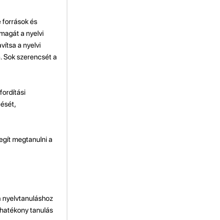
 források és
 magát a nyelvi
vítsa a nyelvi
n. Sok szerencsét a
fordítási
ését,
egít megtanulni a
a nyelvtanuláshoz
 hatékony tanulás