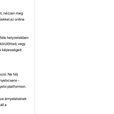
at, nézzen meg
ekkel az online
nféle helyzetekben
 körülötted, vagy
si képességeit.
ió. Ne félj
 nyelvcsere -
elvi platformon.
tus árnyalatainak
áll a