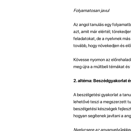
Folyamatosan javul
Az angol tanulás egy folyamatba
azt, amit már elértél; törekedje
feladatokat, de a nyelvnek más 
tovább, hogy növekedjen és elő
Kövesse nyomon az előrehaladás
meg újra a múltbeli témákat és
2. altéma: Beszédgyakorlat 
A beszélgetési gyakorlat a tan
lehetővé teszi a megszerzett t
beszélgetési készségek fejlesz
hogyan segítenek javítani a ang
Nyelvcsere az anyanyelvűekkel