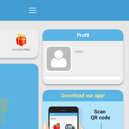
Profil
30 DAYS FREE
Szint
|
Haladás
H
K
Sze
Cs