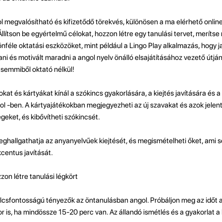
 megvalósítható és kifizetődő törekvés, különösen a ma elérhető online
lítson be egyértelmű célokat, hozzon létre egy tanulási tervet, merítse
nféle oktatási eszközöket, mint például a Lingo Play alkalmazás, hogy ja
tani és motivált maradni a angol nyelv önálló elsajátításához vezető útjá
 semmiből oktató nélkül!
okat és kártyákat kínál a szókincs gyakorlására, a kiejtés javítására és a 
ol -ben. A kártyajátékokban megjegyezheti az új szavakat és azok jelent
geket, és kibővítheti szókincsét.
ghallgathatja az anyanyelvűek kiejtését, és megismételheti őket, ami s
kcentus javítását.
on létre tanulási légkört
kulcsfontosságú tényezők az öntanulásban angol. Próbáljon meg az időt 
r is, ha mindössze 15-20 perc van. Az állandó ismétlés és a gyakorlat a