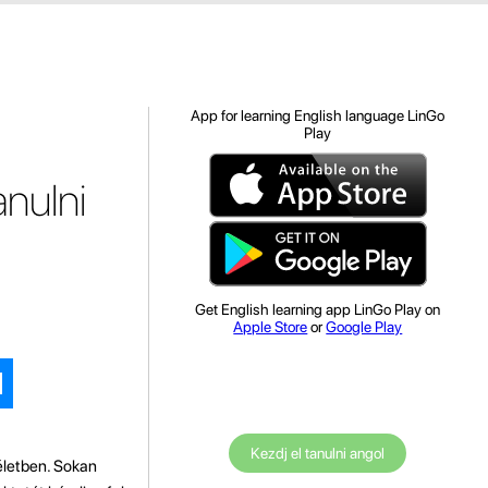
App for learning English language LinGo
Play
nulni
Get English learning app LinGo Play on
Apple Store
or
Google Play
Kezdj el tanulni angol
életben. Sokan