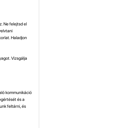
. Ne felejtsd el
yelvtani
orlat. Haladjon
agot. Vizsgálja
 való kommunikáció
egértését és a
nk feltárni, és