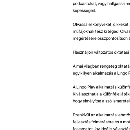
podcastokat, vagy hallgassa meg
képességeit.
Olvassa el könyveket, cikkeket, 
műfajoknak tesz ki téged. Olva
megértésére összpontosítson a
Használjon változatos oktatási
A mai világban rengeteg oktatá
egyik ilyen alkalmazás a Lingo
A Lingo Play alkalmazás különfél
Kiválaszthatja a különféle játék
hogy elmélyítse a szó ismereteit,
Ezenkívül az alkalmazás lehet
fejlesztés felmérésére és a mo
folyamatot, így ideális választ