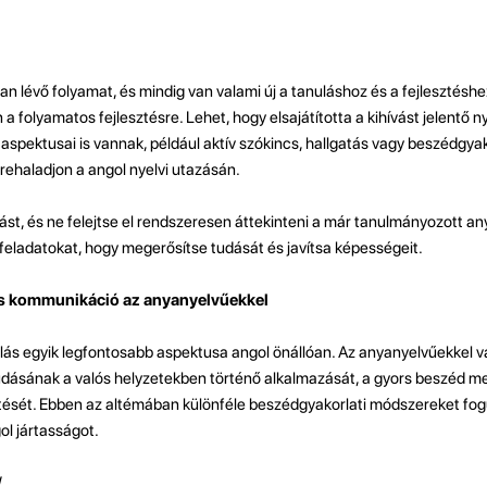
n lévő folyamat, és mindig van valami új a tanuláshoz és a fejlesztéshez
n a folyamatos fejlesztésre. Lehet, hogy elsajátította a kihívást jelentő n
aspektusai is vannak, például aktív szókincs, hallgatás vagy beszédgyak
rehaladjon a angol nyelvi utazásán.
t, és ne felejtse el rendszeresen áttekinteni a már tanulmányozott any
 feladatokat, hogy megerősítse tudását és javítsa képességeit.
és kommunikáció az anyanyelvűekkel
ulás egyik legfontosabb aspektusa angol önállóan. Az anyanyelvűekkel
udásának a valós helyzetekben történő alkalmazását, a gyors beszéd m
tését. Ebben az altémában különféle beszédgyakorlati módszereket fogu
ol jártasságot.