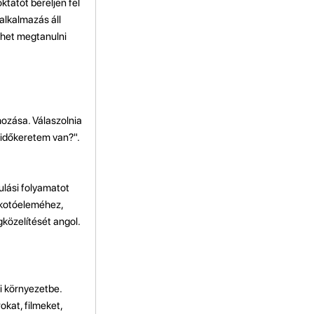
ktatót béreljen fel
lkalmazás áll
ehet megtanulni
hozása. Válaszolnia
n időkeretem van?".
ulási folyamatot
alkotóeleméhez,
gközelítését angol.
i környezetbe.
kat, filmeket,