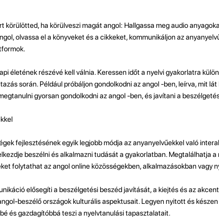
ört körülötted, ha körülveszi magát angol: Hallgassa meg audio anyagok
ngol, olvassa el a könyveket és a cikkeket, kommunikáljon az anyanyelvű
tformok.
i életének részévé kell válnia. Keressen időt a nyelvi gyakorlatra külö
tazás során. Például próbáljon gondolkodni az angol -ben, leírva, mit lát
 megtanulni gyorsan gondolkodni az angol -ben, és javítani a beszélgeté
kkel
ek fejlesztésének egyik legjobb módja az anyanyelvűekkel való interakc
elkezdje beszélni és alkalmazni tudását a gyakorlatban. Megtalálhatja a
ket folytathat az angol online közösségekben, alkalmazásokban vagy ny
káció elősegíti a beszélgetési beszéd javítását, a kiejtés és az akcen
angol-beszélő országok kulturális aspektusait. Legyen nyitott és készen 
 és gazdagítóbbá teszi a nyelvtanulási tapasztalatait.