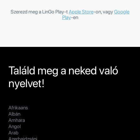
Szerezd meg a LinGo Play-t
Apple Store
-on, vagy
Google
Play
-en
Találd meg a neked való
nyelvet!
Afrikaans
Albán
Amhara
Angol
Arab
Azerbajdzsáni