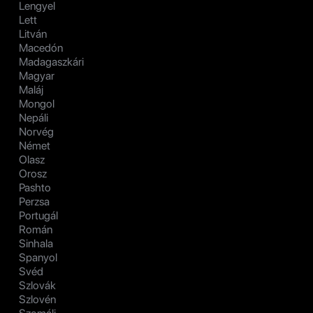
Lengyel
Lett
Litván
Macedón
Madagaszkári
Magyar
Maláj
Mongol
Nepáli
Norvég
Német
Olasz
Orosz
Pashto
Perzsa
Portugál
Román
Sinhala
Spanyol
Svéd
Szlovák
Szlovén