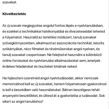
szavakat.
Következtetés
Az új szavak megjegyzése angolul fontos lépés a nyelvtanulásban,
és ezekkel a technikákkal hatékonyabbá és élvezetesebbé teheted
a folyamatot. Használd az ismétlési módszert, tanulj szavakat
szövegkörnyezetben, alkalmazd az asszociációs technikát, készíts
szókártyákat, nézz filmeket és tévéműsorokat angol nyelven, és
tanulj szavakat csoportosan. Ne felejtsd el használni a különböző
online forrásokat és nyelvtanulási alkalmazásokat sem, amelyek
érdekes feladatokat és teszteket kínálnak neked.
Ha fejleszteni szeretnéd angol nyelvtudásodat, akkor nemcsak
memorizálnod kell az új szavakat, hanem folyamatosan gyakorolnod
is kell a beszédben való használatukat. Bátran beszélgess tehát
anyanyelvi beszélőkkel, és ültesd át a gyakorlatba a tudásodat. Sok
sikert az angol tanuláshoz!