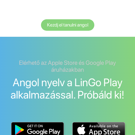
Kezdj el tanulni angol
Elérhető az Apple Store és Google Play
áruházakban
Angol nyelv a LinGo Play
alkalmazással. Próbáld ki!