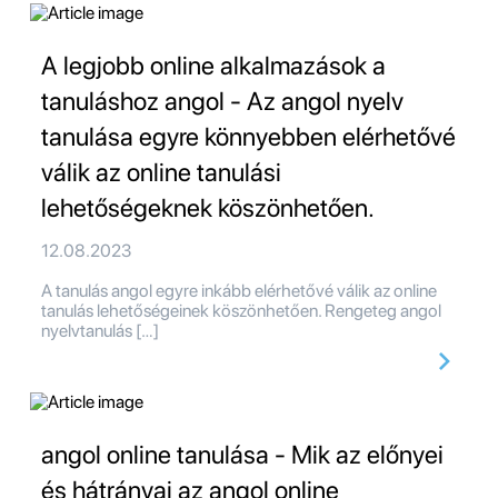
A legjobb online alkalmazások a
tanuláshoz angol - Az angol nyelv
tanulása egyre könnyebben elérhetővé
válik az online tanulási
lehetőségeknek köszönhetően.
12.08.2023
A tanulás angol egyre inkább elérhetővé válik az online
tanulás lehetőségeinek köszönhetően. Rengeteg angol
nyelvtanulás […]
angol online tanulása - Mik az előnyei
és hátrányai az angol online