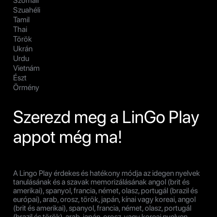
Szomáli
Szuahéli
Tamil
Thai
Török
Ukrán
Urdu
Vietnám
Észt
Örmény
Szerezd meg a LinGo Play
appot még ma!
A Lingo Play érdekes és hatékony módja az idegen nyelvek
tanulásának és a szavak memorizálásának angol (brit és
amerikai), spanyol, francia, német, olasz, portugál (brazil és
európai), arab, orosz, török, japán, kínai vagy koreai, angol
(brit és amerikai), spanyol, francia, német, olasz, portugál
(brazil és török), arab, japán, orosz, vagy koreai nyelven.