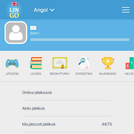
Angol
Szint
/
JÁTSZOM
LECKÉK
BIZONYÍTVÁNY
STATISZTIKA
BAJNOKSÁG
HELYE
Online játékosok
Aktív játékok
Ma játszott játékok
4675