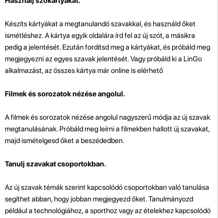
Használj szókártyákat.
Készíts kártyákat a megtanulandó szavakkal, és használd őket
ismétléshez. A kártya egyik oldalára írd fel az új szót, a másikra
pedig a jelentését. Ezután fordítsd meg a kártyákat, és próbáld meg
megjegyezni az egyes szavak jelentését. Vagy próbáld ki a LinGo
alkalmazást, az összes kártya már online is elérhető
Filmek és sorozatok nézése angolul.
A filmek és sorozatok nézése angolul nagyszerű módja az új szavak
megtanulásának. Próbáld meg leírni a filmekben hallott új szavakat,
majd ismételgesd őket a beszédedben.
Tanulj szavakat csoportokban.
Az új szavak témák szerint kapcsolódó csoportokban való tanulása
segíthet abban, hogy jobban megjegyezd őket. Tanulmányozd
például a technológiához, a sporthoz vagy az ételekhez kapcsolódó