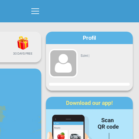
Profil
30 DAYS FREE
Szint
|
Haladás
H
K
Sze
Cs