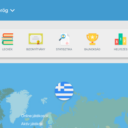
örög
LECKÉK
BIZONYÍTVÁNY
STATISZTIKA
BAJNOKSÁG
HELYEZÉS
Online játékosok
Aktív játékok