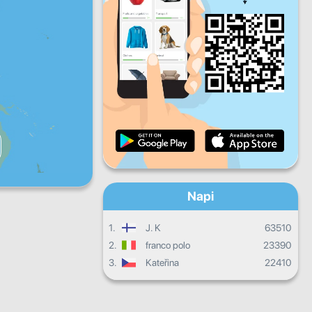
P
Szo
V
Napi haladás
Havi haladás
Bizonyítvány
Összesített eredmény
Napi
1.
J. K
63510
2.
franco polo
23390
3.
Kateřina
22410