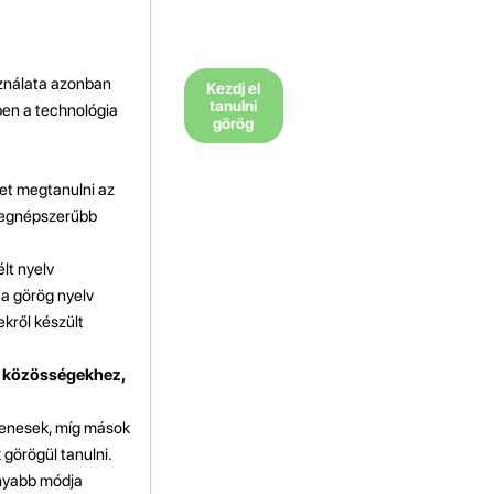
sználata azonban
Kezdj el
tanulni
ben a technológia
görög
het megtanulni az
 legnépszerűbb
lt nyelv
 a görög nyelv
kről készült
y közösségekhez,
yenesek, míg mások
görögül tanulni.
onyabb módja