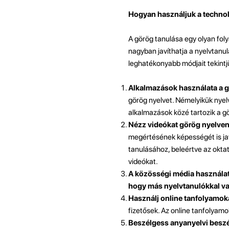
Hogyan használjuk a technol
A görög tanulása egy olyan fol
nagyban javíthatja a nyelvtanu
leghatékonyabb módjait tekintj
Alkalmazások használata a 
görög nyelvet. Némelyikük nyelv
alkalmazások közé tartozik a g
Nézz videókat görög nyelven
megértésének képességét is jav
tanulásához, beleértve az oktat
videókat.
A közösségi média használat
hogy más nyelvtanulókkal va
Használj online tanfolyamok
fizetősek. Az online tanfolyam
Beszélgess anyanyelvi beszé