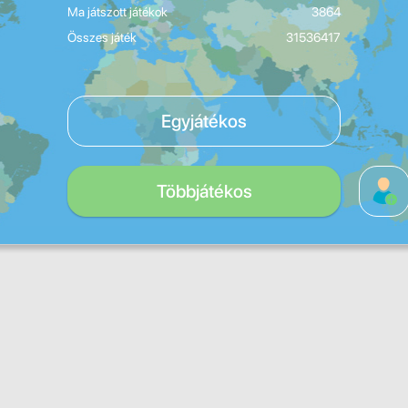
Ma játszott játékok
3864
Összes játék
31536417
Egyjátékos
Többjátékos