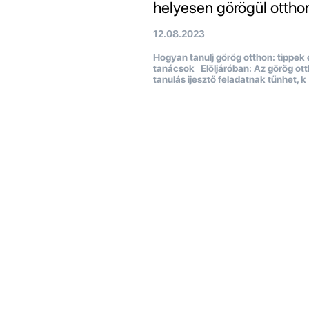
helyesen görögül ottho
12.08.2023
Hogyan tanulj görög otthon: tippek 
tanácsok Elöljáróban: Az görög ott
tanulás ijesztő feladatnak tűnhet, k