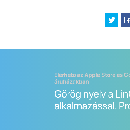
Elérhető az Apple Store és G
áruházakban
Görög nyelv a Li
alkalmazással. Pr