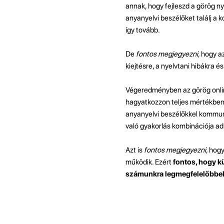
annak, hogy fejleszd a görög n
anyanyelvi beszélőket találj a
így tovább.
De
fontos megjegyezni
, hogy a
kiejtésre, a nyelvtani hibákra é
Végeredményben az görög onlin
hagyatkozzon teljes mértékben a
anyanyelvi beszélőkkel kommunik
való gyakorlás kombinációja ad
Azt is
fontos megjegyezni
, hog
működik. Ezért
fontos, hogy k
számunkra legmegfelelőbbek