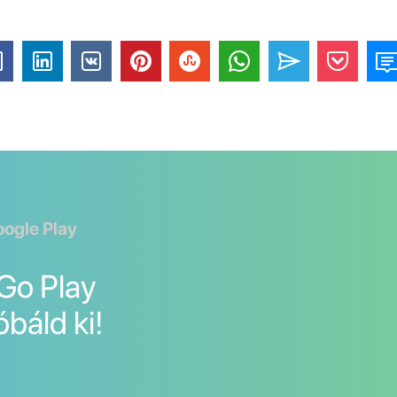
oogle Play
nGo Play
óbáld ki!