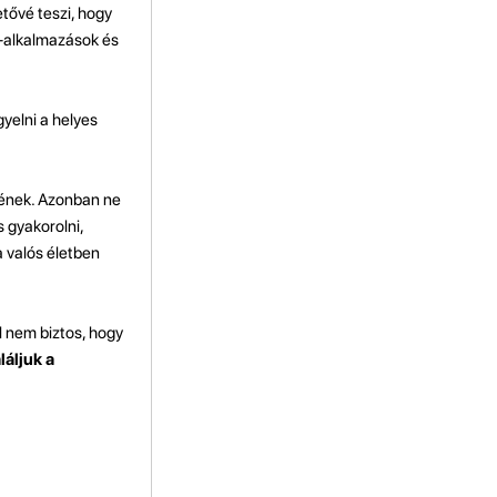
tővé teszi, hogy
e-alkalmazások és
yelni a helyes
sének. Azonban ne
 gyakorolni,
a valós életben
l nem biztos, hogy
áljuk a