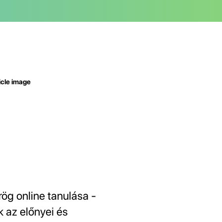
rög online tanulása -
k az előnyei és