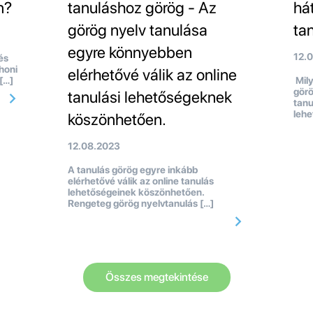
n?
tanuláshoz görög - Az
há
görög nyelv tanulása
ta
egyre könnyebben
12.
és
honi
elérhetővé válik az online
 […]
Mily
görö
tanulási lehetőségeknek
tanu
lehe
köszönhetően.
12.08.2023
A tanulás görög egyre inkább
elérhetővé válik az online tanulás
lehetőségeinek köszönhetően.
Rengeteg görög nyelvtanulás […]
Összes megtekintése