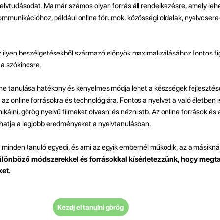
yelvtudásodat. Ma már számos olyan forrás áll rendelkezésre, amely lehe
 kommunikációhoz, például online fórumok, közösségi oldalak, nyelvcser
z ilyen beszélgetésekből származó előnyök maximalizálásához fontos fig
s a szókincsre.
e tanulása hatékony és kényelmes módja lehet a készségek fejleszté
z online forrásokra és technológiára. Fontos a nyelvet a való életben is
álni, görög nyelvű filmeket olvasni és nézni stb. Az online források és 
hatja a legjobb eredményeket a nyelvtanulásban.
y minden tanuló egyedi, és ami az egyik embernél működik, az a másikná
ülönböző módszerekkel és forrásokkal kísérletezzünk, hogy megtal
et.
Kezdj el tanulni görög