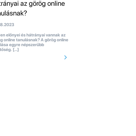
trányai az görög online
nulásnak?
08.2023
en előnyei és hátrányai vannak az
g online tanulásnak? A görög online
lása egyre népszerűbb
tőség. […]