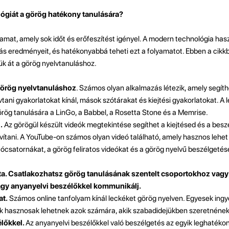
ógiát a görög hatékony tanulására?
yamat, amely sok időt és erőfeszítést igényel. A modern technológia ha
lás eredményeit, és hatékonyabbá teheti ezt a folyamatot. Ebben a cikk
ük át a görög nyelvtanuláshoz.
görög nyelvtanuláshoz
. Számos olyan alkalmazás létezik, amely segít
tani gyakorlatokat kínál, mások szótárakat és kiejtési gyakorlatokat. A
örög tanulására a LinGo, a Babbel, a Rosetta Stone és a Memrise.
.
Az görögül készült videók megtekintése segíthet a kiejtésed és a beszé
ítani. A YouTube-on számos olyan videó található, amely hasznos lehet
ócsatornákat, a görög feliratos videókat és a görög nyelvű beszélgetése
a. Csatlakozhatsz görög tanulásának szentelt csoportokhoz vag
gy anyanyelvi beszélőkkel kommunikálj.
at.
Számos online tanfolyam kínál leckéket görög nyelven. Egyesek ing
ok hasznosak lehetnek azok számára, akik szabadidejükben szeretnének 
lőkkel.
Az anyanyelvi beszélőkkel való beszélgetés az egyik leghaték