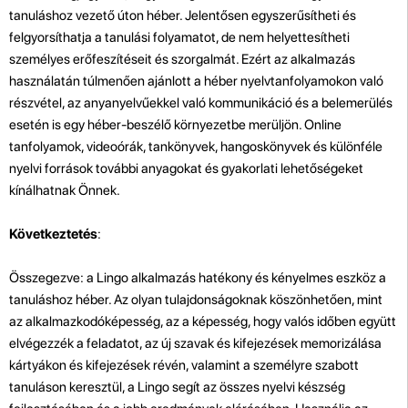
tanuláshoz vezető úton héber. Jelentősen egyszerűsítheti és
felgyorsíthatja a tanulási folyamatot, de nem helyettesítheti
személyes erőfeszítéseit és szorgalmát. Ezért az alkalmazás
használatán túlmenően ajánlott a héber nyelvtanfolyamokon való
részvétel, az anyanyelvűekkel való kommunikáció és a belemerülés
esetén is egy héber-beszélő környezetbe merüljön. Online
tanfolyamok, videoórák, tankönyvek, hangoskönyvek és különféle
nyelvi források további anyagokat és gyakorlati lehetőségeket
kínálhatnak Önnek.
Következtetés
:
Összegezve: a Lingo alkalmazás hatékony és kényelmes eszköz a
tanuláshoz héber. Az olyan tulajdonságoknak köszönhetően, mint
az alkalmazkodóképesség, az a képesség, hogy valós időben együtt
elvégezzék a feladatot, az új szavak és kifejezések memorizálása
kártyákon és kifejezések révén, valamint a személyre szabott
tanuláson keresztül, a Lingo segít az összes nyelvi készség