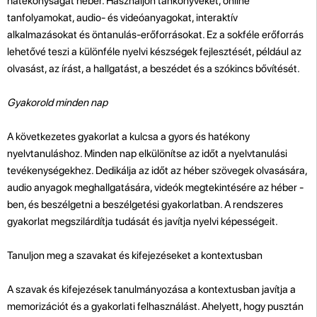
hatékonyságát héber. Használjon tankönyveket, online
tanfolyamokat, audio- és videóanyagokat, interaktív
alkalmazásokat és öntanulás-erőforrásokat. Ez a sokféle erőforrás
lehetővé teszi a különféle nyelvi készségek fejlesztését, például az
olvasást, az írást, a hallgatást, a beszédet és a szókincs bővítését.
Gyakorold minden nap
A következetes gyakorlat a kulcsa a gyors és hatékony
nyelvtanuláshoz. Minden nap elkülönítse az időt a nyelvtanulási
tevékenységekhez. Dedikálja az időt az héber szövegek olvasására,
audio anyagok meghallgatására, videók megtekintésére az héber -
ben, és beszélgetni a beszélgetési gyakorlatban. A rendszeres
gyakorlat megszilárdítja tudását és javítja nyelvi képességeit.
Tanuljon meg a szavakat és kifejezéseket a kontextusban
A szavak és kifejezések tanulmányozása a kontextusban javítja a
memorizációt és a gyakorlati felhasználást. Ahelyett, hogy pusztán