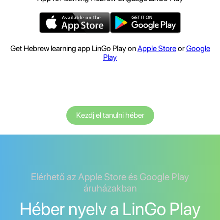
Get Hebrew learning app LinGo Play on
Apple Store
or
Google
Play
Kezdj el tanulni héber
Elérhető az Apple Store és Google Play
áruházakban
Héber nyelv a LinGo Play