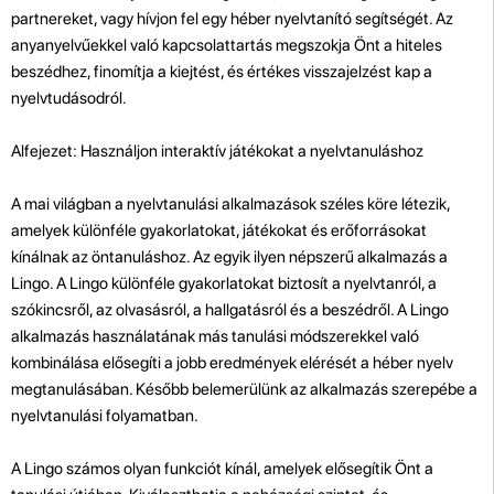
partnereket, vagy hívjon fel egy héber nyelvtanító segítségét. Az
anyanyelvűekkel való kapcsolattartás megszokja Önt a hiteles
beszédhez, finomítja a kiejtést, és értékes visszajelzést kap a
nyelvtudásodról.
Alfejezet: Használjon interaktív játékokat a nyelvtanuláshoz
A mai világban a nyelvtanulási alkalmazások széles köre létezik,
amelyek különféle gyakorlatokat, játékokat és erőforrásokat
kínálnak az öntanuláshoz. Az egyik ilyen népszerű alkalmazás a
Lingo. A Lingo különféle gyakorlatokat biztosít a nyelvtanról, a
szókincsről, az olvasásról, a hallgatásról és a beszédről. A Lingo
alkalmazás használatának más tanulási módszerekkel való
kombinálása elősegíti a jobb eredmények elérését a héber nyelv
megtanulásában. Később belemerülünk az alkalmazás szerepébe a
nyelvtanulási folyamatban.
A Lingo számos olyan funkciót kínál, amelyek elősegítik Önt a