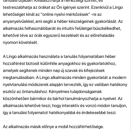
tanulási útjában. Kiválaszthatja a nehézségi szintet, és
testreszabhatja az órákat az Ön igényei szerint. Ezenkívül a Lingo
lehetőséget kínál az "online nyelvi mérkőzések" -re az
anyanyelvűekkel, ami segíti a héber készségeinek gyakorlását. Az
alkalmazás felhasználóbarát és intuitív felületgel büszkélkedhet,
lehetővé téve az órák egyszerű kezelését és az előrehaladás
nyomon követését.
A Lingo alkalmazás használata a tanulás folyamatában héber
hozzáférést biztosít különféle anyagokhoz és gyakorlatokhoz,
amelyek segítenek minden nap új szavak és kifejezések
megtanulásában. A Lingo alkalmazás minden gyakorlatát a modern
nyelvtanulási módszerek alapján tervezték, így ez valóban hatékony
eszköz az öntanuláshoz. Kényelmes tulajdonságainak
köszönhetően bármikor és bárhol tanulmányozhatja a nyelvet. Az
alkalmazás lehetővé teszi, hogy interaktív és vonzó módon tanuljon,
így a tanulási folyamatot hatékonyabbá és érdekesebbé teszi.
Az alkalmazás másik előnye a mobil hozzáférhetősége.