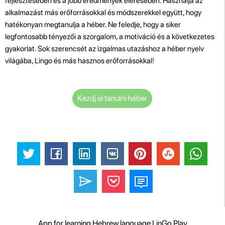
fejlesztésében és a jobb eredmények elérésében. Használja az
alkalmazást más erőforrásokkal és módszerekkel együtt, hogy
hatékonyan megtanulja a héber. Ne feledje, hogy a siker
legfontosabb tényezői a szorgalom, a motiváció és a következetes
gyakorlat. Sok szerencsét az izgalmas utazáshoz a héber nyelv
világába, Lingo és más hasznos erőforrásokkal!
Kezdj el tanulni héber
App for learning Hebrew language LinGo Play