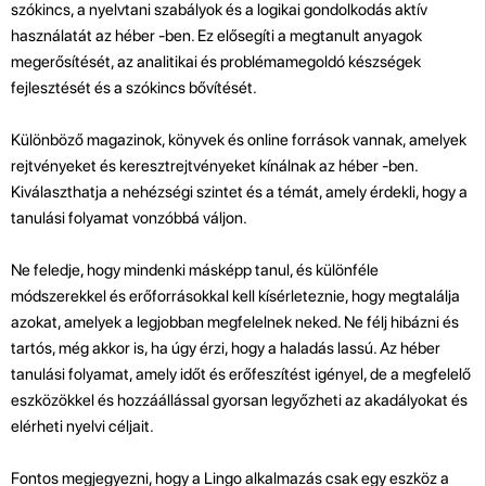
szókincs, a nyelvtani szabályok és a logikai gondolkodás aktív
használatát az héber -ben. Ez elősegíti a megtanult anyagok
megerősítését, az analitikai és problémamegoldó készségek
fejlesztését és a szókincs bővítését.
Különböző magazinok, könyvek és online források vannak, amelyek
rejtvényeket és keresztrejtvényeket kínálnak az héber -ben.
Kiválaszthatja a nehézségi szintet és a témát, amely érdekli, hogy a
tanulási folyamat vonzóbbá váljon.
Ne feledje, hogy mindenki másképp tanul, és különféle
módszerekkel és erőforrásokkal kell kísérleteznie, hogy megtalálja
azokat, amelyek a legjobban megfelelnek neked. Ne félj hibázni és
tartós, még akkor is, ha úgy érzi, hogy a haladás lassú. Az héber
tanulási folyamat, amely időt és erőfeszítést igényel, de a megfelelő
eszközökkel és hozzáállással gyorsan legyőzheti az akadályokat és
elérheti nyelvi céljait.
Fontos megjegyezni, hogy a Lingo alkalmazás csak egy eszköz a