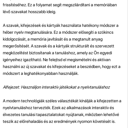
frissítéséhez. Ez a folyamat segít megszilárdítani a memóriában
lévő szavakat hosszabb ideig.
A szavak, kifejezések és kártyák használata hatékony módszer a
héber nyelv megtanulására. Ez a módszer elősegíti a szókincs
kidolgozását, a memória javítását és a megtanult anyag
megerősítését. A szavak és a kártyák strukturált és szervezett
megközelítést biztosítanak a tanuláshoz, amely az Ön egyedi
igényeihez igazítható. Ne felejtsd el megismételni és aktívan
használni az új szavakat és kifejezéseket a beszédben, hogy ezt a
módszert a leghatékonyabban használják.
Alfejezet: Használjon interaktív játékokat a nyelvtanuláshoz
A modern technológiák széles választékát kínálják a kifejezetten a
nyelvtanuláshoz tervezték. Ezek az alkalmazások interaktív és
élvezetes tanulási tapasztalatokat nyújtanak, miközben lehetővé
teszik az előrehaladás és az eredmények nyomon követését is.