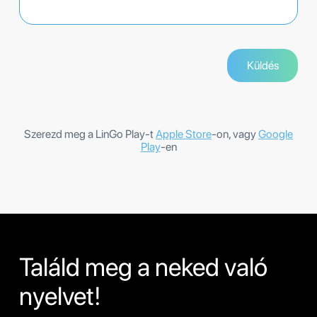
Szerezd meg a LinGo Play-t
Apple Store
-on, vagy
Google
Play
-en
Találd meg a neked való
nyelvet!