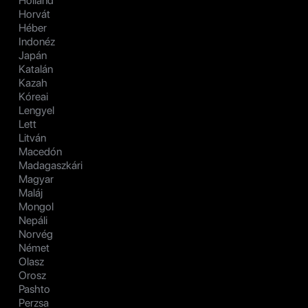
Holland
Horvát
Héber
Indonéz
Japán
Katalán
Kazah
Kóreai
Lengyel
Lett
Litván
Macedón
Madagaszkári
Magyar
Maláj
Mongol
Nepáli
Norvég
Német
Olasz
Orosz
Pashto
Perzsa