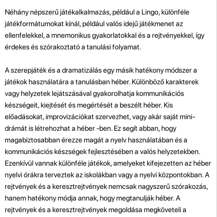
Néhány népszerű játékalkalmazás, például a Lingo, különféle
játékformátumokat kínál, például valós idejű játékmenet az
ellenfelekkel, a mnemonikus gyakorlatokkal és a rejtvényekkel, így
érdekes és szórakoztató a tanulási folyamat.
A szerepjáték és a dramatizálás egy másik hatékony módszer a
játékok használatára a tanulásban héber. Különböző karakterek
vagy helyzetek lejátszásával gyakorolhatja kommunikációs
készségeit, kiejtését és megértését a beszélt héber. Kis
előadásokat, improvizációkat szervezhet, vagy akár saját mini-
drámát is létrehozhat a héber -ben. Ez segít abban, hogy
magabiztosabban érezze magát a nyelv használatában és a
kommunikációs készségek fejlesztésében a valós helyzetekben.
Ezenkívül vannak különféle játékok, amelyeket kifejezetten az héber
nyelvi órákra terveztek az iskolákban vagy a nyelvi központokban. A
rejtvények és a keresztrejtvények nemcsak nagyszerű szórakozás,
hanem hatékony módja annak, hogy megtanulják héber. A
rejtvények és a keresztrejtvények megoldása megköveteli a