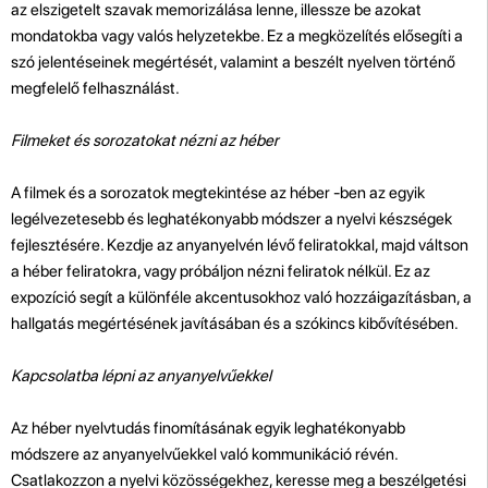
az elszigetelt szavak memorizálása lenne, illessze be azokat
mondatokba vagy valós helyzetekbe. Ez a megközelítés elősegíti a
szó jelentéseinek megértését, valamint a beszélt nyelven történő
megfelelő felhasználást.
Filmeket és sorozatokat nézni az héber
A filmek és a sorozatok megtekintése az héber -ben az egyik
legélvezetesebb és leghatékonyabb módszer a nyelvi készségek
fejlesztésére. Kezdje az anyanyelvén lévő feliratokkal, majd váltson
a héber feliratokra, vagy próbáljon nézni feliratok nélkül. Ez az
expozíció segít a különféle akcentusokhoz való hozzáigazításban, a
hallgatás megértésének javításában és a szókincs kibővítésében.
Kapcsolatba lépni az anyanyelvűekkel
Az héber nyelvtudás finomításának egyik leghatékonyabb
módszere az anyanyelvűekkel való kommunikáció révén.
Csatlakozzon a nyelvi közösségekhez, keresse meg a beszélgetési