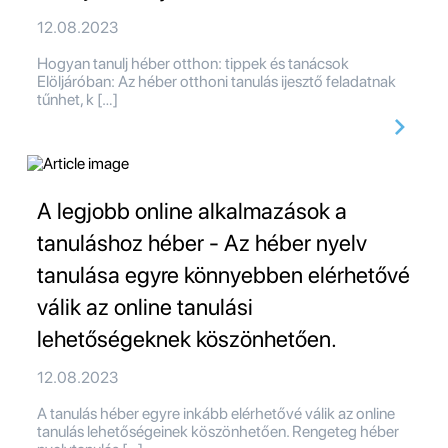
12.08.2023
Hogyan tanulj héber otthon: tippek és tanácsok
Elöljáróban: Az héber otthoni tanulás ijesztő feladatnak
tűnhet, k […]
A legjobb online alkalmazások a
tanuláshoz héber - Az héber nyelv
tanulása egyre könnyebben elérhetővé
válik az online tanulási
lehetőségeknek köszönhetően.
12.08.2023
A tanulás héber egyre inkább elérhetővé válik az online
tanulás lehetőségeinek köszönhetően. Rengeteg héber