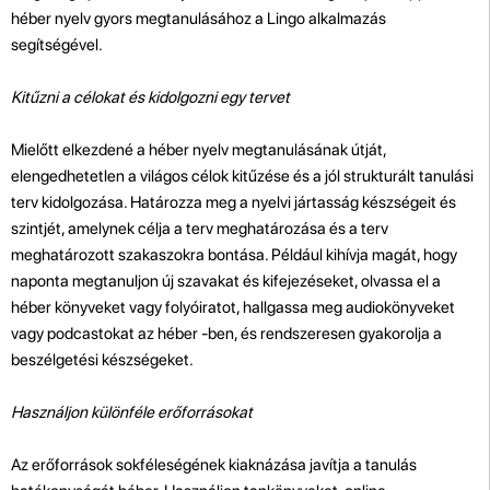
héber nyelv gyors megtanulásához a Lingo alkalmazás
segítségével.
Kitűzni a célokat és kidolgozni egy tervet
Mielőtt elkezdené a héber nyelv megtanulásának útját,
elengedhetetlen a világos célok kitűzése és a jól strukturált tanulási
terv kidolgozása. Határozza meg a nyelvi jártasság készségeit és
szintjét, amelynek célja a terv meghatározása és a terv
meghatározott szakaszokra bontása. Például kihívja magát, hogy
naponta megtanuljon új szavakat és kifejezéseket, olvassa el a
héber könyveket vagy folyóiratot, hallgassa meg audiokönyveket
vagy podcastokat az héber -ben, és rendszeresen gyakorolja a
beszélgetési készségeket.
Használjon különféle erőforrásokat
Az erőforrások sokféleségének kiaknázása javítja a tanulás