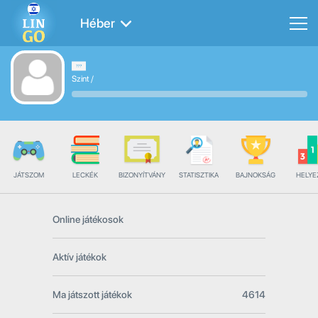
Héber
Szint
/
JÁTSZOM
LECKÉK
BIZONYÍTVÁNY
STATISZTIKA
BAJNOKSÁG
HELYE
Online játékosok
Aktív játékok
Ma játszott játékok
4614