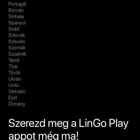
Portugál
Román
Sinhala
Spanyol
Svéd
Szlovák
Szlovén
Szomáli
Szuahéli
Tamil
Thai
Török
Ukrán
Urdu
Vietnám
Észt
Örmény
Szerezd meg a LinGo Play
appot még ma!