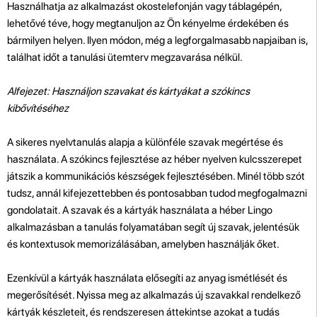
Használhatja az alkalmazást okostelefonján vagy táblagépén,
lehetővé téve, hogy megtanuljon az Ön kényelme érdekében és
bármilyen helyen. Ilyen módon, még a legforgalmasabb napjaiban is,
találhat időt a tanulási ütemterv megzavarása nélkül.
Alfejezet: Használjon szavakat és kártyákat a szókincs
kibővítéséhez
A sikeres nyelvtanulás alapja a különféle szavak megértése és
használata. A szókincs fejlesztése az héber nyelven kulcsszerepet
játszik a kommunikációs készségek fejlesztésében. Minél több szót
tudsz, annál kifejezettebben és pontosabban tudod megfogalmazni
gondolatait. A szavak és a kártyák használata a héber Lingo
alkalmazásban a tanulás folyamatában segít új szavak, jelentésük
és kontextusok memorizálásában, amelyben használják őket.
Ezenkívül a kártyák használata elősegíti az anyag ismétlését és
megerősítését. Nyissa meg az alkalmazás új szavakkal rendelkező
kártyák készleteit, és rendszeresen áttekintse azokat a tudás