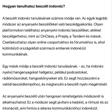
Hogyan tanulhatsz beszélt indonéz?
A beszélt indonéz tanulásának számos módja van. Az egyik legjobb
módszer az anyanyelvi beszélőkkel való beszédgyakorlás. Olyan
platformokon találhatsz anyanyelvi indonéz beszélőket, akikkel
beszélgethetsz, mint az OnClass, a Preply, a Tandem és mások.
Csatlakozhatsz
olyan online csoportokhoz és fórumokhoz is, ahol
különböző országokból származó emberek indonézül
kommunikálnak.
Egy másik módja a beszélt indonéz tanulásának. - az, ha indonéz
nyelvű hanganyagokat hallgatsz, például podcastokat,
rádióműsorokat, hangoskönyveket stb. Ez segít hozzászokni a
valódi beszédtempóhoz, és megtanulni a beszélt nyelv megértését.
Az anyanyelvi beszélő után hangosan ismételgetés módszerét is
alkalmazhatod. Ez a módszer segít javítani a kiejtést, a ritmust és az
intonációt, ami fontos a sikeres kommunikációhoz indonézül.