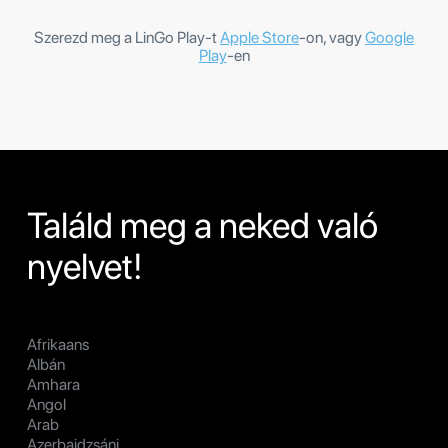
Szerezd meg a LinGo Play-t
Apple Store
-on, vagy
Google
Play
-en
Találd meg a neked való
nyelvet!
Afrikaans
Albán
Amhara
Angol
Arab
Azerbajdzsáni