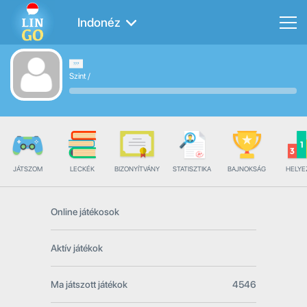
Indonéz
Szint
/
JÁTSZOM
LECKÉK
BIZONYÍTVÁNY
STATISZTIKA
BAJNOKSÁG
HELYE
Online játékosok
Aktív játékok
Ma játszott játékok
4546