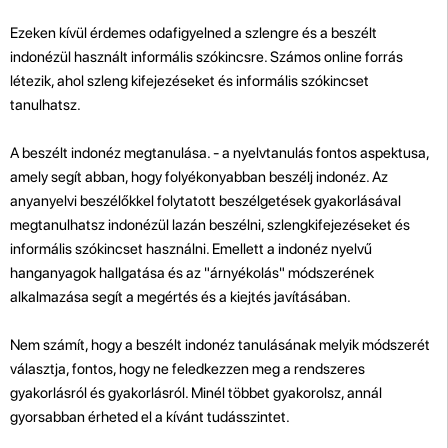
Ezeken kívül érdemes odafigyelned a szlengre és a beszélt
indonézül használt informális szókincsre. Számos online forrás
létezik, ahol szleng kifejezéseket és informális szókincset
tanulhatsz.
A beszélt indonéz megtanulása. - a nyelvtanulás fontos aspektusa,
amely segít abban, hogy folyékonyabban beszélj indonéz. Az
anyanyelvi beszélőkkel folytatott beszélgetések gyakorlásával
megtanulhatsz indonézül lazán beszélni, szlengkifejezéseket és
informális szókincset használni. Emellett a indonéz nyelvű
hanganyagok hallgatása és az "árnyékolás" módszerének
alkalmazása segít a megértés és a kiejtés javításában.
Nem számít, hogy a beszélt indonéz tanulásának melyik módszerét
választja, fontos, hogy ne feledkezzen meg a rendszeres
gyakorlásról és gyakorlásról. Minél többet gyakorolsz, annál
gyorsabban érheted el a kívánt tudásszintet
.