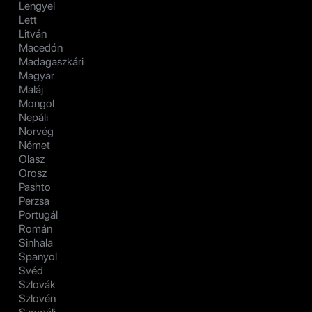
Lengyel
Lett
Litván
Macedón
Madagaszkári
Magyar
Maláj
Mongol
Nepáli
Norvég
Német
Olasz
Orosz
Pashto
Perzsa
Portugál
Román
Sinhala
Spanyol
Svéd
Szlovák
Szlovén