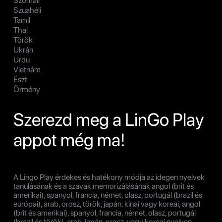
Szomáli
Szuahéli
Tamil
Thai
Török
Ukrán
Urdu
Vietnám
Észt
Örmény
Szerezd meg a LinGo Play
appot még ma!
A Lingo Play érdekes és hatékony módja az idegen nyelvek
tanulásának és a szavak memorizálásának angol (brit és
amerikai), spanyol, francia, német, olasz, portugál (brazil és
európai), arab, orosz, török, japán, kínai vagy koreai, angol
(brit és amerikai), spanyol, francia, német, olasz, portugál
(brazil és török), arab, japán, orosz, vagy koreai nyelven.