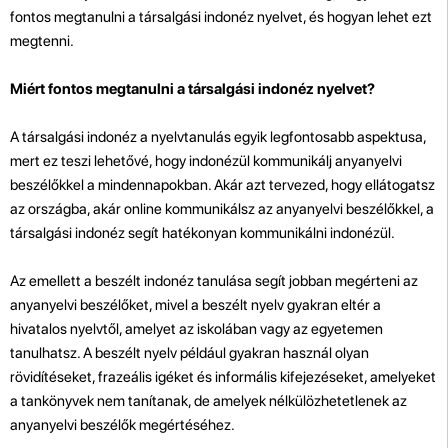
fontos megtanulni a társalgási indonéz nyelvet, és hogyan lehet ezt
megtenni.
Miért fontos megtanulni a társalgási indonéz nyelvet?
A társalgási indonéz a nyelvtanulás egyik legfontosabb aspektusa,
mert ez teszi lehetővé, hogy indonézül kommunikálj anyanyelvi
beszélőkkel a mindennapokban. Akár azt tervezed, hogy ellátogatsz
az országba, akár online kommunikálsz az anyanyelvi beszélőkkel, a
társalgási indonéz segít hatékonyan kommunikálni indonézül.
Az emellett a beszélt indonéz tanulása segít jobban megérteni az
anyanyelvi beszélőket, mivel a beszélt nyelv gyakran eltér a
hivatalos nyelvtől, amelyet az iskolában vagy az egyetemen
tanulhatsz. A beszélt nyelv például gyakran használ olyan
rövidítéseket, frazeális igéket és informális kifejezéseket, amelyeket
a tankönyvek nem tanítanak, de amelyek nélkülözhetetlenek az
anyanyelvi beszélők megértéséhez.