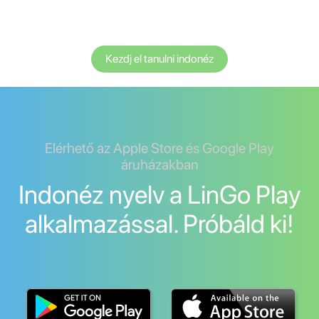
Kezdj el tanulni indonéz
Elérhető az Apple Store és Google Play
áruházakban
Indonéz nyelv a LinGo Play
alkalmazással. Próbáld ki!