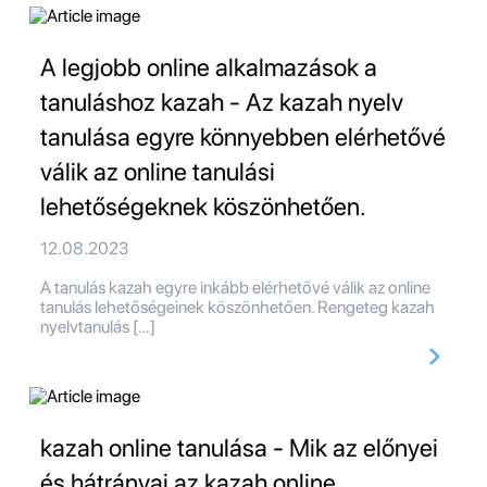
A legjobb online alkalmazások a
tanuláshoz kazah - Az kazah nyelv
tanulása egyre könnyebben elérhetővé
válik az online tanulási
lehetőségeknek köszönhetően.
12.08.2023
A tanulás kazah egyre inkább elérhetővé válik az online
tanulás lehetőségeinek köszönhetően. Rengeteg kazah
nyelvtanulás […]
kazah online tanulása - Mik az előnyei
és hátrányai az kazah online