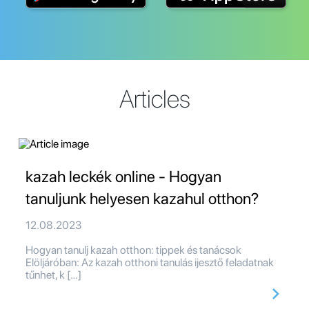
Articles
kazah leckék online - Hogyan
tanuljunk helyesen kazahul otthon?
12.08.2023
Hogyan tanulj kazah otthon: tippek és tanácsok
Elöljáróban: Az kazah otthoni tanulás ijesztő feladatnak
tűnhet, k […]