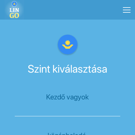
Szint kiválasztása
Kezdő vagyok