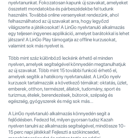
nyelvtanunkat. Fokozatosan kapunk új szavakat, amelyeket
összetett mondatokba és párbeszédekbe fel tudunk
használni. Továbbá online versenyeket rendezünk, ahol
felhasználhatod az új szavakat arra, hogy legyőzd
világszerte a játékosokat! A LinGo nyelvtanuló alkalmazás
egy teljesen ingyenes applikáció, amelyet barátokkal is lehet
játszani! A LinGo Play támogatja az offline kurzusokat,
valamint sok más nyelvet is.
Több mint száz különböző leckénk érhető el minden
nyelven, amelyek segítségével könnyedén megtanulhatjuk
az új szavakat. Több mint 15 további funkció érhető el,
amelyek segítik a hatékony nyelvtanulást. A LinGo nyelv
kurzusok tartalmazzák a következő témákat: oktatás, üzlet,
emberek, otthon, természet, állatok, tudomány, sport és
turizmus, ételek, berendezések, bútorok, szépség és
egészség, gyógyszerek és még sok más...
A LinGo nyelvtanuló alkalmazás könnyedén segít a
fejlődésben. Fedezd fel, milyen gyorsan tudsz Kazah
nyelven tanulni az alkalmazás segítségével, mindössze 10-
15 perc napi játékkal! Fejleszti a szókincsedet,