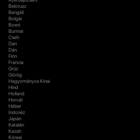
Belorusz
Bengáli
Bolgár
Bosni
Burmai
Cseh
Dari
Dán
Finn
Francia
Grúz
Görög
Hagyományos Kinai
Hind
Holland
Horvát
Héber
Indonéz
Japán
Katalán
Kazah
Kóreai