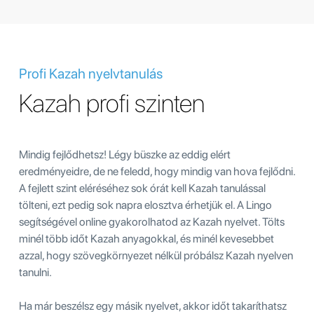
Profi Kazah nyelvtanulás
Kazah profi szinten
Mindig fejlődhetsz! Légy büszke az eddig elért
eredményeidre, de ne feledd, hogy mindig van hova fejlődni.
A fejlett szint eléréséhez sok órát kell Kazah tanulással
tölteni, ezt pedig sok napra elosztva érhetjük el. A Lingo
segítségével online gyakorolhatod az Kazah nyelvet. Tölts
minél több időt Kazah anyagokkal, és minél kevesebbet
azzal, hogy szövegkörnyezet nélkül próbálsz Kazah nyelven
tanulni.
Ha már beszélsz egy másik nyelvet, akkor időt takaríthatsz