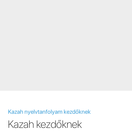
Kazah nyelvtanfolyam kezdőknek
Kazah kezdőknek