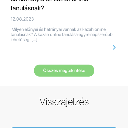
tanulásnak?
12.08.2023
Milyen előnyei és hátrányai vannak az kazah online
tanulásnak? A kazah online tanulása egyre népszerűbb
lehetőség. […]
Összes megtekintése
Visszajelzés