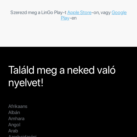
Szerezd meg a LinGo Play-t
Apple Store
-on, vagy
Google
Play
-en
Találd meg a neked való
nyelvet!
Afrikaans
Albán
Amhara
Angol
Arab
Azerbajdzsáni