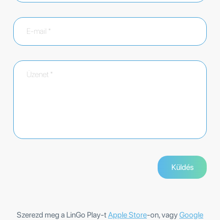
Szerezd meg a LinGo Play-t
Apple Store
-on, vagy
Google