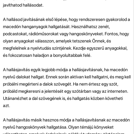
javíthatod hallásodat.
A hallásod javításának első lépése, hogy rendszeresen gyakorolod a
macedón hanganyagok hallgatását. Használhatsz zenét,
podcastokat, rádióműsorokat vagy hangoskönyveket. Fontos, hogy
olyan anyagokat válasszon, amelyek tetszenek Önnek, és
megfelelnek a nyelvtudás szintjének. Kezdje egyszerű anyagokkal,
és fokozatosan haladjon a bonyolultabbak felé.
A hallásjavítás egyik legjobb módja a hallásjavításnak, ha macedón
nyelvű dalokat hallgat. Ennek során aktívan kell hallgatni, és meg kell
próbálni megérteni a dalok szövegét. Ha nem értesz egy szót,
próbáld megkeresni a jelentését egy szótárban vagy az interneten.
Utánanézhet a dal szövegének is, és hallgatás közben követheti
azt.
A hallásjavítás másik hasznos módja a hallásjavításnak az macedón
nyelvű hangoskönyvek hallgatása. Olyan témájú könyveket