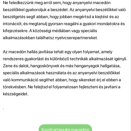
Ne feledkezzünk meg arról sem, hogy anyanyelvi macedón
beszélőkkel gyakoroljuk a beszédet. Az anyanyelvi beszélőkkel való
beszélgetés segít abban, hogy jobban megértsd a kiejtést és az
intonációt, és megtanulj gyorsan reagálni a gyakori mondatokra és
kifejezésekre. A közösségi médiában vagy speciális
alkalmazásokban találhatsz nyelvcserepartnereket.
Az macedón hallás javítása tehát egy olyan folyamat, amely
rendszeres gyakorlást és különböző technikák alkalmazását igényli.
Zene és dalok, hangoskönyvek és más hanganyagok hallgatása,
speciális alkalmazások használata és az anyanyelvi beszélőkkel
való kommunikáció segíthet abban, hogy sikereket érj el ebben a
törekvésben. Ne felejtsd el folyamatosan fejleszteni és javítani a
készségeidet.
.
Kezdj el tanulni macedón