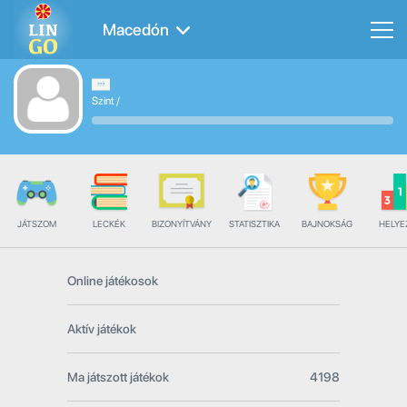
Macedón
Szint
/
JÁTSZOM
LECKÉK
BIZONYÍTVÁNY
STATISZTIKA
BAJNOKSÁG
HELYE
Online játékosok
Aktív játékok
Ma játszott játékok
4198