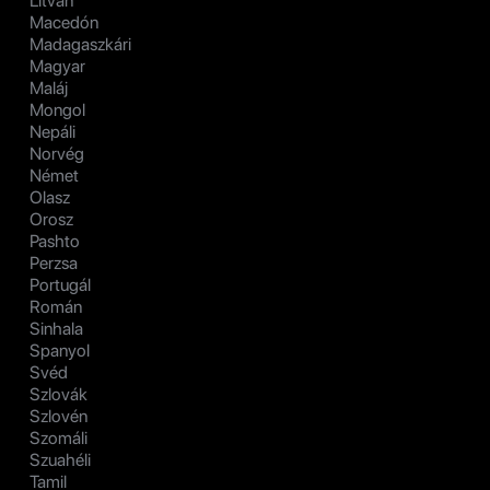
Litván
Macedón
Madagaszkári
Magyar
Maláj
Mongol
Nepáli
Norvég
Német
Olasz
Orosz
Pashto
Perzsa
Portugál
Román
Sinhala
Spanyol
Svéd
Szlovák
Szlovén
Szomáli
Szuahéli
Tamil