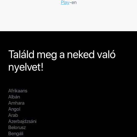
Play
-en
Találd meg a neked való
nyelvet!
Afrikaans
Albán
Amhara
Angol
Arab
Azerbajdzsáni
Belorusz
Bengáli