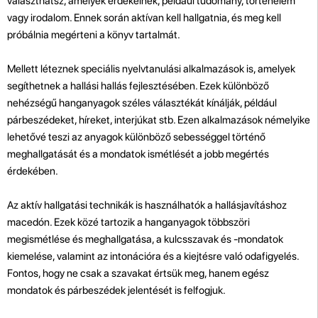
választhatsz, amelyek érdekelnek, például tudomány, történelem
vagy irodalom. Ennek során aktívan kell hallgatnia, és meg kell
próbálnia megérteni a könyv tartalmát.
Mellett léteznek speciális nyelvtanulási alkalmazások is, amelyek
segíthetnek a hallási hallás fejlesztésében. Ezek különböző
nehézségű hanganyagok széles választékát kínálják, például
párbeszédeket, híreket, interjúkat stb. Ezen alkalmazások némelyike
lehetővé teszi az anyagok különböző sebességgel történő
meghallgatását és a mondatok ismétlését a jobb megértés
érdekében.
Az aktív hallgatási technikák is használhatók a hallásjavításhoz
macedón. Ezek közé tartozik a hanganyagok többszöri
megismétlése és meghallgatása, a kulcsszavak és -mondatok
kiemelése, valamint az intonációra és a kiejtésre való odafigyelés.
Fontos, hogy ne csak a szavakat értsük meg, hanem egész
mondatok és párbeszédek jelentését is felfogjuk.