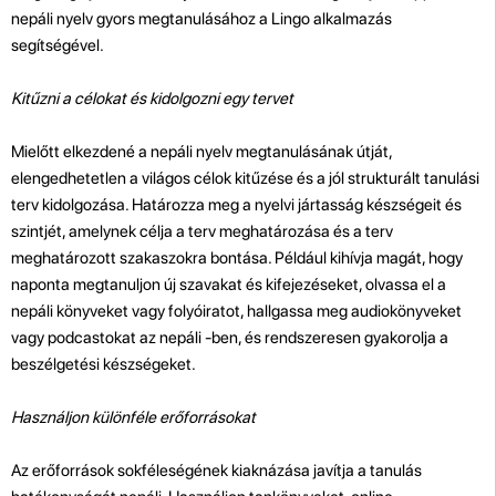
nepáli nyelv gyors megtanulásához a Lingo alkalmazás
segítségével.
Kitűzni a célokat és kidolgozni egy tervet
Mielőtt elkezdené a nepáli nyelv megtanulásának útját,
elengedhetetlen a világos célok kitűzése és a jól strukturált tanulási
terv kidolgozása. Határozza meg a nyelvi jártasság készségeit és
szintjét, amelynek célja a terv meghatározása és a terv
meghatározott szakaszokra bontása. Például kihívja magát, hogy
naponta megtanuljon új szavakat és kifejezéseket, olvassa el a
nepáli könyveket vagy folyóiratot, hallgassa meg audiokönyveket
vagy podcastokat az nepáli -ben, és rendszeresen gyakorolja a
beszélgetési készségeket.
Használjon különféle erőforrásokat
Az erőforrások sokféleségének kiaknázása javítja a tanulás