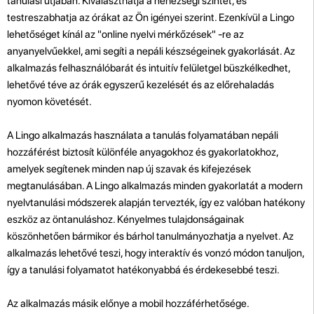
tanulási útjában. Kiválaszthatja a nehézségi szintet, és
testreszabhatja az órákat az Ön igényei szerint. Ezenkívül a Lingo
lehetőséget kínál az "online nyelvi mérkőzések" -re az
anyanyelvűekkel, ami segíti a nepáli készségeinek gyakorlását. Az
alkalmazás felhasználóbarát és intuitív felületgel büszkélkedhet,
lehetővé téve az órák egyszerű kezelését és az előrehaladás
nyomon követését.
A Lingo alkalmazás használata a tanulás folyamatában nepáli
hozzáférést biztosít különféle anyagokhoz és gyakorlatokhoz,
amelyek segítenek minden nap új szavak és kifejezések
megtanulásában. A Lingo alkalmazás minden gyakorlatát a modern
nyelvtanulási módszerek alapján tervezték, így ez valóban hatékony
eszköz az öntanuláshoz. Kényelmes tulajdonságainak
köszönhetően bármikor és bárhol tanulmányozhatja a nyelvet. Az
alkalmazás lehetővé teszi, hogy interaktív és vonzó módon tanuljon,
így a tanulási folyamatot hatékonyabbá és érdekesebbé teszi.
Az alkalmazás másik előnye a mobil hozzáférhetősége.