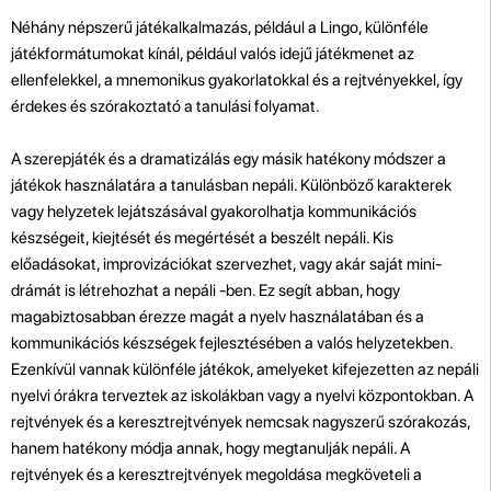
Néhány népszerű játékalkalmazás, például a Lingo, különféle
játékformátumokat kínál, például valós idejű játékmenet az
ellenfelekkel, a mnemonikus gyakorlatokkal és a rejtvényekkel, így
érdekes és szórakoztató a tanulási folyamat.
A szerepjáték és a dramatizálás egy másik hatékony módszer a
játékok használatára a tanulásban nepáli. Különböző karakterek
vagy helyzetek lejátszásával gyakorolhatja kommunikációs
készségeit, kiejtését és megértését a beszélt nepáli. Kis
előadásokat, improvizációkat szervezhet, vagy akár saját mini-
drámát is létrehozhat a nepáli -ben. Ez segít abban, hogy
magabiztosabban érezze magát a nyelv használatában és a
kommunikációs készségek fejlesztésében a valós helyzetekben.
Ezenkívül vannak különféle játékok, amelyeket kifejezetten az nepáli
nyelvi órákra terveztek az iskolákban vagy a nyelvi központokban. A
rejtvények és a keresztrejtvények nemcsak nagyszerű szórakozás,
hanem hatékony módja annak, hogy megtanulják nepáli. A
rejtvények és a keresztrejtvények megoldása megköveteli a