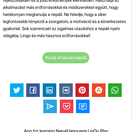
fejlesztésében és a jobb eredmények elérésében. Használja az
alkalmazást más erőforrásokkal és módszerekkel együtt, hogy
hatékonyan megtanulja a nepáli. Ne feledje, hogy a siker
legfontosabb tényezői a szorgalom, a motiváció és a következetes
gyakorlat. Sok szerencsét az izgalmas utazáshoz a nepáli nyelv
világába, Lingo és más hasznos erőforrásokkal!
Kezdj el tanulni nepáli
App for learning Nepali language LinGo Play