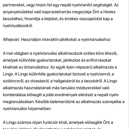
partnereket, vagy hívjon fel egy nepáli nyelvtanító segítségét. Az
anyanyelvűekkel való kapcsolattartás megszokja Önt a hiteles
beszédhez, finomítja a kiejtést, és értékes visszajelzést kap a
nyelvtudásodról.
Alfejezet: Használjon interaktív játékokat a nyelvtanuláshoz
A mai világban a nyelvtanulási alkalmazások széles köre létezik,
amelyek különféle gyakorlatokat, játékokat és erőforrásokat
kínálnak az öntanuláshoz. Az egyik ilyen népszerű alkalmazás a
Lingo. A Lingo különféle gyakorlatokat biztosít a nyelvtanról, a
szókincsről, az olvasásról, a hallgatásról és a beszédről. A Lingo
alkalmazás használatának más tanulási módszerekkel való
kombinálása elősegíti a jobb eredmények elérését a nepáli nyelv
megtanulásában. Később belemerülünk az alkalmazás szerepébe a
nyelvtanulási folyamatban.
A Lingo számos olyan funkciót kínál, amelyek elősegítik Önt a