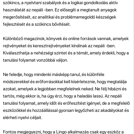
szókincs, a nyelvtani szabályok és a logikai gondolkodás aktív
használatát az nepáli -ben. Ez elősegíti a megtanult anyagok
megerősítését, az analitikai és problémamegoldó készségek
fejlesztését és a szókincs bővítését.
Különböző magazinok, könyvek és online források vannak, amelyek
rejtvényeket és keresztrejtvényeket kínálnak az nepáli -ben.
Kiválaszthatja a nehézségi szintet és a témát, amely érdekli, hogy a
tanulási folyamat vonzóbbá váljon.
Ne feledje, hogy mindenki másképp tanul, és különféle
módszerekkel és erőforrásokkal kell kísérleteznie, hogy megtalálja
azokat, amelyek a legjobban megfelelnek neked. Ne félj hibázni és
tartós, még akkor is, ha úgy érzi, hogy a haladás lassú. Az nepáli
tanulási folyamat, amely időt és erőfeszítést igényel, de a megfelelő
eszközökkel és hozzáállással gyorsan legyőzheti az akadályokat és
elérheti nyelvi céljait.
Fontos megjegyezni, hogy a Lingo alkalmazás csak egy eszköz a