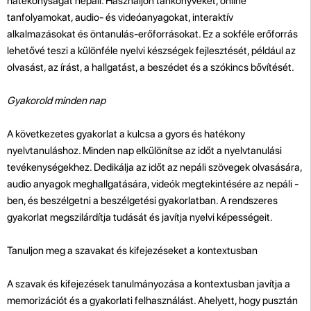
hatékonyságát nepáli. Használjon tankönyveket, online
tanfolyamokat, audio- és videóanyagokat, interaktív
alkalmazásokat és öntanulás-erőforrásokat. Ez a sokféle erőforrás
lehetővé teszi a különféle nyelvi készségek fejlesztését, például az
olvasást, az írást, a hallgatást, a beszédet és a szókincs bővítését.
Gyakorold minden nap
A következetes gyakorlat a kulcsa a gyors és hatékony
nyelvtanuláshoz. Minden nap elkülönítse az időt a nyelvtanulási
tevékenységekhez. Dedikálja az időt az nepáli szövegek olvasására,
audio anyagok meghallgatására, videók megtekintésére az nepáli -
ben, és beszélgetni a beszélgetési gyakorlatban. A rendszeres
gyakorlat megszilárdítja tudását és javítja nyelvi képességeit.
Tanuljon meg a szavakat és kifejezéseket a kontextusban
A szavak és kifejezések tanulmányozása a kontextusban javítja a
memorizációt és a gyakorlati felhasználást. Ahelyett, hogy pusztán