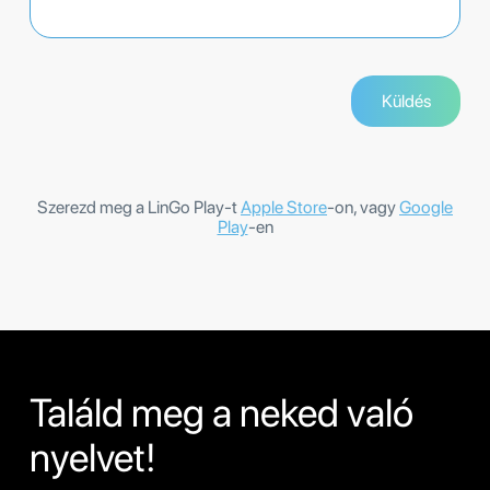
Szerezd meg a LinGo Play-t
Apple Store
-on, vagy
Google
Play
-en
Találd meg a neked való
nyelvet!