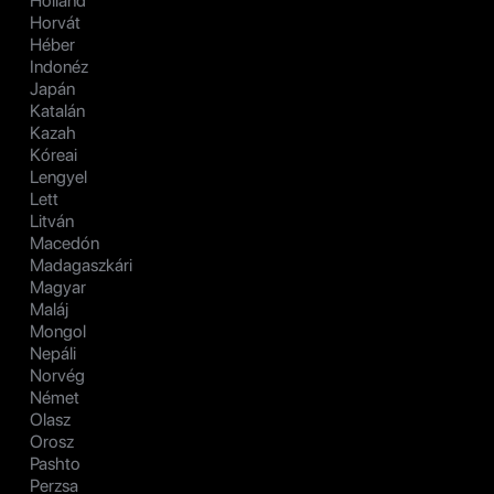
Holland
Horvát
Héber
Indonéz
Japán
Katalán
Kazah
Kóreai
Lengyel
Lett
Litván
Macedón
Madagaszkári
Magyar
Maláj
Mongol
Nepáli
Norvég
Német
Olasz
Orosz
Pashto
Perzsa