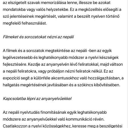
az elszigetelt szavak memorizálása lenne, illessze be azokat
mondatokba vagy valós helyzetekbe. Ez a megközelítés elősegíti a
szó jelentéseinek megértését, valamint a beszélt nyelven történő
megfelelő felhasználást.
Filmeket és sorozatokat nézni az nepáli
A filmek és a sorozatok megtekintése az nepáli -ben az egyik
legélvezetesebb és leghatékonyabb módszer a nyelvi készségek
fejlesztésére. Kezdje az anyanyelvén lévő feliratokkal, majd váltson
a nepáli feliratokra, vagy próbáljon nézni feliratok nélkül. Ez az
expozíció segít a különféle akcentusokhoz való hozzáigazításban, a
hallgatás megértésének javításában és a szókincs kibővítésében.
Kapcsolatba lépni az anyanyelvűekkel
Az nepáli nyelvtudás finomításának egyik leghatékonyabb
módszere az anyanyelvűekkel való kommunikáció révén.
Csatlakozzon a nyelvi közösségekhez, keresse meg a beszélgetési