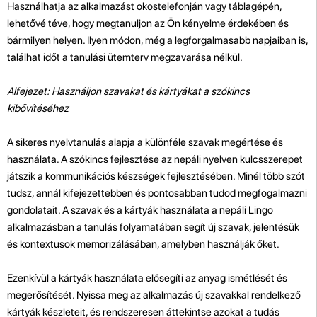
Használhatja az alkalmazást okostelefonján vagy táblagépén,
lehetővé téve, hogy megtanuljon az Ön kényelme érdekében és
bármilyen helyen. Ilyen módon, még a legforgalmasabb napjaiban is,
találhat időt a tanulási ütemterv megzavarása nélkül.
Alfejezet: Használjon szavakat és kártyákat a szókincs
kibővítéséhez
A sikeres nyelvtanulás alapja a különféle szavak megértése és
használata. A szókincs fejlesztése az nepáli nyelven kulcsszerepet
játszik a kommunikációs készségek fejlesztésében. Minél több szót
tudsz, annál kifejezettebben és pontosabban tudod megfogalmazni
gondolatait. A szavak és a kártyák használata a nepáli Lingo
alkalmazásban a tanulás folyamatában segít új szavak, jelentésük
és kontextusok memorizálásában, amelyben használják őket.
Ezenkívül a kártyák használata elősegíti az anyag ismétlését és
megerősítését. Nyissa meg az alkalmazás új szavakkal rendelkező
kártyák készleteit, és rendszeresen áttekintse azokat a tudás