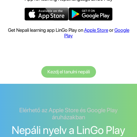
Get Nepali learning app LinGo Play on
Apple Store
or
Google
Play
Kezdj el tanulni nepáli
Elérhető az Apple Store és Google Play
áruházakban
Nepáli nyelv a LinGo Play