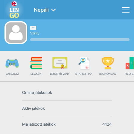
Nepáli
Szint
/
JÁTSZOM
LECKÉK
BIZONYÍTVÁNY
STATISZTIKA
BAJNOKSÁG
HELYE
Online játékosok
Aktív játékok
Ma játszott játékok
4124