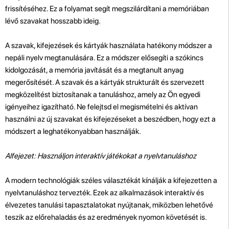
frissítéséhez. Ez a folyamat segít megszilárdítani a memóriában
lévő szavakat hosszabb ideig.
A szavak, kifejezések és kártyák használata hatékony módszer a
nepáli nyelv megtanulására. Ez a módszer elősegíti a szókincs
kidolgozását, a memória javítását és a megtanult anyag
megerősítését. A szavak és a kártyák strukturált és szervezett
megközelítést biztosítanak a tanuláshoz, amely az Ön egyedi
igényeihez igazítható. Ne felejtsd el megismételni és aktívan
használni az új szavakat és kifejezéseket a beszédben, hogy ezt a
módszert a leghatékonyabban használják.
Alfejezet: Használjon interaktív játékokat a nyelvtanuláshoz
A modern technológiák széles választékát kínálják a kifejezetten a
nyelvtanuláshoz tervezték. Ezek az alkalmazások interaktív és
élvezetes tanulási tapasztalatokat nyújtanak, miközben lehetővé
teszik az előrehaladás és az eredmények nyomon követését is.