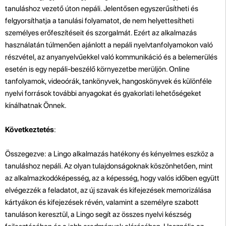
tanuláshoz vezető úton nepáli. Jelentősen egyszerűsítheti és
felgyorsíthatja a tanulási folyamatot, de nem helyettesítheti
személyes erőfeszítéseit és szorgalmát. Ezért az alkalmazás
használatán túlmenően ajánlott a nepáli nyelvtanfolyamokon való
részvétel, az anyanyelvűekkel való kommunikáció és a belemerülés
esetén is egy nepáli-beszélő környezetbe merüljön. Online
tanfolyamok, videoórák, tankönyvek, hangoskönyvek és különféle
nyelvi források további anyagokat és gyakorlati lehetőségeket
kínálhatnak Önnek.
Következtetés
:
Összegezve: a Lingo alkalmazás hatékony és kényelmes eszköz a
tanuláshoz nepáli. Az olyan tulajdonságoknak köszönhetően, mint
az alkalmazkodóképesség, az a képesség, hogy valós időben együtt
elvégezzék a feladatot, az új szavak és kifejezések memorizálása
kártyákon és kifejezések révén, valamint a személyre szabott
tanuláson keresztül, a Lingo segít az összes nyelvi készség