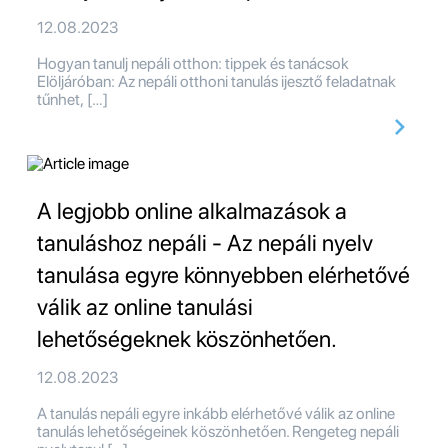
12.08.2023
Hogyan tanulj nepáli otthon: tippek és tanácsok
Elöljáróban: Az nepáli otthoni tanulás ijesztő feladatnak
tűnhet, […]
A legjobb online alkalmazások a
tanuláshoz nepáli - Az nepáli nyelv
tanulása egyre könnyebben elérhetővé
válik az online tanulási
lehetőségeknek köszönhetően.
12.08.2023
A tanulás nepáli egyre inkább elérhetővé válik az online
tanulás lehetőségeinek köszönhetően. Rengeteg nepáli