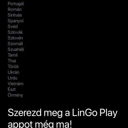
Portugál
Román
Sinhala
Spanyol
Svéd
Szlovák
Szlovén
Szomáli
Szuahéli
Tamil
Thai
Török
Ukrán
Urdu
Vietnám
Észt
Örmény
Szerezd meg a LinGo Play
appot még ma!