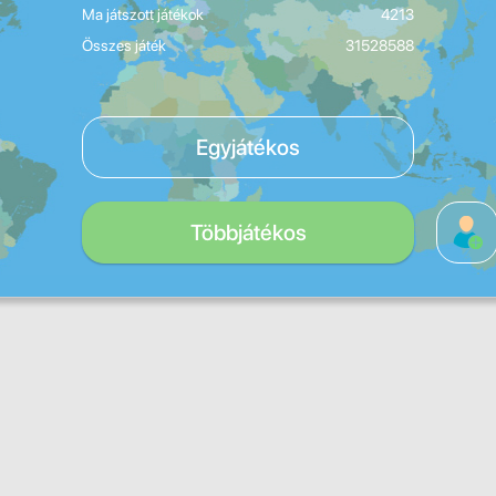
Ma játszott játékok
4213
Összes játék
31528588
Egyjátékos
Többjátékos