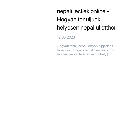
nepáli leckék online -
Hogyan tanuljunk
helyesen nepáliul ottho
12.08.2023
Hogyan tanulj nepáli otthon: tippek és
tanácsok Elöljáróban: Az nepáli otthon
tanulás ijesztő feladatnak tűnhet, […]