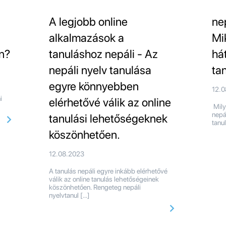
A legjobb online
ne
alkalmazások a
Mi
n?
tanuláshoz nepáli - Az
há
nepáli nyelv tanulása
ta
egyre könnyebben
12.
i
elérhetővé válik az online
Mily
nepá
tanulási lehetőségeknek
tanu
köszönhetően.
12.08.2023
A tanulás nepáli egyre inkább elérhetővé
válik az online tanulás lehetőségeinek
köszönhetően. Rengeteg nepáli
nyelvtanul […]