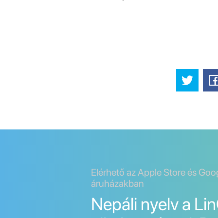
Elérhető az Apple Store és Goo
áruházakban
Nepáli nyelv a Li