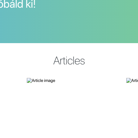
óbáld ki!
Articles