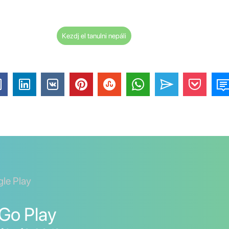
Kezdj el tanulni nepáli
gle Play
nGo Play