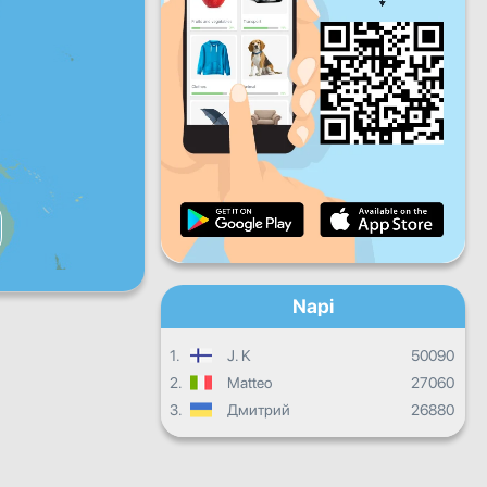
P
Szo
V
Napi haladás
Havi haladás
Bizonyítvány
Összesített eredmény
Napi
1.
J. K
50090
2.
Matteo
27060
3.
Дмитрий
26880