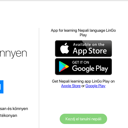
App for learning Nepali language LinGo
Play
önnyen
Get Nepali learning app LinGo Play on
Apple Store
or
Google Play
orsan és könnyen
hatékonyan
Kezdj el tanulni nepáli