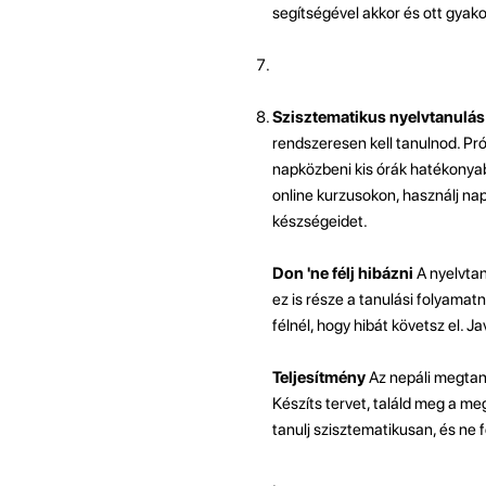
segítségével akkor és ott gyako
Szisztematikus nyelvtanulás
rendszeresen kell tanulnod. Pr
napközbeni kis órák hatékonyabb
online kurzusokon, használj nap
készségeidet.
Don 'ne félj hibázni
A nyelvtan
ez is része a tanulási folyamatn
félnél, hogy hibát követsz el. Ja
Teljesítmény
Az nepáli megtanu
Készíts tervet, találd meg a me
tanulj szisztematikusan, és ne 
.