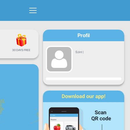
Profil
30 DAYS FREE
Szint
|
Haladás
H
K
Sze
Cs