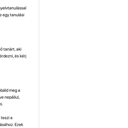
nyelvtanulással
e egy tanulási
ő tanárt, aki
rdezni, és kérj
róbáld meg a
e nepáliul,
i.
teszi a
tásához. Ezek