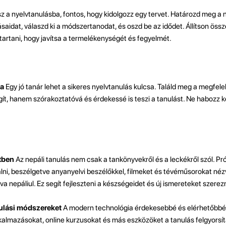
z a nyelvtanulásba, fontos, hogy kidolgozz egy tervet. Határozd meg a 
ásaidat, válaszd ki a módszertanodat, és oszd be az idődet. Állítson össz
tartani, hogy javítsa a termelékenységét és fegyelmét.
sa
Egy jó tanár lehet a sikeres nyelvtanulás kulcsa. Találd meg a megfelel
t, hanem szórakoztatóvá és érdekessé is teszi a tanulást. Ne habozz ké
etben
Az nepáli tanulás nem csak a tankönyvekről és a leckékről szól. P
álni, beszélgetve anyanyelvi beszélőkkel, filmeket és tévéműsorokat nézv
va nepáliul. Ez segít fejleszteni a készségeidet és új ismereteket szerezn
ulási módszereket
A modern technológia érdekesebbé és elérhetőbbé 
lkalmazásokat, online kurzusokat és más eszközöket a tanulás felgyorsí