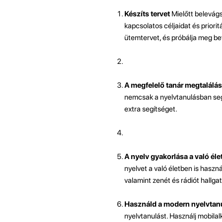
Készíts tervet
Mielőtt belevágs
kapcsolatos céljaidat és priorit
ütemtervet, és próbálja meg be
A megfelelő tanár megtalálá
nemcsak a nyelvtanulásban segí
extra segítséget.
A nyelv gyakorlása a való él
nyelvet a való életben is haszn
valamint zenét és rádiót hallgat
Használd a modern nyelvtan
nyelvtanulást. Használj mobila