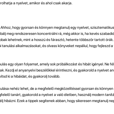
rolhatja a nyelvet, amikor és ahol csak akarja.
Ahhoz, hogy gyorsan és könnyen megtanulj egy nyelvet, szisztematiku
óbálj meg rendszeresen koncentrálni rá, még akkor is, ha kevés szabadi
ak lehetnek, mint a hosszú és fárasztó, hetente többször tartott órák.
i tanulási alkalmazásokat, és olvass könyveket nepáliul, hogy fejleszd a
ulás egy olyan folyamat, amely sok próbálkozást és hibát igényel. Ne félj
ak. Kezdj el anyanyelvi beszélőkkel érintkezni, és gyakorold a nyelvet ané
vítsd ki a hibáidat, és gyakorolj tovább.
lása nehéz lehet, de a megfelelő megközelítéssel gyorsan és könnyen e
gfelelő tanárt, gyakorold a nyelvet a való életben, használj modern taní
félj hibázni. Ezek a tippek segítenek abban, hogy sikeresen megtanulj nep