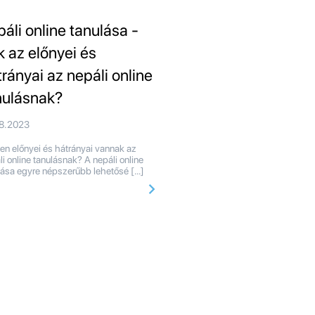
páli online tanulása -
k az előnyei és
trányai az nepáli online
nulásnak?
08.2023
en előnyei és hátrányai vannak az
li online tanulásnak? A nepáli online
lása egyre népszerűbb lehetősé […]