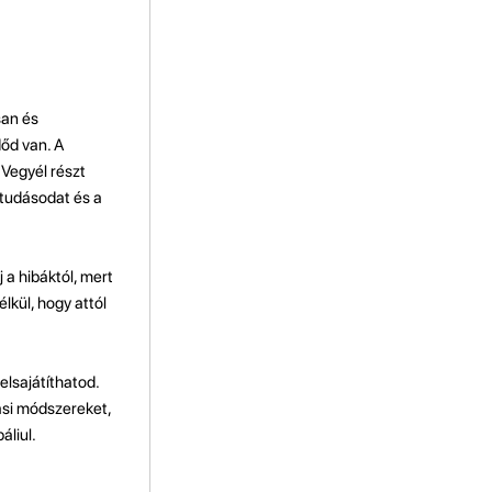
san és
dőd van. A
 Vegyél részt
 tudásodat és a
 a hibáktól, mert
lkül, hogy attól
lsajátíthatod.
tási módszereket,
áliul.