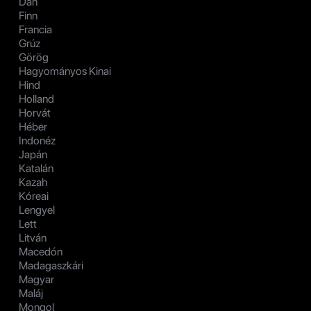
Dán
Finn
Francia
Grúz
Görög
Hagyományos Kinai
Hind
Holland
Horvát
Héber
Indonéz
Japán
Katalán
Kazah
Kóreai
Lengyel
Lett
Litván
Macedón
Madagaszkári
Magyar
Maláj
Mongol