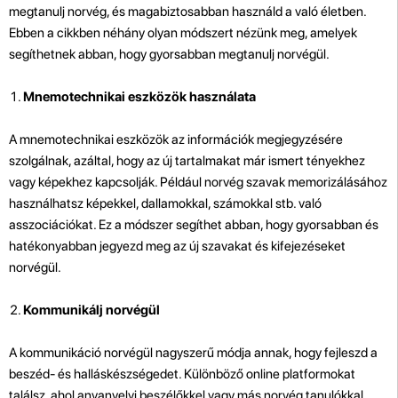
megtanulj norvég, és magabiztosabban használd a való életben.
Ebben a cikkben néhány olyan módszert nézünk meg, amelyek
segíthetnek abban, hogy gyorsabban megtanulj norvégül.
Mnemotechnikai eszközök használata
A mnemotechnikai eszközök az információk megjegyzésére
szolgálnak, azáltal, hogy az új tartalmakat már ismert tényekhez
vagy képekhez kapcsolják. Például norvég szavak memorizálásához
használhatsz képekkel, dallamokkal, számokkal stb. való
asszociációkat. Ez a módszer segíthet abban, hogy gyorsabban és
hatékonyabban jegyezd meg az új szavakat és kifejezéseket
norvégül.
Kommunikálj norvégül
A kommunikáció norvégül nagyszerű módja annak, hogy fejleszd a
beszéd- és halláskészségedet. Különböző online platformokat
találsz, ahol anyanyelvi beszélőkkel vagy más norvég tanulókkal