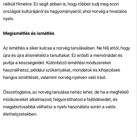
nélküli filmekre. Ez segít abban is, hogy többet tudj meg azon
országok kultúrájáról és hagyományairól, ahol norvég a hivatalos
nyelv.
Megismétlés és ismétlés
Az ismétlés a siker kulcsa a norvég tanulásában. Ne félj attól, hogy
újra és újra átismételd a tanultakat. Ez erősíti a memóriádat és
javítja a készségeidet. Különböző ismétlési módszereket
használhatsz, például szókártyákat, mondatok és kifejezések
hangos ismétlését, valamint norvég nyelven való írást.
Összefoglalva, az norvég tanulása nehéz lehet, de ha a megfelelő
módszereket alkalmazod, felgyorsíthatod a fejlődésedet, és
magabiztosabbá válhatsz a nyelv használata során a valós
élethelyzetekben.