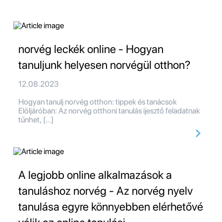
norvég leckék online - Hogyan
tanuljunk helyesen norvégül otthon?
12.08.2023
Hogyan tanulj norvég otthon: tippek és tanácsok
Elöljáróban: Az norvég otthoni tanulás ijesztő feladatnak
tűnhet, […]
A legjobb online alkalmazások a
tanuláshoz norvég - Az norvég nyelv
tanulása egyre könnyebben elérhetővé