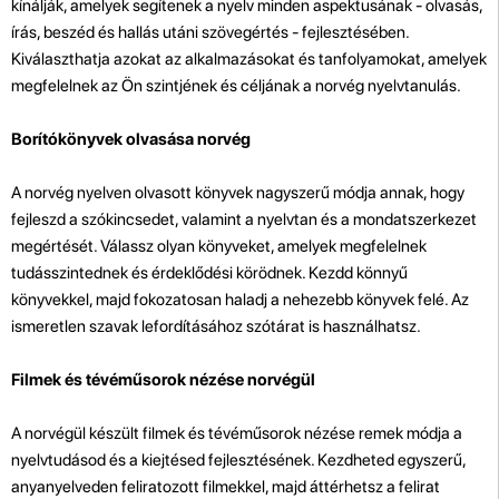
kínálják, amelyek segítenek a nyelv minden aspektusának - olvasás,
írás, beszéd és hallás utáni szövegértés - fejlesztésében.
Kiválaszthatja azokat az alkalmazásokat és tanfolyamokat, amelyek
megfelelnek az Ön szintjének és céljának a norvég nyelvtanulás.
Borítókönyvek olvasása norvég
A norvég nyelven olvasott könyvek nagyszerű módja annak, hogy
fejleszd a szókincsedet, valamint a nyelvtan és a mondatszerkezet
megértését. Válassz olyan könyveket, amelyek megfelelnek
tudásszintednek és érdeklődési körödnek. Kezdd könnyű
könyvekkel, majd fokozatosan haladj a nehezebb könyvek felé. Az
ismeretlen szavak lefordításához szótárat is használhatsz.
Filmek és tévéműsorok nézése norvégül
A norvégül készült filmek és tévéműsorok nézése remek módja a
nyelvtudásod és a kiejtésed fejlesztésének. Kezdheted egyszerű,
anyanyelveden feliratozott filmekkel, majd áttérhetsz a felirat