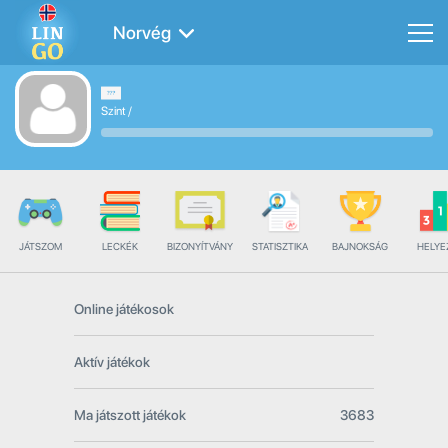
Norvég
Szint
/
JÁTSZOM
LECKÉK
BIZONYÍTVÁNY
STATISZTIKA
BAJNOKSÁG
HELYE
Online játékosok
Aktív játékok
Ma játszott játékok
3683