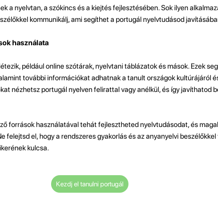
nek a nyelvtan, a szókincs és a kiejtés fejlesztésében. Sok ilyen alkalma
beszélőkkel kommunikálj, ami segíthet a portugál nyelvtudásod javításába
ások használata
létezik, például online szótárak, nyelvtani táblázatok és mások. Ezek se
alamint további információkat adhatnak a tanult országok kultúrájáról 
at nézhetsz portugál nyelven felirattal vagy anélkül, és így javíthatod
öző források használatával tehát fejlesztheted nyelvtudásodat, és mag
e felejtsd el, hogy a rendszeres gyakorlás és az anyanyelvi beszélőkkel
ikerének kulcsa.
Kezdj el tanulni portugál