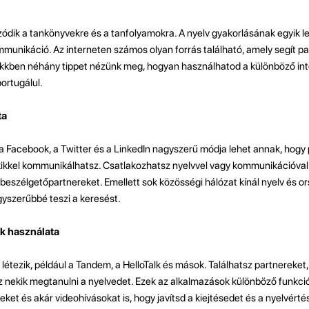
zódik a tankönyvekre és a tanfolyamokra. A nyelv gyakorlásának egyik l
munikáció. Az interneten számos olyan forrás található, amely segít par
ikkben néhány tippet nézünk meg, hogyan használhatod a különböző int
ortugálul.
ta
 a Facebook, a Twitter és a LinkedIn nagyszerű módja lehet annak, hogy 
akikkel kommunikálhatsz. Csatlakozhatsz nyelvvel vagy kommunikációval
 beszélgetőpartnereket. Emellett sok közösségi hálózat kínál nyelv és or
gyszerűbbé teszi a keresést.
k használata
tezik, például a Tandem, a HelloTalk és mások. Találhatsz partnereket, 
 nekik megtanulni a nyelvedet. Ezek az alkalmazások különböző funkció
et és akár videohívásokat is, hogy javítsd a kiejtésedet és a nyelvérté