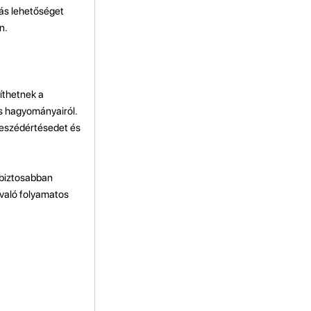
zás lehetőséget
n.
gíthetnek a
és hagyományairól.
 beszédértésedet és
abiztosabban
 való folyamatos