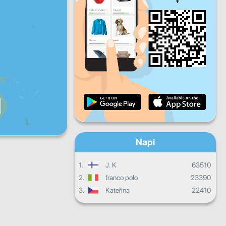
P
Szo
V
Napi haladás
Havi haladás
Bizonyítvány
Összesített eredmény
Napi
1.
J. K
63510
2.
franco polo
23390
3.
Kateřina
22410