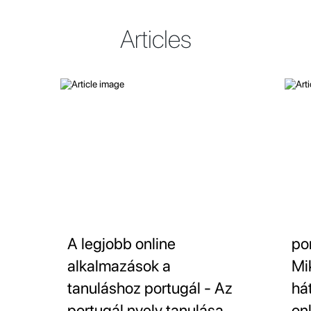
Articles
A legjobb online
po
alkalmazások a
Mi
tanuláshoz portugál - Az
há
portugál nyelv tanulása
on