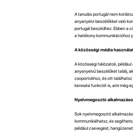
A tanulás portugál nem korláto
anyanyelvi beszélőkkel való kom
portugál beszédhez. Ebben a c
a hatékony kommunikációhoz p
A közösségi média használa
A közösségi hálózatok, például
anyanyelvű beszélőket találj, 
csoportokhoz, és ott találhatsz
keresési funkciót is, ami még e
Nyelvmegosztó alkalmazáso
Sok nyelvmegosztó alkalmazás lé
kommunikálhatsz, és segíthetsz
például csevegést, hangüzenetek