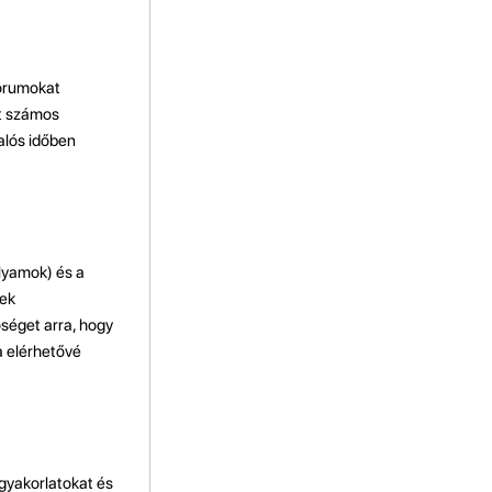
fórumokat
tt számos
alós időben
lyamok) és a
gek
séget arra, hogy
a elérhetővé
 gyakorlatokat és