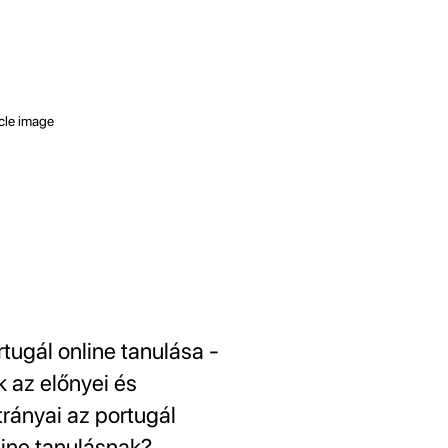
rtugál online tanulása -
k az előnyei és
trányai az portugál
line tanulásnak?