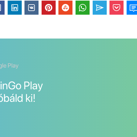
gle Play
LinGo Play
óbáld ki!