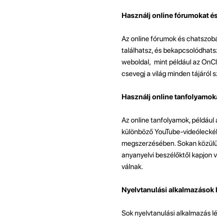
Használj online fórumokat é
Az online fórumok és chatszobá
találhatsz, és bekapcsolódhats
weboldal, mint például az OnCl
csevegj a világ minden tájáról
Használj online tanfolyamok
Az online tanfolyamok, például
különböző YouTube-videóleckék
megszerzésében. Sokan közülük 
anyanyelvi beszélőktől kapjon 
válnak.
Nyelvtanulási alkalmazások 
Sok nyelvtanulási alkalmazás lé