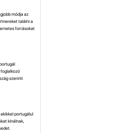
egjobb módja az
tnereket találni a
ernetes forrásokat
portugál
 foglalkozó
szág szerinti
akikkel portugálul
kat kínálnak,
sedet.