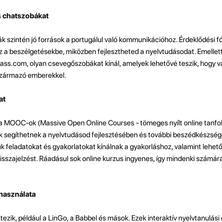
s chatszobákat
k szintén jó források a portugálul való kommunikációhoz. Érdeklődési 
z a beszélgetésekbe, miközben fejlesztheted a nyelvtudásodat. Emelle
ass.com, olyan csevegőszobákat kínál, amelyek lehetővé teszik, hogy v
 származó emberekkel.
at
 a MOOC-ok (Massive Open Online Courses - tömeges nyílt online tanfo
 segíthetnek a nyelvtudásod fejlesztésében és további beszédkészsé
feladatokat és gyakorlatokat kínálnak a gyakorláshoz, valamint lehető
visszajelzést. Ráadásul sok online kurzus ingyenes, így mindenki számár
használata
tezik, például a LinGo, a Babbel és mások. Ezek interaktív nyelvtanulási