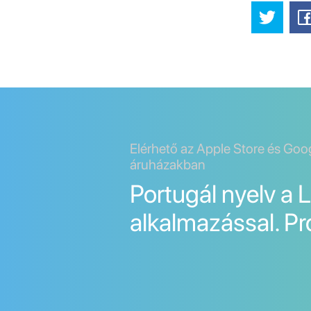
Elérhető az Apple Store és Goo
áruházakban
Portugál nyelv a 
alkalmazással. Pr