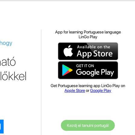
App for learning Portuguese language
LinGo Play
 hogy
ható
lőkkel
Get Portuguese learning app LinGo Play on
Apple Store
or
Google Play
Kezdj el tanulni portugál