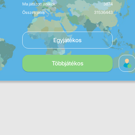
Ma játszott játékok
3874
Összes játék
31536443
Egyjátékos
Többjátékos