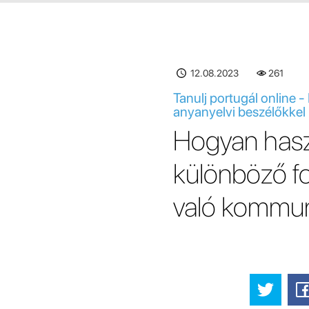
12.08.2023
261
Tanulj portugál online
anyanyelvi beszélőkkel
Hogyan haszn
különböző fo
való kommun