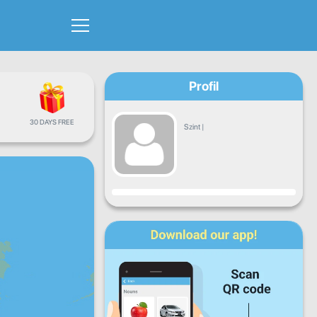
Profil
30 DAYS FREE
Szint
|
Haladás
H
K
Sze
Cs