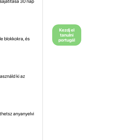
lsajátítása 30 nap
Kezdj el
tanulni
e blokkokra, és
portugál
asználd ki az
thetsz anyanyelvi