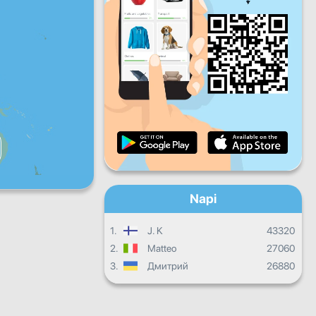
P
Szo
V
Napi haladás
Havi haladás
Bizonyítvány
Összesített eredmény
Napi
1.
J. K
43320
2.
Matteo
27060
3.
Дмитрий
26880