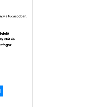
vagy a tudásodban.
felelő
ly időt és
st fogsz