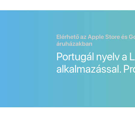
Elérhető az Apple Store és G
áruházakban
Portugál nyelv a 
alkalmazással. Pr