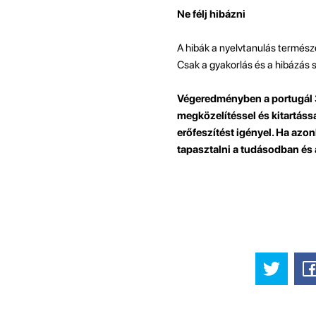
Ne félj hibázni
A hibák a nyelvtanulás természe
Csak a gyakorlás és a hibázás s
Végeredményben a portugál 3
megközelítéssel és kitartássa
erőfeszítést igényel. Ha azon
tapasztalni a tudásodban és 