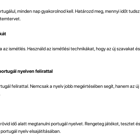
rtugálul, minden nap gyakorolnod kell. Határozd meg, mennyi időt tudsz
ütemtervet.
kát
 az ismétlés. Használd az ismétlési technikákat, hogy az új szavakat és
rtugál nyelven felirattal
tugál felirattal. Nemcsak a nyelv jobb megértésében segít, hanem az új
.
rövid idő alatt megtanulni portugál nyelvet. Rengeteg játékot, tesztet é
portugál nyelv elsajátításában.