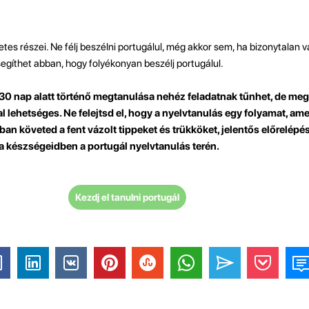
tes részei. Ne félj beszélni portugálul, még akkor sem, ha bizonytalan 
egíthet abban, hogy folyékonyan beszélj portugálul.
0 nap alatt történő megtanulása nehéz feladatnak tűnhet, de meg
l lehetséges. Ne felejtsd el, hogy a nyelvtanulás egy folyamat, ame
ban követed a fent vázolt tippeket és trükköket, jelentős előrelépé
a készségeidben a portugál nyelvtanulás terén.
Kezdj el tanulni portugál