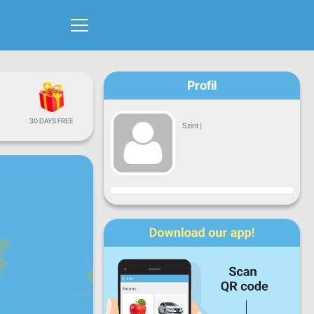
Profil
30 DAYS FREE
Szint
|
Haladás
H
K
Sze
Cs