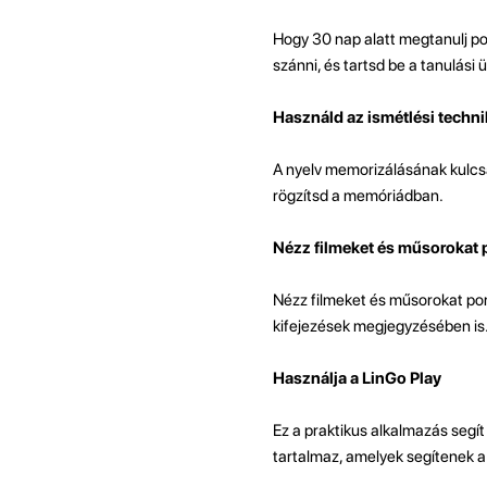
Hogy 30 nap alatt megtanulj po
szánni, és tartsd be a tanulási 
Használd az ismétlési techni
A nyelv memorizálásának kulcsa
rögzítsd a memóriádban.
Nézz filmeket és műsorokat po
Nézz filmeket és műsorokat por
kifejezések megjegyzésében is
Használja a LinGo Play
Ez a praktikus alkalmazás segít 
tartalmaz, amelyek segítenek a 