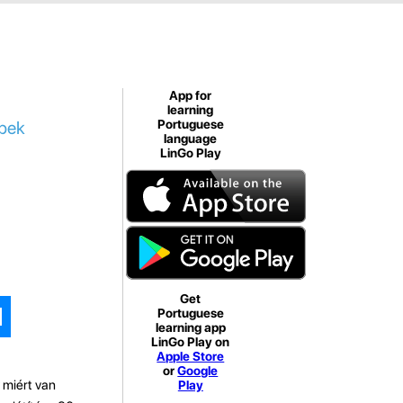
App for
learning
ppek
Portuguese
language
LinGo Play
Get
Portuguese
learning app
LinGo Play on
Apple Store
or
Google
 miért van
Play