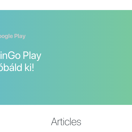
oogle Play
LinGo Play
óbáld ki!
Articles