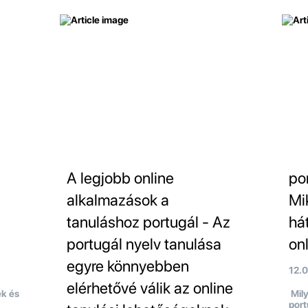
A legjobb online
po
alkalmazások a
Mi
tanuláshoz portugál - Az
há
portugál nyelv tanulása
on
egyre könnyebben
12.
elérhetővé válik az online
ek és
Mily
port