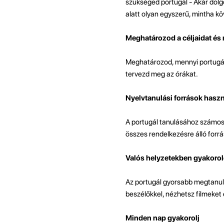
szükséged portugál - Akár dolgo
alatt olyan egyszerű, mintha k
Meghatározod a céljaidat és
Meghatározod, mennyi portugáln
tervezd meg az órákat.
Nyelvtanulási források haszn
A portugál tanulásához számos 
összes rendelkezésre álló forr
Valós helyzetekben gyakorol
Az portugál gyorsabb megtanulá
beszélőkkel, nézhetsz filmeket 
Minden nap gyakorolj