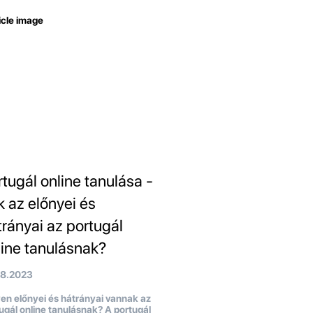
rtugál online tanulása -
k az előnyei és
trányai az portugál
line tanulásnak?
08.2023
en előnyei és hátrányai vannak az
ugál online tanulásnak? A portugál