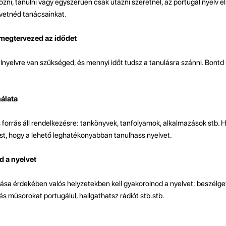
zni, tanulni vagy egyszerűen csak utazni szeretnél, az portugál nyelv e
övetnéd tanácsainkat.
 megtervezed az idődet
yelvre van szükséged, és mennyi időt tudsz a tanulásra szánni. Bontd l
álata
forrás áll rendelkezésre: tankönyvek, tanfolyamok, alkalmazások stb. H
ást, hogy a lehető leghatékonyabban tanulhass nyelvet.
d a nyelvet
sa érdekében valós helyzetekben kell gyakorolnod a nyelvet: beszélge
és műsorokat portugálul, hallgathatsz rádiót stb.stb.