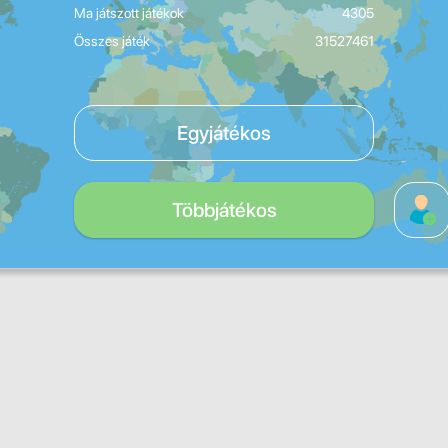
Ma játszott játékok
4305
Összes játék
31527461
Egyjátékos
Többjátékos