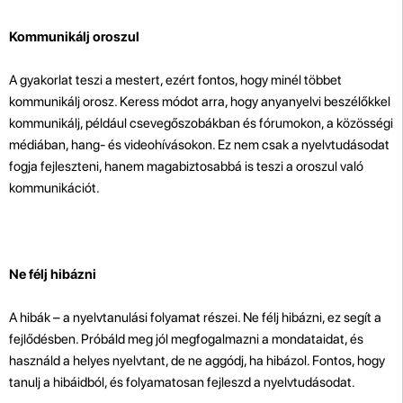
Kommunikálj oroszul
A gyakorlat teszi a mestert, ezért fontos, hogy minél többet
kommunikálj orosz. Keress módot arra, hogy anyanyelvi beszélőkkel
kommunikálj, például csevegőszobákban és fórumokon, a közösségi
médiában, hang- és videohívásokon. Ez nem csak a nyelvtudásodat
fogja fejleszteni, hanem magabiztosabbá is teszi a oroszul való
kommunikációt.
Ne félj hibázni
A hibák – a nyelvtanulási folyamat részei. Ne félj hibázni, ez segít a
fejlődésben. Próbáld meg jól megfogalmazni a mondataidat, és
használd a helyes nyelvtant, de ne aggódj, ha hibázol. Fontos, hogy
tanulj a hibáidból, és folyamatosan fejleszd a nyelvtudásodat.