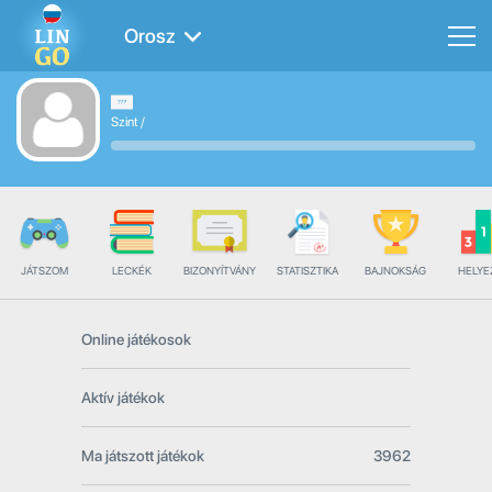
Orosz
Szint
/
JÁTSZOM
LECKÉK
BIZONYÍTVÁNY
STATISZTIKA
BAJNOKSÁG
HELYE
Online játékosok
Aktív játékok
Ma játszott játékok
3962