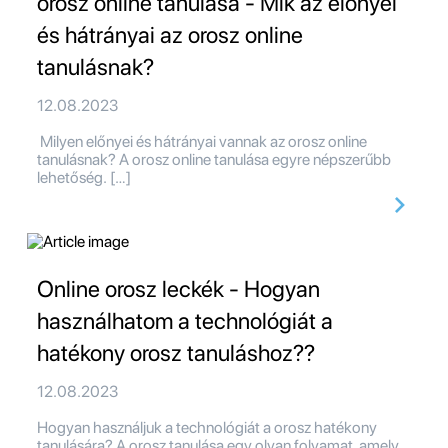
orosz online tanulása - Mik az előnyei
és hátrányai az orosz online
tanulásnak?
12.08.2023
Milyen előnyei és hátrányai vannak az orosz online
tanulásnak? A orosz online tanulása egyre népszerűbb
lehetőség. […]
Online orosz leckék - Hogyan
használhatom a technológiát a
hatékony orosz tanuláshoz??
12.08.2023
Hogyan használjuk a technológiát a orosz hatékony
tanulására? A orosz tanulása egy olyan folyamat, amely