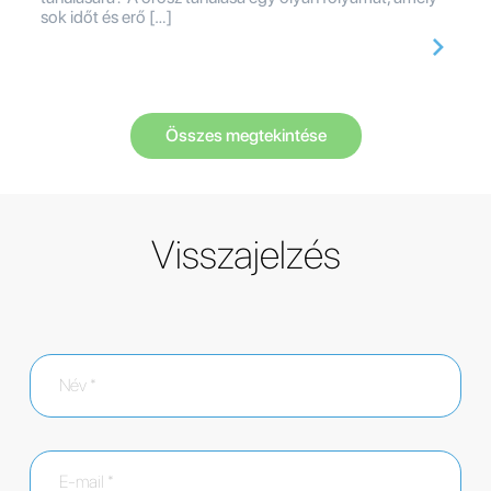
sok időt és erő […]
Összes megtekintése
Visszajelzés