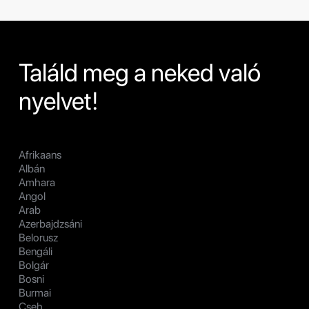
Találd meg a neked való
nyelvet!
Afrikaans
Albán
Amhara
Angol
Arab
Azerbajdzsáni
Belorusz
Bengáli
Bolgár
Bosni
Burmai
Cseh