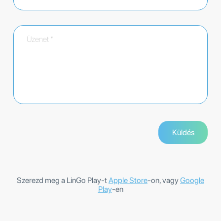
Szerezd meg a LinGo Play-t
Apple Store
-on, vagy
Google
Play
-en