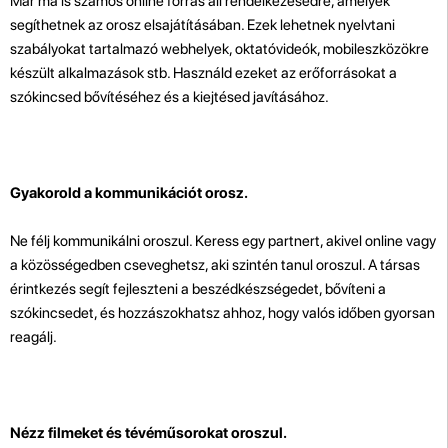
Már ma is számos online forrás áll rendelkezésedre, amelyek
segíthetnek az orosz elsajátításában. Ezek lehetnek nyelvtani
szabályokat tartalmazó webhelyek, oktatóvideók, mobileszközökre
készült alkalmazások stb. Használd ezeket az erőforrásokat a
szókincsed bővítéséhez és a kiejtésed javításához.
Gyakorold a kommunikációt orosz.
Ne félj kommunikálni oroszul. Keress egy partnert, akivel online vagy
a közösségedben cseveghetsz, aki szintén tanul oroszul. A társas
érintkezés segít fejleszteni a beszédkészségedet, bővíteni a
szókincsedet, és hozzászokhatsz ahhoz, hogy valós időben gyorsan
reagálj.
Nézz filmeket és tévéműsorokat oroszul.