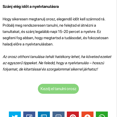
Szánj elég időt a nyelvtanulásra
Hogy sikeresen megtanulj orosz, elegendő időt kell szánnod rá.
Próbálj meg rendszeresen tanulni, ne felejtsd el átnézni a
tanultakat, és szánj legalább napi 15-20 percet a nyelvre. Ez
segíteni fog abban, hogy megtartsd a tudásodat, és fokozatosan
haladj előre a nyelvtanulásban.
Az orosz otthoni tanulása tehát hatékony lehet, ha követed ezeket
az egyszerű tippeket. Ne feledd, hogy a nyelvtanulás – hosszú
folyamat, de kitartással és szorgalommal sikerrel járhatsz!
Kezdj el tanulni orosz