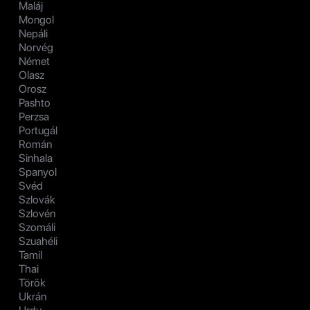
Maláj
Mongol
Nepáli
Norvég
Német
Olasz
Orosz
Pashto
Perzsa
Portugál
Román
Sinhala
Spanyol
Svéd
Szlovák
Szlovén
Szomáli
Szuahéli
Tamil
Thai
Török
Ukrán