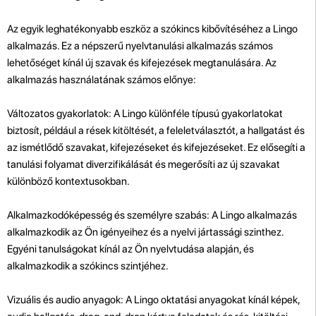
Az egyik leghatékonyabb eszköz a szókincs kibővítéséhez a Lingo
alkalmazás. Ez a népszerű nyelvtanulási alkalmazás számos
lehetőséget kínál új szavak és kifejezések megtanulására. Az
alkalmazás használatának számos előnye:
Változatos gyakorlatok: A Lingo különféle típusú gyakorlatokat
biztosít, például a rések kitöltését, a feleletválasztót, a hallgatást és
az ismétlődő szavakat, kifejezéseket és kifejezéseket. Ez elősegíti a
tanulási folyamat diverzifikálását és megerősíti az új szavakat
különböző kontextusokban.
Alkalmazkodóképesség és személyre szabás: A Lingo alkalmazás
alkalmazkodik az Ön igényeihez és a nyelvi jártassági szinthez.
Egyéni tanulságokat kínál az Ön nyelvtudása alapján, és
alkalmazkodik a szókincs szintjéhez.
Vizuális és audio anyagok: A Lingo oktatási anyagokat kínál képek,