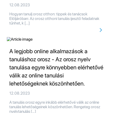
12.08.2023
Hogyan tanulj orosz otthon: tippek és tanácsok
Elöljáróban: Az orosz otthoni tanulás ijesztő feladatnak
tűnhet, k […]
A legjobb online alkalmazások a
tanuláshoz orosz - Az orosz nyelv
tanulása egyre könnyebben elérhetővé
válik az online tanulási
lehetőségeknek köszönhetően.
12.08.2023
A tanulás orosz egyre inkább elérhetővé válik az online
tanulás lehetőségeinek köszönhetően. Rengeteg orosz
nyelvtanulás […]