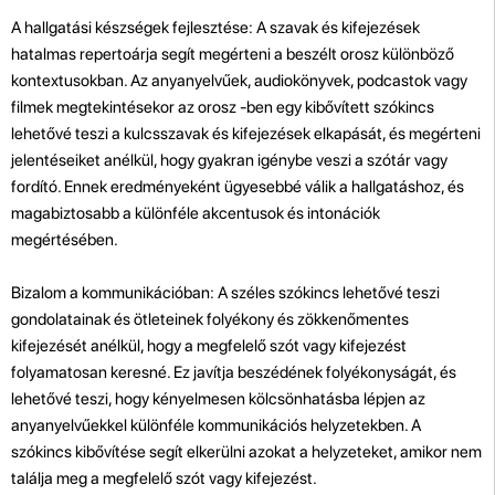
A hallgatási készségek fejlesztése: A szavak és kifejezések
hatalmas repertoárja segít megérteni a beszélt orosz különböző
kontextusokban. Az anyanyelvűek, audiokönyvek, podcastok vagy
filmek megtekintésekor az orosz -ben egy kibővített szókincs
lehetővé teszi a kulcsszavak és kifejezések elkapását, és megérteni
jelentéseiket anélkül, hogy gyakran igénybe veszi a szótár vagy
fordító. Ennek eredményeként ügyesebbé válik a hallgatáshoz, és
magabiztosabb a különféle akcentusok és intonációk
megértésében.
Bizalom a kommunikációban: A széles szókincs lehetővé teszi
gondolatainak és ötleteinek folyékony és zökkenőmentes
kifejezését anélkül, hogy a megfelelő szót vagy kifejezést
folyamatosan keresné. Ez javítja beszédének folyékonyságát, és
lehetővé teszi, hogy kényelmesen kölcsönhatásba lépjen az
anyanyelvűekkel különféle kommunikációs helyzetekben. A
szókincs kibővítése segít elkerülni azokat a helyzeteket, amikor nem
találja meg a megfelelő szót vagy kifejezést.