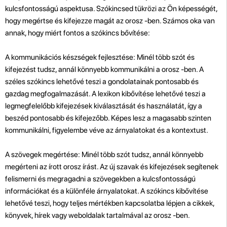
kulcsfontosságú aspektusa. Szókincsed tükrözi az Ön képességét,
hogy megértse és kifejezze magát az orosz -ben. Számos oka van
annak, hogy miért fontos a szókincs bővítése:
A kommunikációs készségek fejlesztése: Minél több szót és
kifejezést tudsz, annál könnyebb kommunikálni a orosz -ben. A
széles szókincs lehetővé teszi a gondolatainak pontosabb és
gazdag megfogalmazását. A lexikon kibővítése lehetővé teszi a
legmegfelelőbb kifejezések kiválasztását és használatát, így a
beszéd pontosabb és kifejezőbb. Képes lesz a magasabb szinten
kommunikálni, figyelembe véve az árnyalatokat és a kontextust.
A szövegek megértése: Minél több szót tudsz, annál könnyebb
megérteni az írott orosz írást. Az új szavak és kifejezések segítenek
felismerni és megragadni a szövegekben a kulcsfontosságú
információkat és a különféle árnyalatokat. A szókincs kibővítése
lehetővé teszi, hogy teljes mértékben kapcsolatba lépjen a cikkek,
könyvek, hírek vagy weboldalak tartalmával az orosz -ben.