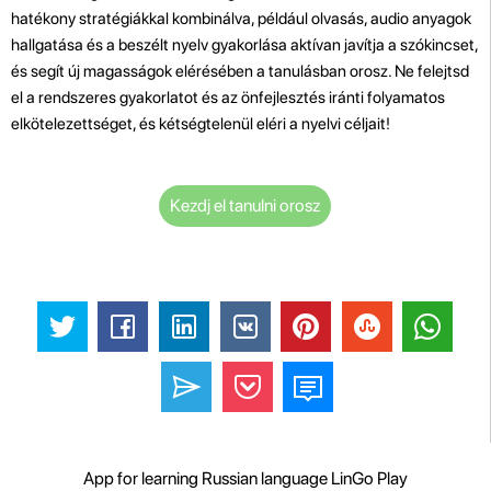
hatékony stratégiákkal kombinálva, például olvasás, audio anyagok
hallgatása és a beszélt nyelv gyakorlása aktívan javítja a szókincset,
és segít új magasságok elérésében a tanulásban orosz. Ne felejtsd
el a rendszeres gyakorlatot és az önfejlesztés iránti folyamatos
elkötelezettséget, és kétségtelenül eléri a nyelvi céljait!
Kezdj el tanulni orosz
App for learning Russian language LinGo Play