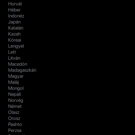
Horvát
Héber
Indonéz
Japán
Katalán
Kazah
Kóreai
Lengyel
Lett
Litván
Macedón
Madagaszkári
Magyar
Maláj
Mongol
Nepáli
Norvég
Német
Olasz
Orosz
Pashto
Perzsa