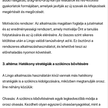
audio hallgatás, drag-and-drop kártya feladatok és rés-kitöltési
gyakorlatok formájában, amelyek javítják az új szavak és kifejezések
megértését és megőrzését.
Motivációs rendszer: Az alkalmazás magában foglalja a jutalmakat
és az eredményességi rendszert, amely motiválja Önt a tanulás
folytatására és az új célok elérésére. Az összes szint sikeres
kitöltése után a Lingo valódi tanúsítványt ad ki. Ez ösztönzi a
rendszeres alkalmazáshasználatot, és lehetővé teszi az
előrehaladás nyomon követését.
3. altéma: Hatékony stratégiák a szókincs bővítésére
A Lingo alkalmazás használatán kívül vannak más hatékony
stratégiák is a szókincs kidolgozására, miközben megtanulják orosz.
Íme néhány közülük:
Olvasás: A szókincs kibővítésének egyik legkedvezőbb módja a
orosz olvasás. Kezdheti olyan egyszerű olvasóanyagokkal, mint a