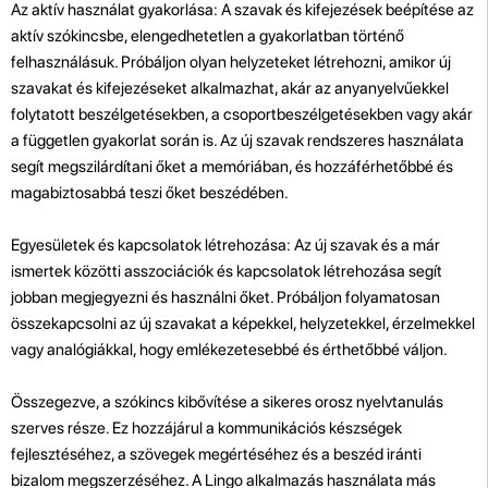
Az aktív használat gyakorlása: A szavak és kifejezések beépítése az
aktív szókincsbe, elengedhetetlen a gyakorlatban történő
felhasználásuk. Próbáljon olyan helyzeteket létrehozni, amikor új
szavakat és kifejezéseket alkalmazhat, akár az anyanyelvűekkel
folytatott beszélgetésekben, a csoportbeszélgetésekben vagy akár
a független gyakorlat során is. Az új szavak rendszeres használata
segít megszilárdítani őket a memóriában, és hozzáférhetőbbé és
magabiztosabbá teszi őket beszédében.
Egyesületek és kapcsolatok létrehozása: Az új szavak és a már
ismertek közötti asszociációk és kapcsolatok létrehozása segít
jobban megjegyezni és használni őket. Próbáljon folyamatosan
összekapcsolni az új szavakat a képekkel, helyzetekkel, érzelmekkel
vagy analógiákkal, hogy emlékezetesebbé és érthetőbbé váljon.
Összegezve, a szókincs kibővítése a sikeres orosz nyelvtanulás
szerves része. Ez hozzájárul a kommunikációs készségek
fejlesztéséhez, a szövegek megértéséhez és a beszéd iránti
bizalom megszerzéséhez. A Lingo alkalmazás használata más