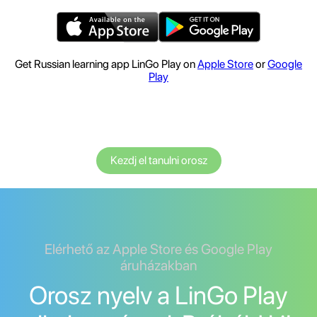
Get Russian learning app LinGo Play on
Apple Store
or
Google
Play
Kezdj el tanulni orosz
Elérhető az Apple Store és Google Play
áruházakban
Orosz nyelv a LinGo Play