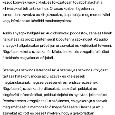
kezdő könyvek vagy cikkek, és fokozatosan tovább haladhat a
kihívásokkal teli tartalomhoz. Olvasás közben figyeljen az
ismeretlen szavakra és kifejezésekre, és próbálja meg memorizálni
vagy leírni azokat későbbi tanulmányokhoz.
Audio anyagok hallgatása: Audiokönyvek, podcastok, zene és filmek
hallgatása az orosz szintén segít kibővíteni a szókincset. Az audio
anyagok hallgatásakor próbáljon új szavakat és kiejtésüket felvenni.
Rögzítse ezeket a szavakat és kifejezéseket, és vizsgálja felül őket
áttekintés és gyakorlat céljából.
Személyes szókincs létrehozása: A személyes szókincs -folyóirat
tartása hatékony módja az új szavak és kifejezések
megtanulásának megszervezésének és rendszerezésének.
Rögzítsen új szavakat, fordításokat, használati példákat és
kiegészítő információkat, például kiejtést és nyelvtani jellemzőket.
Rendszeresen vizsgálja felül a szókincset, és gyakorolja a szavak
megismétlését a memorizáció megerősítésére. Használja az új
szavakat az írott és beszélt nyelvén, hogy a gyakorlatban