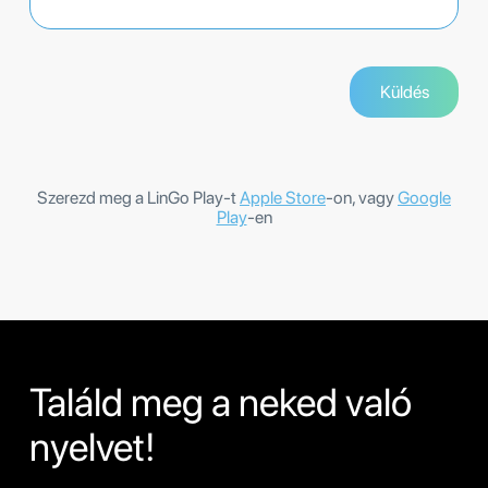
Szerezd meg a LinGo Play-t
Apple Store
-on, vagy
Google
Play
-en
Találd meg a neked való
nyelvet!