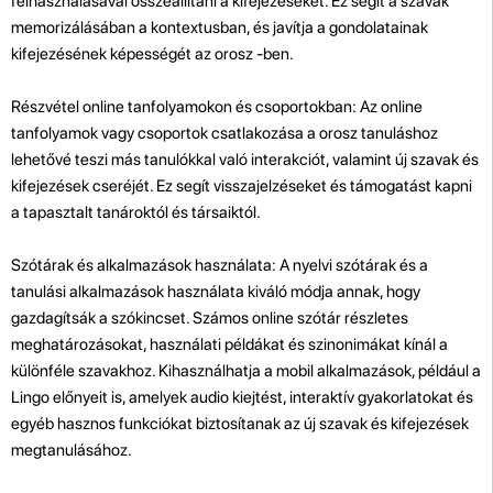
felhasználásával összeállítani a kifejezéseket. Ez segít a szavak
memorizálásában a kontextusban, és javítja a gondolatainak
kifejezésének képességét az orosz -ben.
Részvétel online tanfolyamokon és csoportokban: Az online
tanfolyamok vagy csoportok csatlakozása a orosz tanuláshoz
lehetővé teszi más tanulókkal való interakciót, valamint új szavak és
kifejezések cseréjét. Ez segít visszajelzéseket és támogatást kapni
a tapasztalt tanároktól és társaiktól.
Szótárak és alkalmazások használata: A nyelvi szótárak és a
tanulási alkalmazások használata kiváló módja annak, hogy
gazdagítsák a szókincset. Számos online szótár részletes
meghatározásokat, használati példákat és szinonimákat kínál a
különféle szavakhoz. Kihasználhatja a mobil alkalmazások, például a
Lingo előnyeit is, amelyek audio kiejtést, interaktív gyakorlatokat és
egyéb hasznos funkciókat biztosítanak az új szavak és kifejezések
megtanulásához.