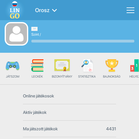
Orosz
Szint
/
JÁTSZOM
LECKÉK
BIZONYÍTVÁNY
STATISZTIKA
BAJNOKSÁG
HELYE
Online játékosok
Aktív játékok
Ma játszott játékok
4431