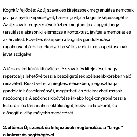
Kognitív fejlődés: Az új szavak és kifejezések megtanulása nemcsak
javítja a nyelvi képességeit, hanem javítja a kognitív képességét is.
Az új szavak megszerzése közben megtanítja az agyát, hogy
társulást alakítson ki, elemezze a kontextust, javítsa a memóriát és
az érvelést. Következésképpen a kognitív gondolkodása
rugalmasabbá és hatékonyabbá válik, az élet más aspektusainak
javát szolgálva.
A társadalmi körök kibővítése: A szavak és kifejezések nagy
repertoárja lehetővé teszi a beszélgetések szélesebb körében való
részvételt. Részt vehet a megbeszélésekben, megoszthatja
gondolatait és véleményét, megértheti és értelmezheti mások
nézőpontjait. A szókincs kibővítése inkább fogékonyabbá teszi a
kulturális és társadalmi sokféleséget, kibővíti a látókörét, és
elősegíti a világ mélyebb megértését.
2. altéma: Új szavak és kifejezések megtanulása a "Lingo"
alkalmazás segítségével