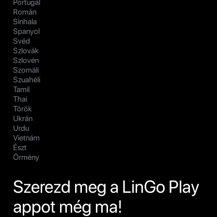
Portugál
Román
Sinhala
Spanyol
Svéd
Szlovák
Szlovén
Szomáli
Szuahéli
Tamil
Thai
Török
Ukrán
Urdu
Vietnám
Észt
Örmény
Szerezd meg a LinGo Play
appot még ma!