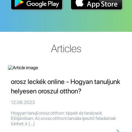
Articles
orosz leckék online - Hogyan tanuljunk
helyesen oroszul otthon?
12.08.2023
Hogyan tanulj orosz otthon: tippek és tanácsok
Elöljáróban: Az orosz otthoni tanulás ijesztő feladatnak
tűnhet, k […]