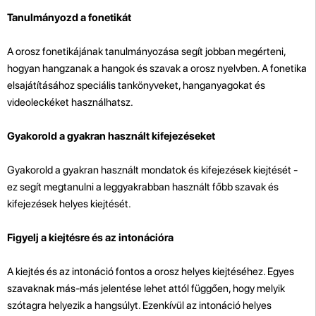
Tanulmányozd a fonetikát
A orosz fonetikájának tanulmányozása segít jobban megérteni,
hogyan hangzanak a hangok és szavak a orosz nyelvben. A fonetika
elsajátításához speciális tankönyveket, hanganyagokat és
videoleckéket használhatsz.
Gyakorold a gyakran használt kifejezéseket
Gyakorold a gyakran használt mondatok és kifejezések kiejtését -
ez segít megtanulni a leggyakrabban használt főbb szavak és
kifejezések helyes kiejtését.
Figyelj a kiejtésre és az intonációra
A kiejtés és az intonáció fontos a orosz helyes kiejtéséhez. Egyes
szavaknak más-más jelentése lehet attól függően, hogy melyik
szótagra helyezik a hangsúlyt. Ezenkívül az intonáció helyes