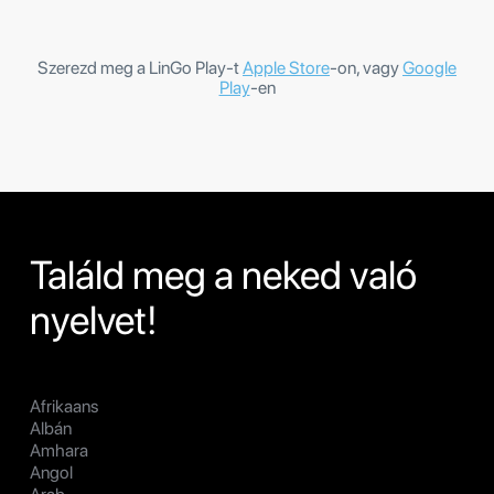
Szerezd meg a LinGo Play-t
Apple Store
-on, vagy
Google
Play
-en
Találd meg a neked való
nyelvet!
Afrikaans
Albán
Amhara
Angol