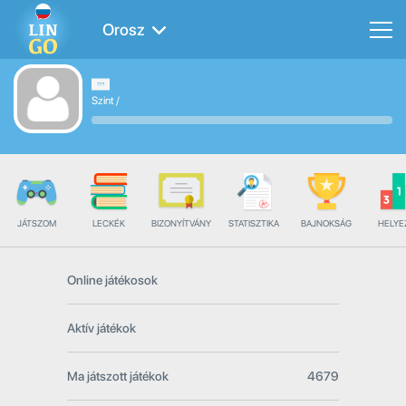
Orosz
Szint
/
JÁTSZOM
LECKÉK
BIZONYÍTVÁNY
STATISZTIKA
BAJNOKSÁG
HELYE
Online játékosok
Aktív játékok
Ma játszott játékok
4679