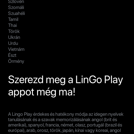
Szlovén
Szomáli
Szuahéli
Tamil
Thai
Török
Ukrán
Urdu
Vietnám
Észt
Örmény
Szerezd meg a LinGo Play
appot még ma!
A Lingo Play érdekes és hatékony módja az idegen nyelvek
tanulásának és a szavak memorizálásának angol (brit és
amerikai), spanyol, francia, német, olasz, portugál (brazil és
európai), arab, orosz, török, japán, kínai vagy koreai, angol