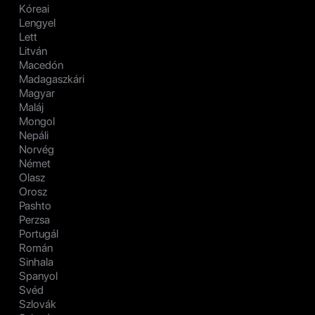
Kóreai
Lengyel
Lett
Litván
Macedón
Madagaszkári
Magyar
Maláj
Mongol
Nepáli
Norvég
Német
Olasz
Orosz
Pashto
Perzsa
Portugál
Román
Sinhala
Spanyol
Svéd
Szlovák