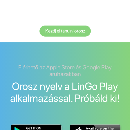
Kezdj el tanulni orosz
Elérhető az Apple Store és Google Play
áruházakban
Orosz nyelv a LinGo Play
alkalmazással. Próbáld ki!