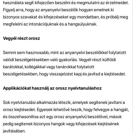
használata segít kifejezően beszélni és megmutatni az érzelmeidet.
Figyelj arra, hogy az anyanyelvi beszélők hogyan emelnek ki
bizonyos szavakat és kifejezéseket egy mondatban, és próbálj meg
megfelelni az intonációjuknak és a hangsúlyuknak.
Vegyél részt orosz
Semmi sem hasznosabb, mint az anyanyelvi beszélőkkel folytatott
valódi beszélgetésekben való gyakorlás. Vegyél részt külföldi
barátokkal, kollégákkal vagy tanárokkal folytatott
beszélgetésekben, hogy visszajelzést kapj és javítsd a kiejtésedet.
Applikációkat használj az orosz nyelvtanuláshoz
Sok nyelvtanulási alkalmazás létezik, amelyek segítenek javítani a
orosz kiejtésedet. Egyesek lehetővé teszik, hogy felvegye a hangját,
és összehasonlítsa azt egy orosz anyanyelvű beszélővel, mások
pedig segítenek bizonyos hangok vagy kifejezések kiejtésének
javításában.