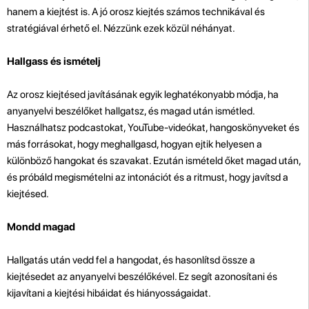
hanem a kiejtést is. A jó orosz kiejtés számos technikával és
stratégiával érhető el. Nézzünk ezek közül néhányat.
Hallgass és ismételj
Az orosz kiejtésed javításának egyik leghatékonyabb módja, ha
anyanyelvi beszélőket hallgatsz, és magad után ismétled.
Használhatsz podcastokat, YouTube-videókat, hangoskönyveket és
más forrásokat, hogy meghallgasd, hogyan ejtik helyesen a
különböző hangokat és szavakat. Ezután ismételd őket magad után,
és próbáld megismételni az intonációt és a ritmust, hogy javítsd a
kiejtésed.
Mondd magad
Hallgatás után vedd fel a hangodat, és hasonlítsd össze a
kiejtésedet az anyanyelvi beszélőkével. Ez segít azonosítani és
kijavítani a kiejtési hibáidat és hiányosságaidat.