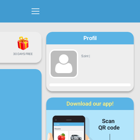
Profil
30 DAYS FREE
Szint
|
Haladás
H
K
Sze
Cs