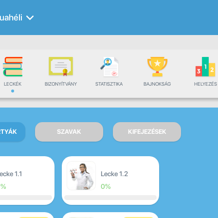
uahéli
LECKÉK
BIZONYÍTVÁNY
STATISZTIKA
BAJNOKSÁG
HELYEZÉS
RTYÁK
SZAVAK
KIFEJEZÉSEK
ecke 1.1
Lecke 1.2
0%
0%