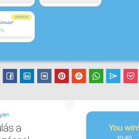
PRÉMIUM
ónusz!
0%
gyen
lás a