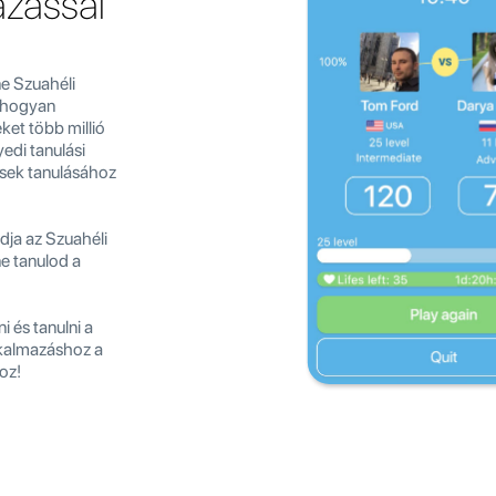
azással
ne Szuahéli
s hogyan
ket több millió
edi tanulási
ések tanulásához
dja az Szuahéli
ne tanulod a
i és tanulni a
lkalmazáshoz a
oz!