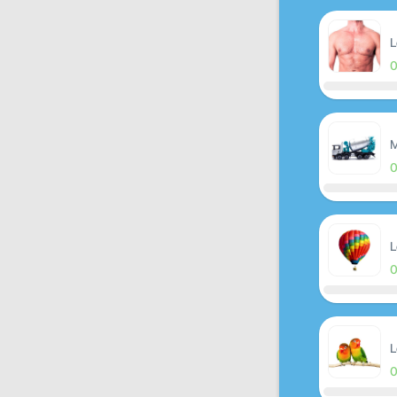
L
M
L
L