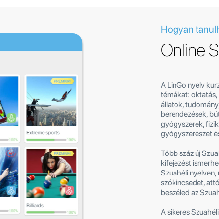
Hogyan tanulh
Online S
A LinGo nyelv kur
témákat: oktatás, 
állatok, tudomány,
berendezések, bút
gyógyszerek, fizi
gyógyszerészet é
Több száz új Szuah
kifejezést ismerh
Szuahéli nyelven,
szókincsedet, att
beszéled az Szuahé
A sikeres Szuahéli