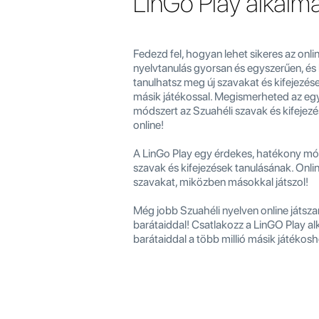
LinGo Play alkalm
Fedezd fel, hogyan lehet sikeres az onli
nyelvtanulás gyorsan és egyszerűen, é
tanulhatsz meg új szavakat és kifejezése
másik játékossal. Megismerheted az egy
módszert az Szuahéli szavak és kifejez
online!
A LinGo Play egy érdekes, hatékony mó
szavak és kifejezések tanulásának. Onli
szavakat, miközben másokkal játszol!
Még jobb Szuahéli nyelven online játszan
barátaiddal! Csatlakozz a LinGO Play a
barátaiddal a több millió másik játékosh