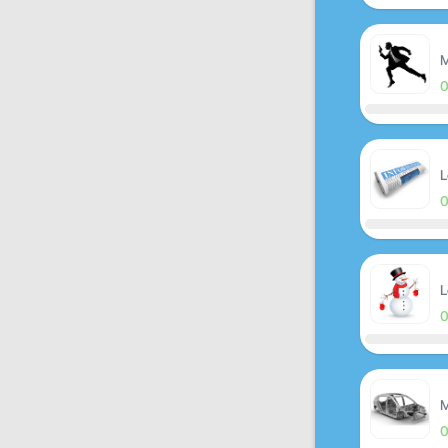
M
L
L
M