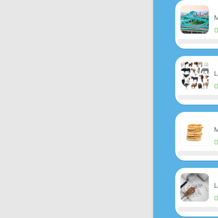
M
L
M
L