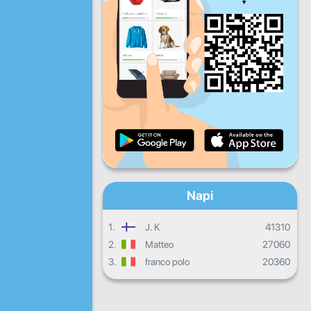
P
Szo
V
Napi haladás
Havi haladás
Bizonyítvány
Összesített eredmény
Napi
1.
J. K
41310
2.
Matteo
27060
3.
franco polo
20360