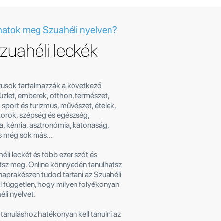
atok meg Szuahéli nyelven?
zuahéli leckék
zusok tartalmazzák a következő
üzlet, emberek, otthon, természet,
 sport és turizmus, művészet, ételek,
orok, szépség és egészség,
ka, kémia, asztronómia, katonaság,
s még sok más...
éli leckét és több ezer szót és
etsz meg. Online könnyedén tanulhatsz
 naprakészen tudod tartani az Szuahéli
ól független, hogy milyen folyékonyan
li nyelvet.
 tanuláshoz hatékonyan kell tanulni az