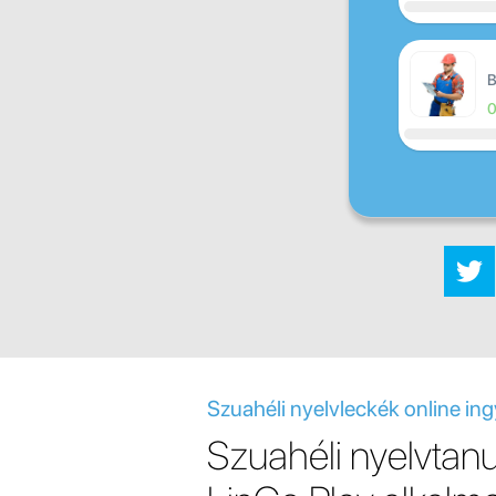
B
Szuahéli nyelvleckék online in
Szuahéli nyelvtanu