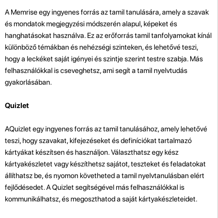
A Memrise egy ingyenes forrás az tamil tanulására, amely a szavak
és mondatok megjegyzési módszerén alapul, képeket és
hanghatásokat használva. Ez az erőforrás tamil tanfolyamokat kínál
különböző témákban és nehézségi szinteken, és lehetővé teszi,
hogy a leckéket saját igényei és szintje szerint testre szabja. Más
felhasználókkal is cseveghetsz, ami segít a tamil nyelvtudás
gyakorlásában.
Quizlet
AQuizlet egy ingyenes forrás az tamil tanulásához, amely lehetővé
teszi, hogy szavakat, kifejezéseket és definíciókat tartalmazó
kártyákat készítsen és használjon. Választhatsz egy kész
kártyakészletet vagy készíthetsz sajátot, teszteket és feladatokat
állíthatsz be, és nyomon követheted a tamil nyelvtanulásban elért
fejlődésedet. A Quizlet segítségével más felhasználókkal is
kommunikálhatsz, és megoszthatod a saját kártyakészleteidet.