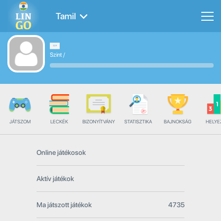
Tamil
Szint
/
JÁTSZOM
LECKÉK
BIZONYÍTVÁNY
STATISZTIKA
BAJNOKSÁG
HELYE
Online játékosok
Aktív játékok
Ma játszott játékok
4735