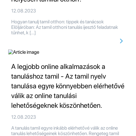
12.08.2023
Hogyan tanulj tamil otthon: tippek és tanácsok
Elöljáróban: Az tamil otthoni tanulás ijesztő feladatnak
tűnhet, k […]
A legjobb online alkalmazások a
tanuláshoz tamil - Az tamil nyelv
tanulása egyre könnyebben elérhetővé
válik az online tanulási
lehetőségeknek köszönhetően.
12.08.2023
A tanulás tamil egyre inkább elérhetővé válik az online
tanulás lehetőségeinek köszönhetően. Rengeteg tamil