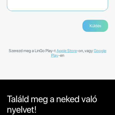
Szerezd meg a LinGo Play-t
Apple Store
-on, vagy
Google
Play
-en
Találd meg a neked való
nyelvet!