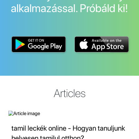
alkalmazással. Próbáld ki!
Articles
tamil leckék online - Hogyan tanuljunk
helyesen tamilul otthon?