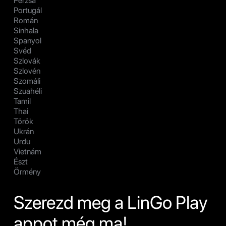
Perzsa
Portugál
Román
Sinhala
Spanyol
Svéd
Szlovák
Szlovén
Szomáli
Szuahéli
Tamil
Thai
Török
Ukrán
Urdu
Vietnám
Észt
Örmény
Szerezd meg a LinGo Play
appot még ma!