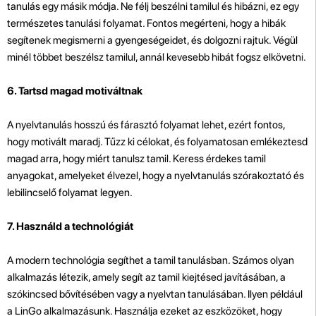
tanulás egy másik módja. Ne félj beszélni tamilul és hibázni, ez egy
természetes tanulási folyamat. Fontos megérteni, hogy a hibák
segítenek megismerni a gyengeségeidet, és dolgozni rajtuk. Végül
minél többet beszélsz tamilul, annál kevesebb hibát fogsz elkövetni.
6. Tartsd magad motiváltnak
A nyelvtanulás hosszú és fárasztó folyamat lehet, ezért fontos,
hogy motivált maradj. Tűzz ki célokat, és folyamatosan emlékeztesd
magad arra, hogy miért tanulsz tamil. Keress érdekes tamil
anyagokat, amelyeket élvezel, hogy a nyelvtanulás szórakoztató és
lebilincselő folyamat legyen.
7. Használd a technológiát
A modern technológia segíthet a tamil tanulásban. Számos olyan
alkalmazás létezik, amely segít az tamil kiejtésed javításában, a
szókincsed bővítésében vagy a nyelvtan tanulásában. Ilyen például
a LinGo alkalmazásunk. Használja ezeket az eszközöket, hogy