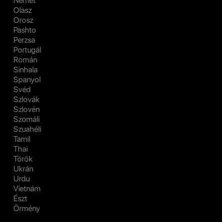
Német
Olasz
Orosz
Pashto
Perzsa
Portugál
Román
Sinhala
Spanyol
Svéd
Szlovák
Szlovén
Szomáli
Szuahéli
Tamil
Thai
Török
Ukrán
Urdu
Vietnám
Észt
Örmény