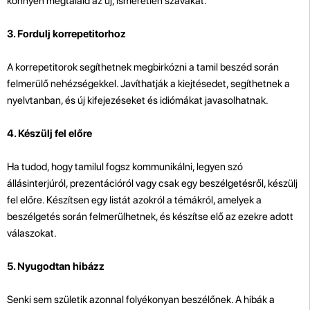
könnyen megtaláld az új, ismeretlen szavakat.
3. Fordulj korrepetitorhoz
A korrepetitorok segíthetnek megbirkózni a tamil beszéd során
felmerülő nehézségekkel. Javíthatják a kiejtésedet, segíthetnek a
nyelvtanban, és új kifejezéseket és idiómákat javasolhatnak.
4. Készülj fel előre
Ha tudod, hogy tamilul fogsz kommunikálni, legyen szó
állásinterjúról, prezentációról vagy csak egy beszélgetésről, készülj
fel előre. Készítsen egy listát azokról a témákról, amelyek a
beszélgetés során felmerülhetnek, és készítse elő az ezekre adott
válaszokat.
5. Nyugodtan hibázz
Senki sem születik azonnal folyékonyan beszélőnek. A hibák a