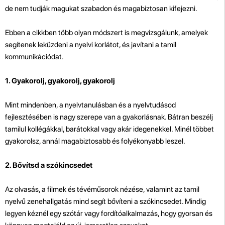
de nem tudják magukat szabadon és magabiztosan kifejezni.
Ebben a cikkben több olyan módszert is megvizsgálunk, amelyek
segítenek leküzdeni a nyelvi korlátot, és javítani a tamil
kommunikációdat.
1. Gyakorolj, gyakorolj, gyakorolj
Mint mindenben, a nyelvtanulásban és a nyelvtudásod
fejlesztésében is nagy szerepe van a gyakorlásnak. Bátran beszélj
tamilul kollégákkal, barátokkal vagy akár idegenekkel. Minél többet
gyakorolsz, annál magabiztosabb és folyékonyabb leszel.
2. Bővítsd a szókincsedet
Az olvasás, a filmek és tévéműsorok nézése, valamint az tamil
nyelvű zenehallgatás mind segít bővíteni a szókincsedet. Mindig
legyen kéznél egy szótár vagy fordítóalkalmazás, hogy gyorsan és