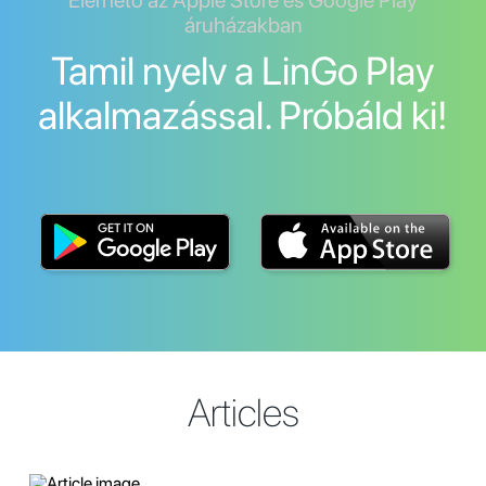
Elérhető az Apple Store és Google Play
áruházakban
Tamil nyelv a LinGo Play
alkalmazással. Próbáld ki!
Articles