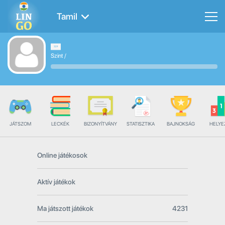
Tamil
Szint
/
JÁTSZOM
LECKÉK
BIZONYÍTVÁNY
STATISZTIKA
BAJNOKSÁG
HELYE
Online játékosok
Aktív játékok
Ma játszott játékok
4231