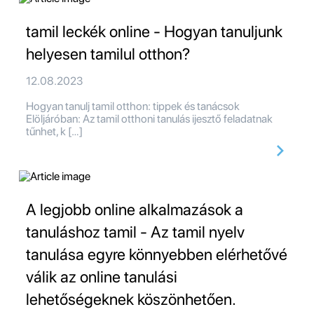
tamil leckék online - Hogyan tanuljunk
helyesen tamilul otthon?
12.08.2023
Hogyan tanulj tamil otthon: tippek és tanácsok
Elöljáróban: Az tamil otthoni tanulás ijesztő feladatnak
tűnhet, k […]
A legjobb online alkalmazások a
tanuláshoz tamil - Az tamil nyelv
tanulása egyre könnyebben elérhetővé
válik az online tanulási
lehetőségeknek köszönhetően.