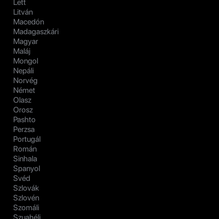
Lett
Litván
Macedón
Madagaszkári
Magyar
Maláj
Mongol
Nepáli
Norvég
Német
Olasz
Orosz
Pashto
Perzsa
Portugál
Román
Sinhala
Spanyol
Svéd
Szlovák
Szlovén
Szomáli
Szuahéli