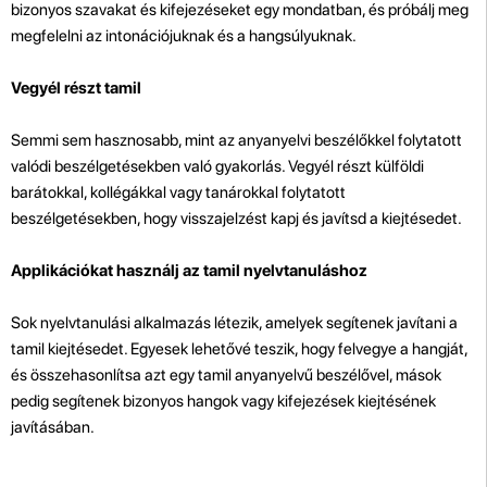
bizonyos szavakat és kifejezéseket egy mondatban, és próbálj meg
megfelelni az intonációjuknak és a hangsúlyuknak.
Vegyél részt tamil
Semmi sem hasznosabb, mint az anyanyelvi beszélőkkel folytatott
valódi beszélgetésekben való gyakorlás. Vegyél részt külföldi
barátokkal, kollégákkal vagy tanárokkal folytatott
beszélgetésekben, hogy visszajelzést kapj és javítsd a kiejtésedet.
Applikációkat használj az tamil nyelvtanuláshoz
Sok nyelvtanulási alkalmazás létezik, amelyek segítenek javítani a
tamil kiejtésedet. Egyesek lehetővé teszik, hogy felvegye a hangját,
és összehasonlítsa azt egy tamil anyanyelvű beszélővel, mások
pedig segítenek bizonyos hangok vagy kifejezések kiejtésének
javításában.