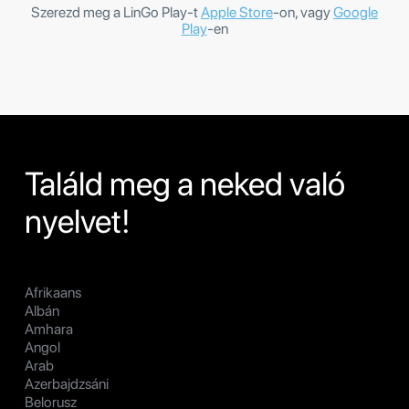
Szerezd meg a LinGo Play-t
Apple Store
-on, vagy
Google
Play
-en
Találd meg a neked való
nyelvet!
Afrikaans
Albán
Amhara
Angol
Arab
Azerbajdzsáni
Belorusz