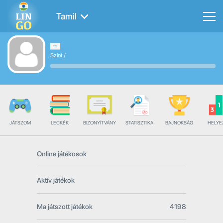
Tamil
Szint
/
JÁTSZOM
LECKÉK
BIZONYÍTVÁNY
STATISZTIKA
BAJNOKSÁG
HELYE
Online játékosok
Aktív játékok
Ma játszott játékok
4198