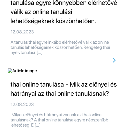
tanulása egyre könnyebben elérhetővé
válik az online tanulási
lehetőségeknek köszönhetően.
12.08.2023
A tanulás thai egyre inkább elérhetővé válik az online
tanulás lehetőségeinek köszönhetően. Rengeteg thai
nyelvtanulási […]
thai online tanulása - Mik az előnyei és
hátrányai az thai online tanulásnak?
12.08.2023
Milyen előnyei és hátrányai vannak az thai online
tanulásnak? A thai online tanulása egyre népszerűbb
lehetőség. E […]