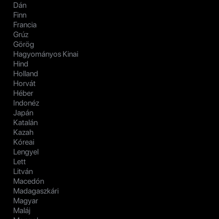
Dán
Finn
Francia
Grúz
Görög
Hagyományos Kinai
Hind
Holland
Horvát
Héber
Indonéz
Japán
Katalán
Kazah
Kóreai
Lengyel
Lett
Litván
Macedón
Madagaszkári
Magyar
Maláj