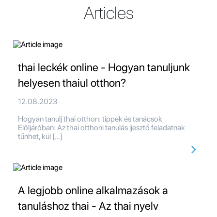
Articles
thai leckék online - Hogyan tanuljunk
helyesen thaiul otthon?
12.08.2023
Hogyan tanulj thai otthon: tippek és tanácsok
Elöljáróban: Az thai otthoni tanulás ijesztő feladatnak
tűnhet, kül […]
A legjobb online alkalmazások a
tanuláshoz thai - Az thai nyelv