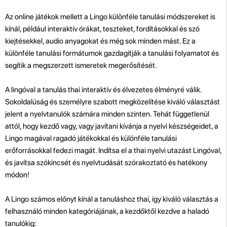
Az online játékok mellett a Lingo különféle tanulási módszereket is
kínál, például interaktív órákat, teszteket, fordításokkal és szó
kiejtésekkel, audio anyagokat és még sok minden mást. Ez a
különféle tanulási formátumok gazdagítják a tanulási folyamatot és
segítik a megszerzett ismeretek megerősítését.
A lingóval a tanulás thai interaktív és élvezetes élményré válik.
Sokoldalúság és személyre szabott megközelítése kiváló választást
jelent a nyelvtanulók számára minden szinten. Tehát függetlenül
attól, hogy kezdő vagy, vagy javítani kívánja a nyelvi készségeidet, a
Lingo magával ragadó játékokkal és különféle tanulási
erőforrásokkal fedezi magát. Indítsa el a thai nyelvi utazást Lingóval,
és javítsa szókincsét és nyelvtudását szórakoztató és hatékony
módon!
A Lingo számos előnyt kínál a tanuláshoz thai, így kiváló választás a
felhasználó minden kategóriájának, a kezdőktől kezdve a haladó
tanulókig: