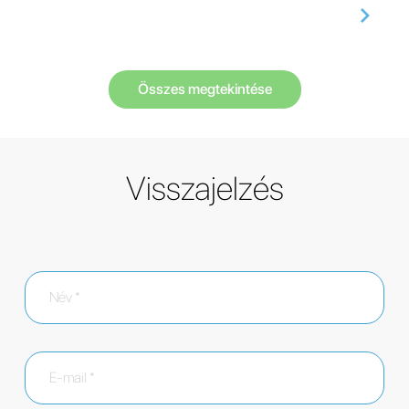
Összes megtekintése
Visszajelzés