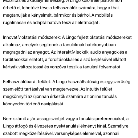
Mobilitás és akadálymentesség: A Lingo különféle platformon
érhető el, lehetővé téve a felhasználók számára, hogy a thai
megtanulják a kényelmét, bármikor és bárhol. A mobilitás
rugalmasan és adaptálhatóvá teszi az életmódját.
Innovatív oktatási módszerek: A Lingo fejlett oktatási módszereket
alkalmaz, amelyek segítenek a tanulóknak hatékonyabban
megragadni az anyagot. Az interaktív leckék, audio anyagok és a
fordításokkal ellátott, a fordításokkal és a szó kiejtésével ellátott
kártyák változatossá és vonzóvá teszik a tanulási folyamatot.
Felhasználóbarát felület: A Lingo használhatóság és egyszerűség
szem előtt tartásával van megtervezve. Az intuitív felület
megkönnyíti az újonnan érkezők számára az online tanulás
könnyedén történő navigálását.
Nem számít a jártassági szintjét vagy a tanulási preferenciákat, a
Lingo átfogó és élvezetes nyelvtanulási élményt kínál. Személyre
szabott megközelítésével, versenyképes elemeivel, azonnali