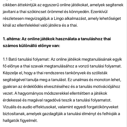
cikkben áttekintjük az egyszerű online játékokat, amelyek segítenek
javítani a thai szókincset örömmel és könnyedén. Ezenkívül
részletesen megvizsgáljuk a Lingo alkalmazást, amely lehetőséget
kínál az ellenfelekkel való játékra és a thai.
1. altéma: Az online játékok használata a tanuláshoz thai
számos különálló előnye van:
1.1 Bató tanulási folyamat: Az online játékok megtanulásának egyik
fő előnye a thai szavak megtanulásához a vonzó tanulási folyamat.
Képzelje el, hogy a thai rendszeres tankönyvek és szólisták
segítségével tanulja meg a tanulást. Ez unalmas és monoton lehet,
gyakran az érdeklődés elvesztéséhez és a tanulás motivációjához
vezet. A hagyományos módszerekkel ellentétben a játékok
érdekessé és magával ragadóvá teszik a tanulási folyamatot.
Vizuális és audio effektusokat, valamint egyedi forgatókönyveket
biztosítanak, amelyek gazdagítják a tanulási élményt és felhívják a
hallgatók figyelmét.