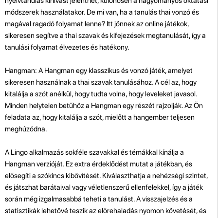
nyelvtanulás kihívást jelenthet, különösen a hagyományos oktatási
módszerek használatakor. De mi van, ha a tanulás thai vonzó és
magával ragadó folyamat lenne? Itt jönnek az online játékok,
sikeresen segítve a thai szavak és kifejezések megtanulását, így a
tanulási folyamat élvezetes és hatékony.
Hangman: A Hangman egy klasszikus és vonzó játék, amelyet
sikeresen használnak a thai szavak tanulásához. A cél az, hogy
kitalálja a szót anélkül, hogy tudta volna, hogy leveleket javasol.
Minden helytelen betűhöz a Hangman egy részét rajzolják. Az Ön
feladata az, hogy kitalálja a szót, mielőtt a hangember teljesen
meghúzódna.
A Lingo alkalmazás sokféle szavakkal és témákkal kínálja a
Hangman verzióját. Ez extra érdeklődést mutat a játékban, és
elősegíti a szókincs kibővítését. Kiválaszthatja a nehézségi szintet,
és játszhat barátaival vagy véletlenszerű ellenfelekkel, így a játék
során még izgalmasabbá teheti a tanulást. A visszajelzés és a
statisztikák lehetővé teszik az előrehaladás nyomon követését, és