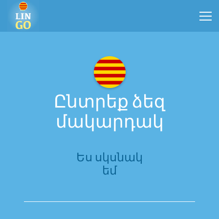
Ընտրեք ձեզ
մակարդակ
Ես սկսնակ
եմ