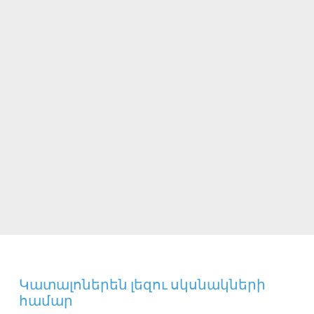
Կատալոներեն լեզու սկսնակների
համար