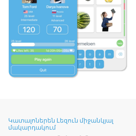
Կատալոներեն Լեզուն միջանկյալ
մակարդակում