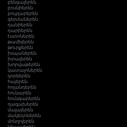
բենգալերեն
բոսնիերեն
բուլղարերեն
գերմաներեն
դանիերեն
դարիերեն
էստոներեն
թամիլերեն
թուրքերեն
իսպաներեն
իտալերեն
խորվաթերեն
կատալոներեն
կորեերեն
հայերեն
հոլանդերեն
հունարեն
հունգարերեն
ղազախերեն
մալայերեն
մակեդոներեն
մոնղոլերեն
նեպալերեն