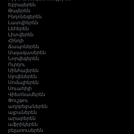
Եբրայերեն
Թայերեն
Ինդոնեզերեն
Լատվիերեն
Լեհերեն
Լիտվերեն
Հինդի
Ճապոներեն
Մալագասերեն
Նորվեգերեն
Ուրդու
Սինհալերեն
Սլովեներեն
Սոմալիերեն
Սուահիլի
Վիետնամերեն
Փուշթու
ադրբեջաներեն
ալբաներեն
արաբերեն
աֆրիկերեն
բելառուսերեն