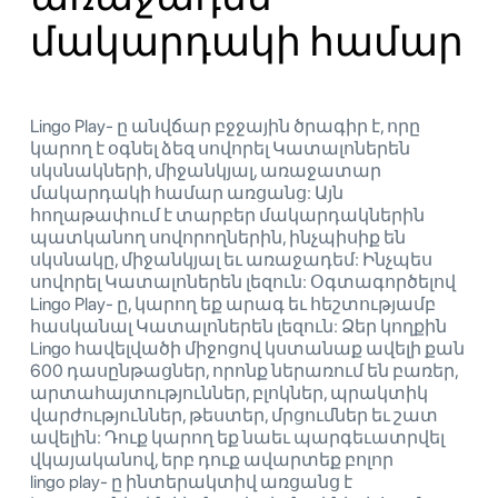
մակարդակի համար
Lingo Play- ը անվճար բջջային ծրագիր է, որը
կարող է օգնել ձեզ սովորել Կատալոներեն
սկսնակների, միջանկյալ, առաջատար
մակարդակի համար առցանց: Այն
հողաթափում է տարբեր մակարդակներին
պատկանող սովորողներին, ինչպիսիք են
սկսնակը, միջանկյալ եւ առաջադեմ: Ինչպես
սովորել Կատալոներեն լեզուն: Օգտագործելով
Lingo Play- ը, կարող եք արագ եւ հեշտությամբ
հասկանալ Կատալոներեն լեզուն: Ձեր կողքին
Lingo հավելվածի միջոցով կստանաք ավելի քան
600 դասընթացներ, որոնք ներառում են բառեր,
արտահայտություններ, բլոկներ, պրակտիկ
վարժություններ, թեստեր, մրցումներ եւ շատ
ավելին: Դուք կարող եք նաեւ պարգեւատրվել
վկայականով, երբ դուք ավարտեք բոլոր
lingo play- ը ինտերակտիվ առցանց է