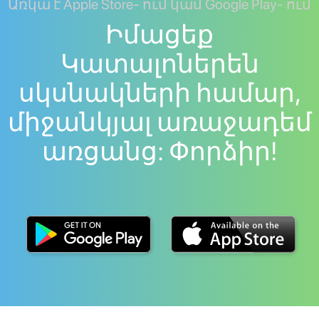
Առկա է Apple Store- ում կամ Google Play- ում
Իմացեք
Կատալոներեն
սկսնակների համար,
միջանկյալ առաջադեմ
առցանց: Փորձիր!