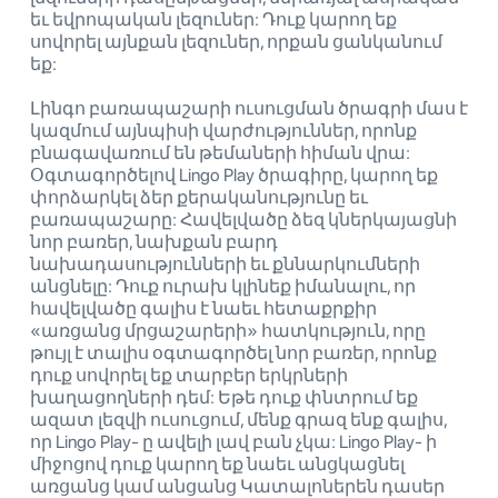
եւ եվրոպական լեզուներ: Դուք կարող եք
սովորել այնքան լեզուներ, որքան ցանկանում
եք:
Լինգո բառապաշարի ուսուցման ծրագրի մաս է
կազմում այնպիսի վարժություններ, որոնք
բնագավառում են թեմաների հիման վրա:
Օգտագործելով Lingo Play ծրագիրը, կարող եք
փորձարկել ձեր քերականությունը եւ
բառապաշարը: Հավելվածը ձեզ կներկայացնի
նոր բառեր, նախքան բարդ
նախադասությունների եւ քննարկումների
անցնելը: Դուք ուրախ կլինեք իմանալու, որ
հավելվածը գալիս է նաեւ հետաքրքիր
«առցանց մրցաշարերի» հատկություն, որը
թույլ է տալիս օգտագործել նոր բառեր, որոնք
դուք սովորել եք տարբեր երկրների
խաղացողների դեմ: Եթե ​​դուք փնտրում եք
ազատ լեզվի ուսուցում, մենք գրազ ենք գալիս,
որ Lingo Play- ը ավելի լավ բան չկա: Lingo Play- ի
միջոցով դուք կարող եք նաեւ անցկացնել
առցանց կամ անցանց Կատալոներեն դասեր