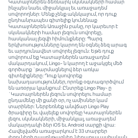
Կատալոներեն ձեռնարկ սկսնակների համար
ինչպես նաեւ միջանկյալ եւ առաջադեմ
սովորողներ: Մենք չենք ակնկալում, որ դուք
ընդհանրապես գիտելիք կունենաք
Կատալոներեն Առաջին բանը, որ կարեւոր է
սկսնակների համար լեզուն սովորելը,
հասկանալ լեզվի հիմունքները: Պարզ
երկխոսությունները կարող են օգնել ձեզ արագ
եւ արդյունավետ սովորել լեզուն: Եթե ​​դուք
սովորում եք Կատալոներեն առաջադեմ
մակարդակում, Lingo- ն կարող է աջակցել մեծ
գործարք `թարմացնելով ձեր առկա
գիտելիքները: Դուք կսովորեք
նախադասություններ, որոնք օգտագործվում
են առօրյա կյանքում: Ընտրեք Lingo Play- ը
`Կատալոներեն լեզուն սովորելու համար
ընդամենը մի քանի օր, ոչ ամիսներ կամ
տարիներ: Ներբեռնեք անվճար Lingo Play
ծրագիրը եւ վայելեք սովորելը Կատալոներեն
լեզու սկսնակների, միջանկյալ, առաջադեմ
մակարդակի ձեր iOS եւ Android սարքի վրա:
Հավելվածն առաջարկում է 33 տարբեր
լեզուների դասընթացներ, ներառյալ ասիական