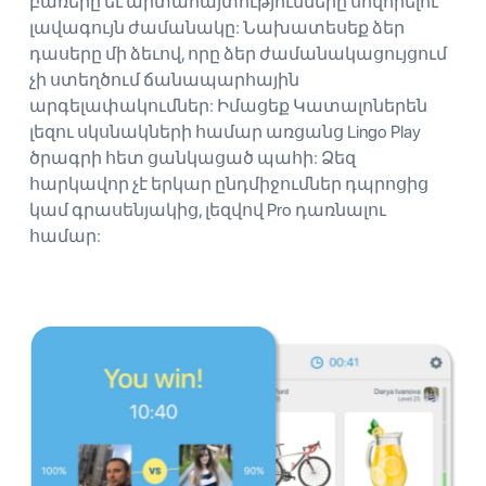
բառերը եւ արտահայտությունները սովորելու
լավագույն ժամանակը: Նախատեսեք ձեր
դասերը մի ձեւով, որը ձեր ժամանակացույցում
չի ստեղծում ճանապարհային
արգելափակումներ: Իմացեք Կատալոներեն
լեզու սկսնակների համար առցանց Lingo Play
ծրագրի հետ ցանկացած պահի: Ձեզ
հարկավոր չէ երկար ընդմիջումներ դպրոցից
կամ գրասենյակից, լեզվով Pro դառնալու
համար: