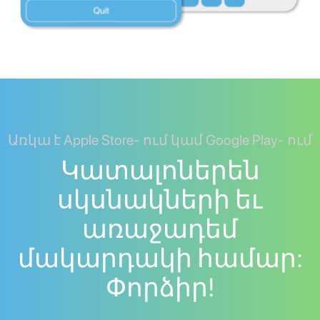
Առկա է Apple Store- ում կամ Google Play- ում
Կատալոներեն
սկսնակների եւ
առաջադեմ
մակարդակի համար:
Փորձիր!