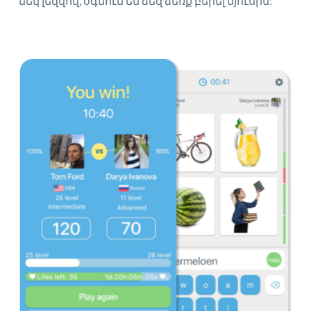
մեկ լեզվով, օգնում են ձեզ ձեռք բերել մյուսին: