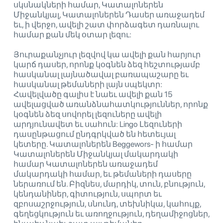
սկսնակների համար, Կատալոներեն
Միջանկյալ, Կատալոներեն Դասեր առաջադեմ
եւ, ի վերջո, ավելի շատ փորձագետ դառնալու
համար քան մեկ օտար լեզու:
Յուրաքանչյուր լեզվով կա ավելի քան հարյուր
կարճ դասեր, որոնք կօգնեն ձեզ հեշտությամբ
հասկանալ լայնածավալ բառապաշարը եւ
հասկանալ թեմաների լայն սպեկտր:
Հավելվածը գալիս է նաեւ ավելի քան 15
ավելացված առանձնահատկություններ, որոնք
կօգնեն ձեզ սովորել լեզուները ավելի
արդյունավետ եւ սահուն: Lingo Լեզուների
դասընթացում ընդգրկված են հետեւյալ
կետերը. Կատալոներեն Beggewors- ի համար
Կատալոներեն Միջանկյալ մակարդակի
համար Կատալոներեն առաջադեմ
մակարդակի համար, եւ թեմաների դասերը
ներառում են. Բիզնես, մարդիկ, տուն, բնություն,
կենդանիներ, գիտություն, սպորտ եւ
զբոսաշրջություն, սնունդ, տեխնիկա, կահույք,
գեղեցկություն եւ առողջություն, դեղամիջոցներ,