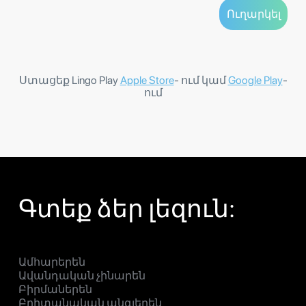
Ստացեք Lingo Play
Apple Store
- ում կամ
Google Play
-
ում
Գտեք ձեր լեզուն:
Ամհարերեն
Ավանդական չինարեն
Բիրմաներեն
Բրիտանական անգլերեն