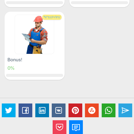
ՊՐԵՄԻՈՒՄ
Bonus!
0%