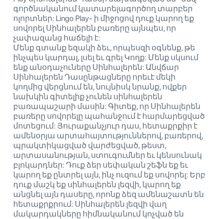
գործնականում կատարելագործող տարբեր
ոլորտներ: Lingo Play- ի միջոցով դուք կարող եք
սովորել Սինհալերեն բառերը այնպես, որ
չափազանց հաճելի է:
Մենք գտանք եզակի ձեւ, որպեսզի օգնենք, թե
ինչպես կարդալ, լսել եւ գրել Կողք: Մենք սկսում
ենք անօդաչուները Սինհալերեն: Անվճար
Սինհալերեն Դասընթացները որեւէ մեկի
կողմից վերցնում են, նույնիսկ նրանք, ովքեր
նախկին գիտելիք չունեն սինհալերեն
բառապաշարի մասին: Գիտեք, որ Սինհալերեն
բառերը սովորելը պահանջում է հարմարեցված
մոտեցում: Յուրաքանչյուր դաս, հետաքրքիր է
ամենօրյա արտահայտություններով, բառերով,
պրակտիկացված վարժեցված, թեստ,
արտասանության, ստուգումներ եւ կենսունակ
բլոկարդներ: Դուք ձեր սեփական շեֆն եք եւ
կարող եք ընտրել այն, ինչ ուզում եք սովորել: Երբ
դուք մաշկ եք սինհալերեն լեզվի, կարող եք
անցնել այն դասերը, որոնք ձեզ ամենաշատն են
հետաքրքրում: Սինհալերեն լեզվի վաղ
մակարդակները հիմնականում կոչված են