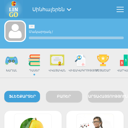
Սինհալերեն
Մակարդակ
/
ԽԱՂԱԼ
ԴԱՍԵՐ
ՎԿԱՅԱԿԱՆ
ՎԻՃԱԿԱԳՐՈՒԹՅՈՒՆ
ՄՐՑԱՇԱՐ
ՎԱՐԿԱ
ՖԼԵՇՔԱՐՏԵՐ
ԲԱՌԵՐ
ԱՐՏԱՀԱՅՏՈՒԹՅՈՒՆ