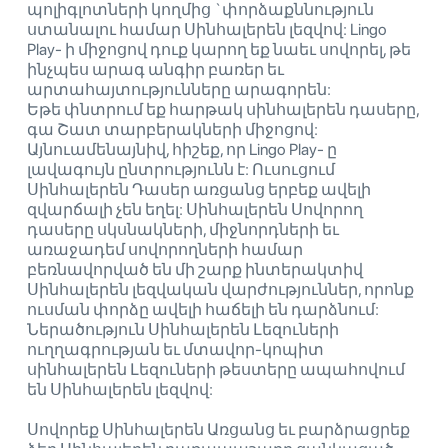
պոլիգլոտների կողմից `փորձաքննություն
ստանալու համար Սինհալերեն լեզվով: Lingo
Play- ի միջոցով դուք կարող եք նաեւ սովորել, թե
ինչպես արագ անգիր բառեր եւ
արտահայտությունները արագորեն:
Եթե փնտրում եք հարթակ սինհալերեն դասերը,
գա Շատ տարբերակների միջոցով:
Այնուամենայնիվ, հիշեք, որ Lingo Play- ը
լավագույն ընտրությունն է: Ուսուցում
Սինհալերեն Դասեր առցանց երբեք ավելի
զվարճալի չեն եղել: Սինհալերեն Սովորող
դասերը սկսնակների, միջնորդների եւ
առաջադեմ սովորողների համար
բեռնավորված են մի շարք ինտերակտիվ
Սինհալերեն լեզվական վարժություններ, որոնք
ուսման փորձը ավելի հաճելի են դարձնում:
Ներածություն Սինհալերեն Լեզուների
ուղղագրության եւ մտավոր-կոպիտ
սինհալերեն Լեզուների թեստերը ապահովում
են Սինհալերեն լեզվով:
Սովորեք Սինհալերեն Առցանց եւ բարձրացրեք