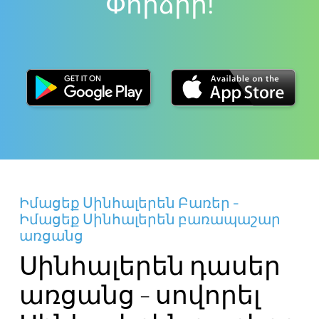
Փորձիր!
Իմացեք Սինհալերեն Բառեր -
Իմացեք Սինհալերեն բառապաշար
առցանց
Սինհալերեն դասեր
առցանց - սովորել