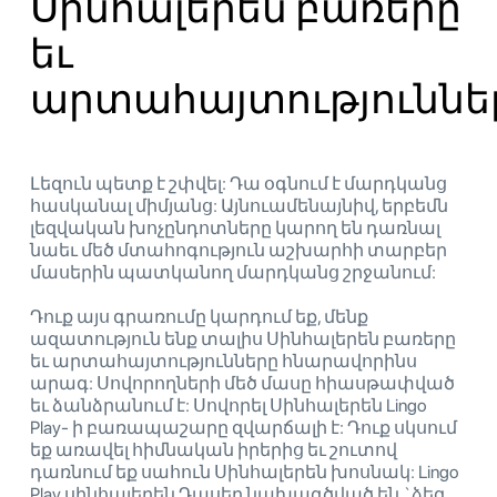
Սինհալերեն բառերը
եւ
արտահայտություննե
Լեզուն պետք է շփվել: Դա օգնում է մարդկանց
հասկանալ միմյանց: Այնուամենայնիվ, երբեմն
լեզվական խոչընդոտները կարող են դառնալ
նաեւ մեծ մտահոգություն աշխարհի տարբեր
մասերին պատկանող մարդկանց շրջանում:
Դուք այս գրառումը կարդում եք, մենք
ազատություն ենք տալիս Սինհալերեն բառերը
եւ արտահայտությունները հնարավորինս
արագ: Սովորողների մեծ մասը հիասթափված
եւ ձանձրանում է: Սովորել Սինհալերեն Lingo
Play- ի բառապաշարը զվարճալի է: Դուք սկսում
եք առավել հիմնական իրերից եւ շուտով
դառնում եք սահուն Սինհալերեն խոսնակ: Lingo
Play սինհալերեն Դասեր նախագծված են `ձեզ