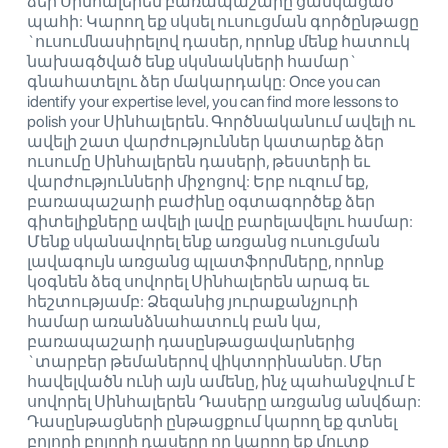
ձեր Սինհալերեն բառապաշարը ցանկացած
պահի: Կարող եք սկսել ուսուցման գործընթացը
`ուսումնասիրելով դասեր, որոնք մենք հատուկ
նախագծված ենք սկսնակների համար`
գնահատելու ձեր մակարդակը: Once you can
identify your expertise level, you can find more lessons to
polish your Սինհալերեն. Գործնականում ավելի ու
ավելի շատ վարժություններ կատարեք ձեր
ուսումը Սինհալերեն դասերի, թեստերի եւ
վարժությունների միջոցով: Երբ ուզում եք,
բառապաշարի բաժինը օգտագործեք ձեր
գիտելիքները ավելի լավը բարելավելու համար:
Մենք սկանավորել ենք առցանց ուսուցման
լավագույն առցանց պլատֆորմները, որոնք
կօգնեն ձեզ սովորել Սինհալերեն արագ եւ
հեշտությամբ: Ձեզանից յուրաքանչյուրի
համար առանձնահատուկ բան կա,
բառապաշարի դասընթացավարներից
`տարբեր թեմաներով վիկտորինաներ. Մեր
հավելվածն ունի այն ամենը, ինչ պահանջվում է
սովորել Սինհալերեն Դասերը առցանց անվճար:
Դասընթացների ընթացքում կարող եք գտնել
բոլորի բոլորի դասերը որ կարող եք մուտք