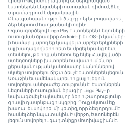
Լինգո Play, ինտերակտիվ եւ ներգրավված
էստոներեն Լեզուների ուսուցման դիմում, ձեզ
տրամադրում է մրցակցային
Բնապահպանություն ձեզ դրդել եւ բոցավառել
ձեր ներսում հաղթանակի ոգին:
Օգտագործելով Lingo Play Էստոներեն Լեզուների
ուսուցման ծրագիրը Android- ի եւ iOS- ի կամ վեբ-
ի համար կարող եք կապվել տարբեր երկրների
այլ խաղացողների հետ եւ մրցել նրանց հետ,
տեսնելու, թե որքան հեռու եք եկել: Հավելվածի
ստեղծողները խստորեն հավատում են, որ
քերականության կանոնավոր կանոններով
սկսելը սովորելու ճիշտ ձեւ չէ Էստոներեն լեզուն:
Առաջին եւ ամենակարեւոր քայլը լեզուն
սովորելու անհրաժեշտությունն է: Էստոներեն
Լեզուների ուսուցման ծրագիր Lingo Play- ը
նախագծվել է այնպես, որ ձեր ուշադրությունը
գրավի դասընթացի սկզբից: Դուք սկսում եք
խաղալ եւ սովորել մի կետից, որը ձեզ դրդում է
հասնել ձեր նպատակին: Ի վերջո, էստոներեն
լեզուն սովորելու գաղտնիքը մոտիվացիան է: