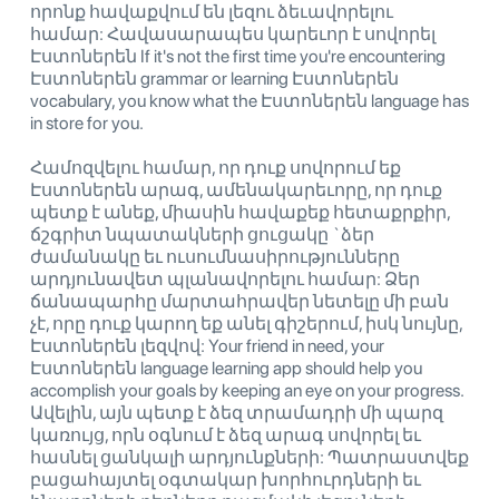
որոնք հավաքվում են լեզու ձեւավորելու
համար: Հավասարապես կարեւոր է սովորել
Էստոներեն If it's not the first time you're encountering
Էստոներեն grammar or learning Էստոներեն
vocabulary, you know what the Էստոներեն language has
in store for you.
Համոզվելու համար, որ դուք սովորում եք
Էստոներեն արագ, ամենակարեւորը, որ դուք
պետք է անեք, միասին հավաքեք հետաքրքիր,
ճշգրիտ նպատակների ցուցակը `ձեր
ժամանակը եւ ուսումնասիրությունները
արդյունավետ պլանավորելու համար: Ձեր
ճանապարհը մարտահրավեր նետելը մի բան
չէ, որը դուք կարող եք անել գիշերում, իսկ նույնը,
Էստոներեն լեզվով: Your friend in need, your
Էստոներեն language learning app should help you
accomplish your goals by keeping an eye on your progress.
Ավելին, այն պետք է ձեզ տրամադրի մի պարզ
կառույց, որն օգնում է ձեզ արագ սովորել եւ
հասնել ցանկալի արդյունքների: Պատրաստվեք
բացահայտել օգտակար խորհուրդների եւ