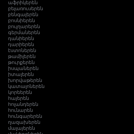
աֆրիկերեն
բելառուսերեն
բենգալերեն
բոսնիերեն
բուլղարերեն
գերմաներեն
դանիերեն
դարիերեն
էստոներեն
թամիլերեն
թուրքերեն
իսպաներեն
իտալերեն
խորվաթերեն
կատալոներեն
կորեերեն
հայերեն
հոլանդերեն
հունարեն
հունգարերեն
ղազախերեն
մալայերեն