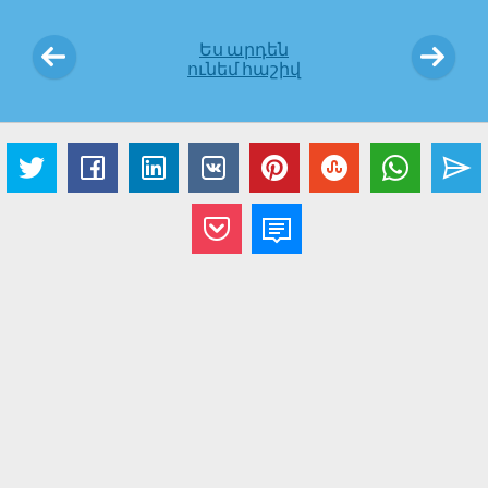
Ես արդեն
ունեմ հաշիվ