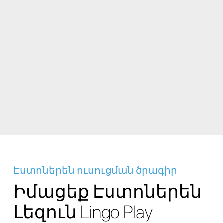
Էստոներեն ուսուցման ծրագիր
Իմացեք Էստոներեն
Լեզուն Lingo Play