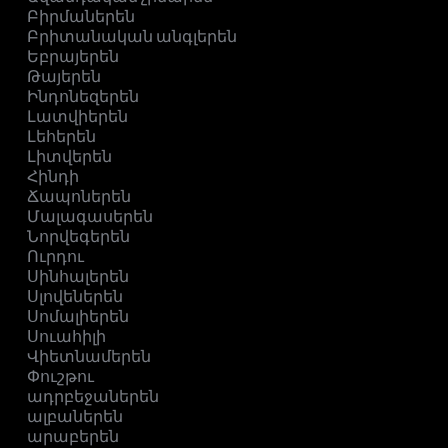
Բիրմաներեն
Բրիտանական անգլերեն
Եբրայերեն
Թայերեն
Ինդոնեզերեն
Լատվիերեն
Լեհերեն
Լիտվերեն
Հինդի
Ճապոներեն
Մալագասերեն
Նորվեգերեն
Ուրդու
Սինհալերեն
Սլովեներեն
Սոմալիերեն
Սուահիլի
Վիետնամերեն
Փուշթու
ադրբեջաներեն
ալբաներեն
արաբերեն