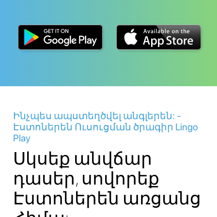
Ինչպես ապստեղծվել անգլերեն: -
Էստոներեն Ուսուցման ծրագիր Lingo
Play
Սկսեք անվճար
դասեր, սովորեք
Էստոներեն առցանց