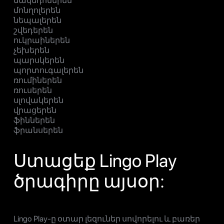
մակեդոներեն
մոնղոլերեն
նեպալերեն
շվեդերեն
ուկրաիներեն
չեխերեն
պարսկերեն
պորտուգալերեն
ռումիներեն
ռուսերեն
սլովակերեն
վրացերեն
ֆիններեն
ֆրանսերեն
Ստացեք Lingo Play
ծրագիրը այսօր:
Lingo Play-ը օտար լեզուներ սովորելու և բառեր