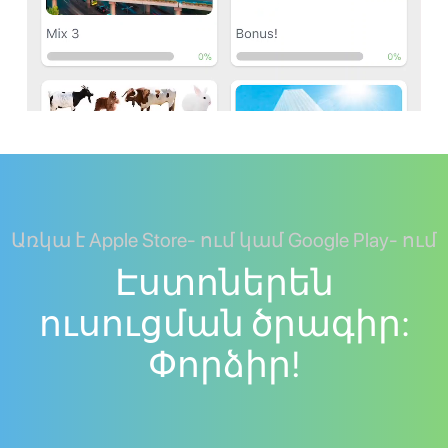
Առկա է Apple Store- ում կամ Google Play- ում
Էստոներեն
ուսուցման ծրագիր:
Փորձիր!