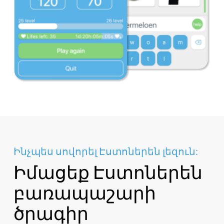
Ինչպես սովորել Էստոներեն լեզուն:
Իմացեք Էստոներեն
բառապաշարի
ծրագիր