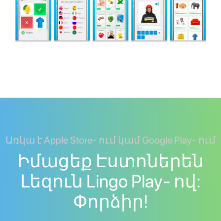
Առկա է Apple Store- ում կամ Google Play- ում
Իմացեք Էստոներեն
Լեզուն Lingo Play- ով:
Փորձիր!