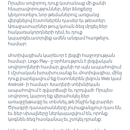
Որպես սովորող, դուք կստանաք մի քանի
հնարավորություններ, ձեր ձեռքերը
կեղտոտելու նոր թեմաներով, առցանց
վերցնելով Էստոներեն դասեր եւ թեստեր:
Առաջատարներ թույլ կտան ձեզ մրցել ձեր
հակառակորդների դեմ, եւ դուք
կպարգեւատրվեք ամեն անգամ հաղթելու
համար:
մոտիվացիան կարեւոր է լեզվի հաջողության
համար: Lingo Play- ը օրհնություն է լեզվական
սովորողների համար, քանի որ այն ապահովում
է մշտական ​​խրախուսանք եւ մոտիվացիա, մինչ
դուք բարելավում եք էստոներեն լեզուն Web կամ
Android- ի համար: Խաղերի տեխնիկան
ապահովում է զվարճալի եւ դրդված: Որպես
սովորող, կարող եք վերահսկել ձեր
առաջընթացը եւ տեսնել, թե ինչին եք բարձր:
Ծրագրի դասարանները յուրաքանչյուր դաս են,
եւ ձեր սխալները ներկայացվում են, որոնք
կօգնեն ձեզ հասկանալ եւ շտկել դրանք: